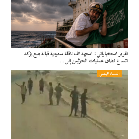
تقرير استخباراتي: استهداف ناقلة سعودية قبالة ينبع يؤكد
اتساع نطاق عمليات الحوثيين إلى…
المساء اليمني