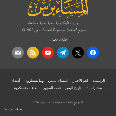
جريدة اليكترونية يومية يمنية مستقلة..
جميع الحقوق محفوظة
للمساء برس
2023 ©
خليك معنا :-
mail
rss
youtube
telegram
x
facebook
الرئيسية
اهم الاخبار
المساء اليمني
وما يسطرون
أصداء
مختارات
تاريخ اليمن
تحت المجهر
إضاءات عسكرية
© جميع الحقوق محفوظة - المساء برس 2026
Design:
adnan