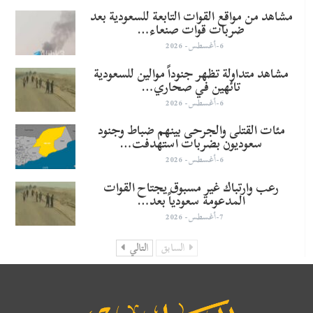
مشاهد من مواقع القوات التابعة للسعودية بعد
ضربات قوات صنعاء…
6-أغسطس- 2026
مشاهد متداولة تظهر جنوداً موالين للسعودية
تائهين في صحاري…
6-أغسطس- 2026
مئات القتلى والجرحى بينهم ضباط وجنود
سعوديون بضربات استهدفت…
6-أغسطس- 2026
رعب وارتباك غير مسبوق يجتاح القوات
المدعومة سعودياً بعد…
7-أغسطس- 2026
السابق
التالي