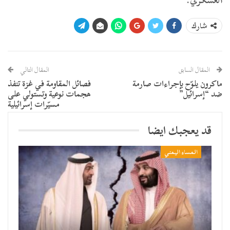
العسكري.
شارك
المقال السابق
المقال التالي
ماكرون يلوّح بإجراءات صارمة
فصائل المقاومة في غزة تنفذ
ضد “إسرائيل”
هجمات نوعية وتستولي على
مسيّرات إسرائيلية
قد يعجبك ايضا
المساء اليمني