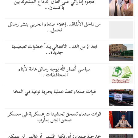
هجوم إماراتي على اتفاق الدفاع المشترك بين
باكستان…
من داخل الأنفاق.. إعلام صنعاء الحربي ينشر رسائل
تحمل…
​ابتداءً من الغد.. الانتقالي يبدأ خطوات تصعيدية
جديدة…
سياسي أنصار الله يوجه رسائل هامة لأبناء
المحافظات…
قوات صنعاء تنفذ عملية بحرية نوعية في المخا
قوات صنعاء تسحق تحشيدات عسكرية في معسكر
صحن الجن بمأرب
خارجية صنعاء: أي تكتل إقليمي أو عالمي لن يتمكن