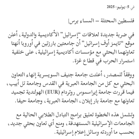
5-يونيو- 2025
في
فلسطين المحتلة – المساء برس|
في ضربة جديدة لعلاقات “إسرائيل” الأكاديمية والدولية، أعلن
موقع “تايمز أوف إسرائيل” أن جامعتين بارزتين في أوروبا أنهتا
تعاونهما البحثي مع مؤسسات أكاديمية إسرائيلية، على خلفية
استمرار الحرب في قطاع غزة.
ووفقاً للمصدر، أعلنت جامعة جنيف السويسرية إنهاء التعاون
البحثي مع كل من الجامعة العبرية في القدس وجامعة تل أبيب،
فيما قررت جامعة إيراسموس روتردام (EUR) الهولندية تجميد
تعاونها مع جامعة بار إيلان، الجامعة العبرية، وجامعة حيفا.
وتشمل هذه الخطوة تعليق برامج التبادل الطلابي الحالية مع
الجامعات الإسرائيلية المستهدفة، ومنع أي تعاون بحثي جديد،
بحسب ما أوردته وسائل إعلام إسرائيلية.