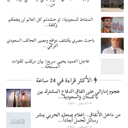
من…
المشاط للسعودية: لو حشدتم كل العالم لن ينفعكم
وكلفة…
باحث مصري يكشف دوافع ومصير التحالف السعودي
التركي…
عاجل| العميد يحيى سريع: بيان مرتقب للقوات
المسلحة…
الأكثر قراءة في 24 ساعة
هجوم إماراتي على اتفاق الدفاع المشترك بين
باكستان والسعودية…
8-أغسطس- 2026
من داخل الأنفاق.. إعلام صنعاء الحربي ينشر
رسائل تحمل أبعاداً…
8-أغسطس- 2026