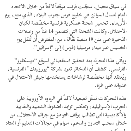
في سياق متصل، سجّلت فرنسا موقفاً لافتاً من خلال الاتحاد
العام لعمال الموانئ في خليج فوس جنوب البلاد، الذي منع، يوم
الأربعاء، تحميل شحنة عسكرية فرنسية مخصّصة لكيان
الاحتلال. وكانت الشحنة التي تتضمن 14 طناً من وصلات
الذخيرة على متن 19 منصة نقّالة، من المفترض أن تُنقل يوم
الخميس عبر ميناء مرسيليا (فوس) إلى “إسرائيل”.
ويأتي هذا التحرك بعد تحقيق استقصائي لموقع “ديسكلوز”
الفرنسي، كشف أن الذخائر تعود لشركة “يورولينك” الفرنسية،
ويُعتقد أنها مخصّصة لرشاشات يستخدمها جيش الاحتلال في
عدوانه على غزة.
هذه التحركات تمثّل تصعيداً لافتاً في الردود الأوروبية على
الحرب الإسرائيلية، وتعكس تزايد الضغوط الشعبية والنقابية
والأكاديمية التي تطالب بوقف التواطؤ مع جرائم الاحتلال، من
خلال سحب التعاون والدعم، سواء في مجالات التعليم أو العتاد