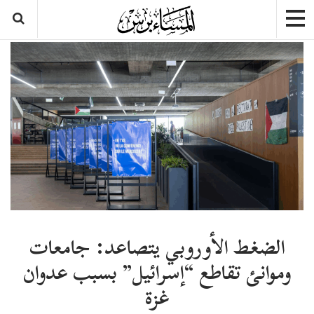
الضغط الأوروبي يتصاعد: جامعات
وموانئ تقاطع “إسرائيل” بسبب عدوان
غزة