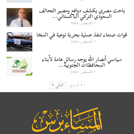
باحث مصري يكشف دوافع ومصير التحالف
السعودي التركي الباكستاني…
7-أغسطس- 2026
قوات صنعاء تنفذ عملية بحرية نوعية في المخا
7-أغسطس- 2026
سياسي أنصار الله يوجه رسائل هامة لأبناء
المحافظات الجنوبية…
7-أغسطس- 2026
السابق
التالي