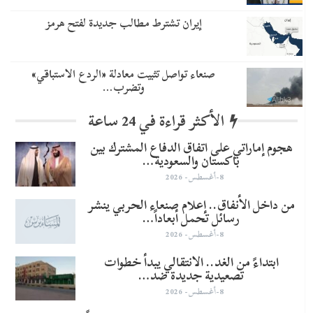
إيران تشترط مطالب جديدة لفتح هرمز
صنعاء تواصل تثبيت معادلة «الردع الاستباقي»
وتضرب…
الأكثر قراءة في 24 ساعة
هجوم إماراتي على اتفاق الدفاع المشترك بين
باكستان والسعودية…
8-أغسطس- 2026
من داخل الأنفاق.. إعلام صنعاء الحربي ينشر
رسائل تحمل أبعاداً…
8-أغسطس- 2026
​ابتداءً من الغد.. الانتقالي يبدأ خطوات
تصعيدية جديدة ضد…
8-أغسطس- 2026