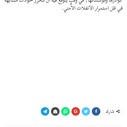
كوادرها ومؤسساتها، في وقتٍ يتوقع فيه أن تتكرر حوادث مشابهة
في ظل استمرار الانفلات الأمني.
شارك