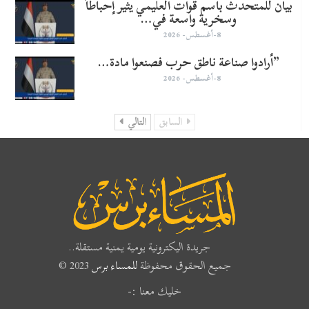
بيان للمتحدث باسم قوات العليمي يثير إحباطاً
وسخرية واسعة في…
8-أغسطس- 2026
​”أرادوا صناعة ناطق حرب فصنعوا مادة…
8-أغسطس- 2026
السابق
التالي
جريدة اليكترونية يومية يمنية مستقلة..
جميع الحقوق محفوظة
للمساء برس
2023 ©
خليك معنا :-