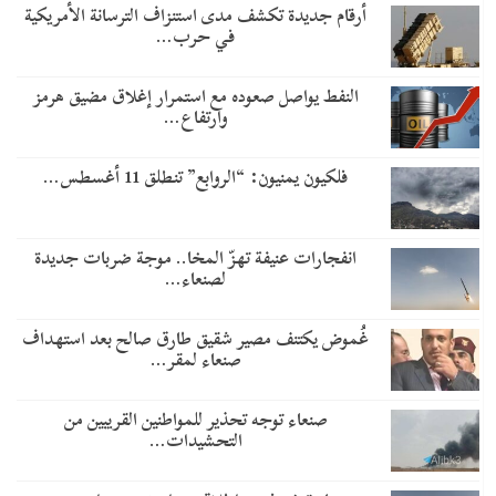
أرقام جديدة تكشف مدى استنزاف الترسانة الأمريكية
في حرب…
النفط يواصل صعوده مع استمرار إغلاق مضيق هرمز
وارتفاع…
فلكيون يمنيون: “الروابع” تنطلق 11 أغسطس…
انفجارات عنيفة تهزّ المخا.. موجة ضربات جديدة
لصنعاء…
غُموض يكتنف مصير شقيق طارق صالح بعد استهداف
صنعاء لمقر…
صنعاء توجه تحذير للمواطنين القريبين من
التحشيدات…