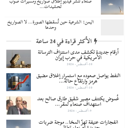
صنعاء تنشر فيديو إطلاق صواريخ ومسيرات صوب
تحشيدات…
اليمن: الشرعية حين تُسقطها الصورة… لا الصواريخ
وحدها
الأكثر قراءة في 24 ساعة
أرقام جديدة تكشف مدى استنزاف الترسانة
الأمريكية في حرب إيران
10-أغسطس- 2026
النفط يواصل صعوده مع استمرار إغلاق مضيق
هرمز وارتفاع حالة…
10-أغسطس- 2026
غُموض يكتنف مصير شقيق طارق صالح بعد
استهداف صنعاء لمقر…
9-أغسطس- 2026
انفجارات عنيفة تهزّ المخا.. موجة ضربات
جديدة لصنعاء تطال…