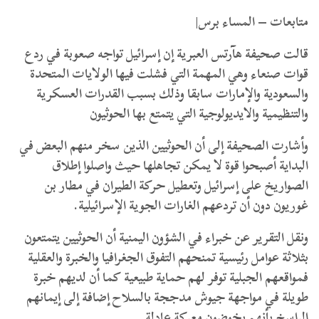
متابعات – المساء برس|
قالت صحيفة هآرتس العبرية إن إسرائيل تواجه صعوبة في ردع
قوات صنعاء وهي المهمة التي فشلت فيها الولايات المتحدة
والسعودية والإمارات سابقا وذلك بسبب القدرات العسكرية
والتنظيمية والايديولوجية التي يتمتع بها الحوثيون
وأشارت الصحيفة إلى أن الحوثيين الذين سخر منهم البعض في
البداية أصبحوا قوة لا يمكن تجاهلها حيث واصلوا إطلاق
الصواريخ على إسرائيل وتعطيل حركة الطيران في مطار بن
غوريون دون أن تردعهم الغارات الجوية الإسرائيلية.
ونقل التقرير عن خبراء في الشؤون اليمنية أن الحوثيين يتمتعون
بثلاثة عوامل رئيسية تمنحهم التفوق الجغرافيا والخبرة والعقلية
فمواقعهم الجبلية توفر لهم حماية طبيعية كما أن لديهم خبرة
طويلة في مواجهة جيوش مدججة بالسلاح إضافة إلى إيمانهم
الراسخ بأنهم يخوضون معركة عادلة