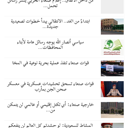
من داخل الأنفاق.. إعلام صنعاء الحربي ينشر رسائل
تحمل…
​ابتداءً من الغد.. الانتقالي يبدأ خطوات تصعيدية
جديدة…
سياسي أنصار الله يوجه رسائل هامة لأبناء
المحافظات…
قوات صنعاء تنفذ عملية بحرية نوعية في المخا
قوات صنعاء تسحق تحشيدات عسكرية في معسكر
صحن الجن بمأرب
خارجية صنعاء: أي تكتل إقليمي أو عالمي لن يتمكن
من…
المشاط للسعودية: لو حشدتم كل العالم لن ينفعكم