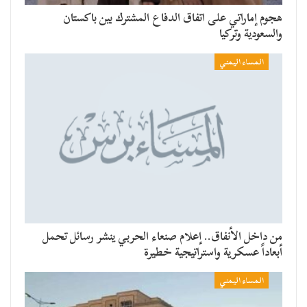
هجوم إماراتي على اتفاق الدفاع المشترك بين باكستان
والسعودية وتركيا
المساء اليمني
من داخل الأنفاق.. إعلام صنعاء الحربي ينشر رسائل تحمل
أبعاداً عسكرية واستراتيجية خطيرة
المساء اليمني