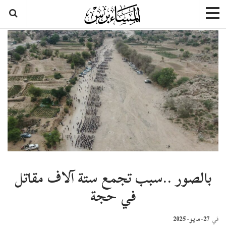
بالصور ..سبب تجمع ستة آلاف مقاتل
في حجة
27-مايو- 2025
في