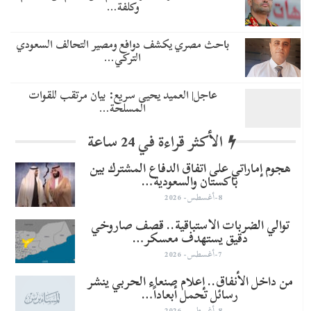
وكلفة…
باحث مصري يكشف دوافع ومصير التحالف السعودي
التركي…
عاجل| العميد يحيى سريع: بيان مرتقب للقوات
المسلحة…
الأكثر قراءة في 24 ساعة
هجوم إماراتي على اتفاق الدفاع المشترك بين
باكستان والسعودية…
8-أغسطس- 2026
توالي الضربات الاستباقية.. قصف صاروخي
دقيق يستهدف معسكر…
7-أغسطس- 2026
من داخل الأنفاق.. إعلام صنعاء الحربي ينشر
رسائل تحمل أبعاداً…
8-أغسطس- 2026