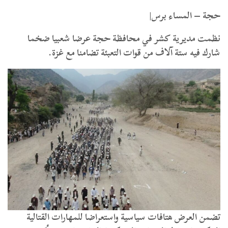
حجة – المساء برس|
نظمت مديرية كشر في محافظة حجة عرضا شعبيا ضخما
شارك فيه ستة آلاف من قوات التعبئة تضامنا مع غزة.
تضمن العرض هتافات سياسية واستعراضا للمهارات القتالية