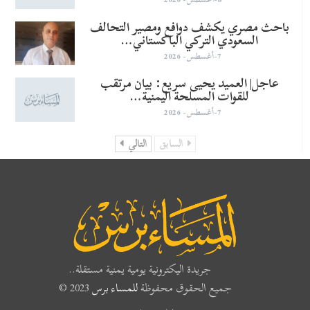
باحث مصري يكشف دوافع ومصير التحالف
السعودي التركي الباكستاني…
7-أغسطس- 2026
عاجل| العميد يحيى سريع: بيان مرتقب
للقوات المسلحة اليمنية…
7-أغسطس- 2026
السابق
التالي
جريدة اليكترونية يومية يمنية مستقلة..
جميع الحقوق محفوظة
للمساء برس
2023 ©