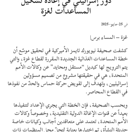
دور إسرائيلي في إعادة تشكيل
المساعدات لغزة
25-مايو- 2025
في
غزة – المساء برس|
كشفت صحيفة نيويورك تايمز الأميركية في تحقيق موسّع أن
خطة المساعدات الغذائية الجديدة المقررة لقطاع غزة، والتي
يتم الترويج لها كبديل “مستقل ومحايد” عن وكالات الأمم
المتحدة، هي في حقيقتها مشروع من تصميم مسؤولين
إسرائيليين، وتهدف إلى تقويض حركة حماس والحدّ من نفوذها
في القطاع المحاصر.
وبحسب الصحيفة، فإن الخطة التي يجري الإعداد لتنفيذها
بعيداً عن قنوات الإغاثة الدولية التقليدية، وخصوصاً وكالات
الأمم المتحدة، تعتمد على متعاقدين أجانب وكيانات خاصة
حديثة النشأة، تم اختيارها بعناية لتحلّ محل المنظمات ذات