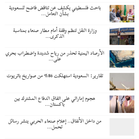
باحث فلسطيني يكشف عن تناقض فاضح للسعودية
بشأن التعامل…
وزارة النقل تنظم وقفة أمام مطار صنعاء بمناسبة
الذكرى…
الأرصاد اليمنية تحذر من رياح شديدة واضطراب بحري
على…
تقارير: السعودية استهلكت 86% من صواريخ باتريوت
هجوم إماراتي على اتفاق الدفاع المشترك بين
باكستان…
من داخل الأنفاق.. إعلام صنعاء الحربي ينشر رسائل
تحمل…