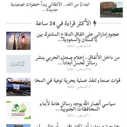
​ابتداءً من الغد.. الانتقالي يبدأ خطوات تصعيدية
جديدة…
الأكثر قراءة في 24 ساعة
هجوم إماراتي على اتفاق الدفاع المشترك بين
باكستان والسعودية…
8-أغسطس- 2026
من داخل الأنفاق.. إعلام صنعاء الحربي ينشر
رسائل تحمل أبعاداً…
8-أغسطس- 2026
قوات صنعاء تنفذ عملية بحرية نوعية في المخا
7-أغسطس- 2026
سياسي أنصار الله يوجه رسائل هامة لأبناء
المحافظات الجنوبية…
7-أغسطس- 2026
خارجية صنعاء: أي تكتل إقليمي أو عالمي لن