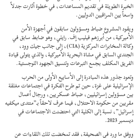
الخبرة الطويلة في تقديم المساعدات، في خطوة أثارت جدلاً
واسعاً بين المراقبين الدوليين.
ويقود المشروع ضباط ومسؤولون سابقون في أجهزة الأمن
الأميركية، من أبرزهم فيليب إف. رايلي، وهو ضابط سابق في
وكالة المخابرات المركزية (CIA)، إلى جانب جيك وود،
الجندي السابق في مشاة البحرية الأميركية، والذي يتولى قيادة
الفريق المكلف بجمع التبرعات وتنسيق الجهود اللوجستية.
وتعود جذور هذه المبادرة إلى الأسابيع الأولى من الحرب
الإسرائيلية على غزة، حين تم طرح الفكرة في اجتماعات مغلقة
بين مسؤولين إسرائيليين، ضباط عسكريين، ورجال أعمال
مقربين من حكومة الاحتلال، فيما عرف لاحقاً بـ”منتدى ميكفيه
إسرائيل”، نسبة إلى الكلية التي احتضنت الاجتماعات في
ديسمبر 2023.
ووفق ما ورد في الصحيفة، فقد تمخضت تلك اللقاءات عن