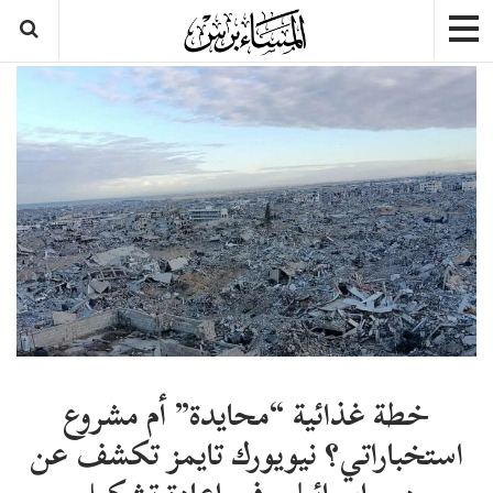
خطة غذائية “محايدة” أم مشروع
استخباراتي؟ نيويورك تايمز تكشف عن