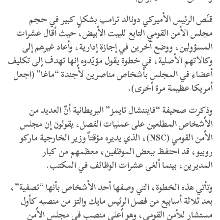
قلّص الرئيس الأميركي دونالد ترامب بشكلٍ كبير في حجم
مجلس الأمن القومي التابع للبيت الأبيض، حيث أقال عشرات
المسؤولين، ووضع آخرين في إجازة إدارية، وأعاد غيرهم إلى
وكالاتهم الأصلية، في خطوة يقول مؤيّدوه إنها تهدف إلى تكليف
أعضاء في المجلس بأشخاص مناصرين لأجندة “ماغا” (اجعل
أمريكا عظيمة مرة أخرى).
وذكرت صحيفة “فايننشال تايمز” البريطانية أنّ العديد من
الأشخاص المطلعين على عمليات الفصل، يقولون إن مجلس
الأمن القومي (NSC)، الذي يديره مؤقتاً وزير الخارجية ماركو
روبيو، قد احتفظ ببعض الموظفين، معظمهم من كبار
المديرين، بينما ألغى عشرات الوظائف في المكتب.
وتأتي هذه الخطوة، التي وصفها أحد الأشخاص بأنها “تصفية”،
بعد ثلاثة أسابيع من فصل الرئيس مايك والتز من منصبه كأول
مستشار للأمن القومي، وهو أعلى منصب في مجلس الأمن