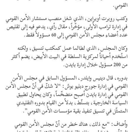
القومي.
وكتب روبرت أوبراين، الذي شغل منصب مستشار الأمن القومي
في إدارة ترامب الأولى، مؤخّراً، مقال رأي، يدعو فيه إلى تقليص
عدد أعضاء مجلس الأمن القومي إلى 60 مسؤولاً فقط.
وكان المجلس، الذي لطالما عمل كمكتب تنسيق، ولكنه
استُخدم أحياناً لمركزية السلطة في البيت الأبيض، يضم أكثر
من 200 مسؤول خلال إدارة بايدن.
بدوره، قال دينيس وايلدر، المسؤول السابق في مجلس الأمن
القومي في إدارة جورج دبليو بوش: “لا شكّ في أنّ مجلس الأمن
القومي في إدارة بايدن أصبح متضخّماً، وكان يحاول تطبيق
السياسة الخارجية، بتسلّط، بدلاً من القيام بدوره التقليدي
المتمثّل في تنسيق تنفيذ بقية مؤسسات الأمن القومي”.
وأضاف: “مع ذلك، هناك خطر من أنّ مجلس الأمن القومي