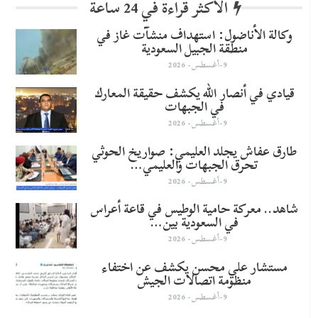
الأكثر قراءة في 24 ساعة
وكالة الأناضول: استهداف منشآت غاز في
منطقة الجبيل السعودية
9-أغسطس- 2026
قيادي في أنصار الله يكشف حقيقة المعارك
في الجبهات
9-أغسطس- 2026
طارق عفاش يجلد العليمي: صواريخ الحوثي
تحرق الجبهات والعليمي…
9-أغسطس- 2026
شاهد.. معركة حامية الوطيس في قاعة أعراس
في السعودية بين…
9-أغسطس- 2026
مستشار علي محسن يكشف عن اختفاء
منظومة اتصالات الجيش
9-أغسطس- 2026