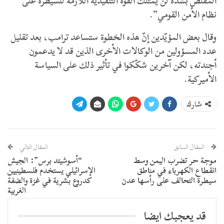
المقلّص بشدة لن يمتلك القوة التنفيذية اللازمة للسيطرة على
نظام الأمن القومي”.
وقال بعض المؤيّدين إنّ هذه الخطوة ستساعد ترامب، بعد تقليل
عدد المسؤولين من الوكالات الأخرى الذين قد لا يدعمون
أجندته، لكن آخرين شكّكوا في تأثير ذلك على السياسة
الأميركية.
شارك
المقال السابق
المقال التالي
موجة حر تضرب اليمن وسط
“أسوشيتد برس”: الجيش
انقطاع الكهرباء في مناطق
الإسرائيلي يستخدم فلسطينيين
سيطرة التحالف على رأسها عدن
كدروع بشرية في غزة والضفة
الغربية
قد يعجبك ايضا