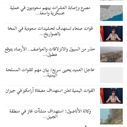
مصرع وإصابة العشرات بينهم سعوديون في عملية
عسكرية واسعة…
قوات صنعاء تستهدف تحشيدات سعودية في المخا
بالصواريخ…
حذر من السيول والانزلاقات والعواصف.. الأرصاد يتوقع
هطول…
عاجل| العميد يحيى سريع: بيان مهم للقوات المسلحة
اليمنية…
القوات اليمنية تعلن استهداف مصفاة أرامكو في جيزان
وكالة الأناضول: استهداف منشآت غاز في منطقة
الجبيل…