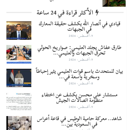
الأكثر قراءة في 24 ساعة
قيادي في أنصار الله يكشف حقيقة المعارك
في الجبهات
9-أغسطس- 2026
طارق عفاش يجلد العليمي: صواريخ الحوثي
تحرق الجبهات والعليمي…
9-أغسطس- 2026
بيان للمتحدث باسم قوات العليمي يثير إحباطاً
وسخرية واسعة في…
8-أغسطس- 2026
مستشار علي محسن يكشف عن اختفاء
منظومة اتصالات الجيش
9-أغسطس- 2026
شاهد.. معركة حامية الوطيس في قاعة أعراس
في السعودية بين…