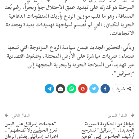
المرحلة هو قدرته على تهديد عمق الاحتلال جواً وبحراً، رغم بُعد
المسافة، وهو ما قلب موازين الردع وأربك المنظومات الدفاعية
الجوية للكيان، التي لم تُصمم لمواجهة تهديدات بعيدة ومتعددة
الاتجاهات.
ويأتي التحذير الجديد ضمن سياسة الردع المزدوجة التي تتبعها
صنعاء: ضربات مباشرة على الأرض المحتلة، وضغوط اقتصادية
عبر تهديد أمن الملاحة الجوية والبحرية المتجهة إلى
“إسرائيل”.
شارك
المقال السابق
المقال التالي
بتواطؤ من الحكومة السورية
“هجمات إسرائيل على اليمن
الجديدة.. “إسرائيل” تسترجع
تعزز الحوثيين ولا تضعفهم”..
أرشيف الجاسوس إيلي كوهين
اعتراف إسرائيلي بفشل الرهان