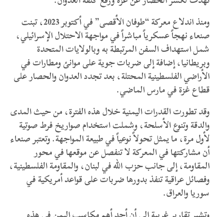
تهدف لكسر الحصار عن غزة ورفع كلفة العدوان.
ومنذ اندلاع معركة “طوفان الأقصى” في أكتوبر 2023، تبنت
صنعاء نهجاً عسكرياً مباشراً في مواجهة الاحتلال الإسرائيلي،
شمل استهداف السفن المرتبطة به وبالولايات المتحدة
وبريطانيا، إضافة إلى ضربات جوية على موانئ ومطارات في
الأراضي الفلسطينية المحتلة، بعد تجدد العدوان والحصار على
قطاع غزة في مارس الماضي.
وقد تطورت القدرات اليمنية خلال هذه الفترة، من حيث المدى
والدقة وتنوع الأسلحة، وشملت استخدام صواريخ فرط صوتية
لأول مرة، ما يمثل تحولاً نوعياً في طبيعة المواجهة. وتعتبر صنعاء
أن مشاركتها في المعركة لا تنفصل عن موقعها في محور
المقاومة، إلى جانب حزب الله في لبنان، والمقاومة الفلسطينية،
وفصائل عراقية تنفذ بدورها ضربات على قواعد أمريكية في
سوريا والعراق.
وتشير تقارير غربية إلى أن أحد أهم مكاسب اليمن في هذه