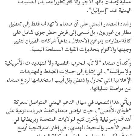
عملية وُصفت بأنها الأجرأ والأكثر تطوراً منذ بدء العمليات
اليمنية ضد “إسرائيل”.
وشدد المصدر اليمني على أن صنعاء لا تهدف فقط إلى تعطيل
مطار بن غوريون، بل تسعى إلى فرض حظر جوي شامل على
كافة مطارات ومرافئ الاحتلال، داعياً شركات الطيران لتغيير
وجهتها والالتزام بتحذيرات القوات المسلحة اليمنية.
وأكد أن صنعاء “لا تأبه للحرب النفسية ولا للتهديدات الأمريكية
والإسرائيلية”، في إشارة إلى حملات الضغط والتهديدات
الإعلامية التي تحاول واشنطن وتل أبيب استخدامها لردع صنعاء
عن مواصلة عملياتها.
ويأتي هذا التصعيد في سياق الدعم اليمني المتواصل لمعركة
“طوفان الأقصى”، حيث تواصل صنعاء تنفيذ ضربات نوعية على
أهداف إسرائيلية وأخرى تتبع للولايات المتحدة وبريطانيا في
البحر الأحمر والمحيط الهندي، في إطار استراتيجية أوسع