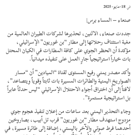
18-مايو- 2025
في
صنعاء – المساء برس|
جددت صنعاء، الاثنين، تحذيرها لشركات الطيران العالمية من
مغبة استئناف رحلاتها إلى مطار “بن غوريون” الإسرائيلي،
مؤكدة أن الحظر الجوي على كافة المطارات في الكيان المحتل
بات خياراً استراتيجياً جارٍ العمل على تنفيذه ميدانياً.
وأكد مصدر يمني رفيع المستوى لقناة “الميادين” أن “مسار
الصواريخ اليمنية والطائرات المسيرة بات ثابتاً وقوياً ويتصاعد”،
لافتاً إلى أن اختراق أجواء الاحتلال الإسرائيلي “ليس حدثاً عابراً
بل استراتيجية مستمرة”.
وجاء التحذير اليمني بعد ساعات من إعلان تنفيذ هجوم جوي
مزدوج استهدف مطار “بن غوريون” قرب تل أبيب، بصاروخين
أحدهما فرط صوتي والآخر باليستي، إضافة إلى طائرة مسيرة، في