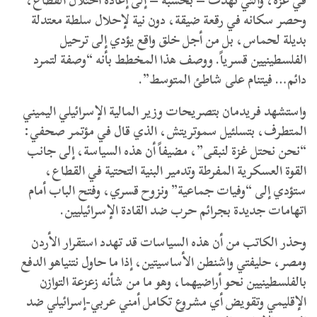
في غزة، والتي تهدف – بحسبه – إلى إعادة احتلال القطاع،
وحصر سكانه في رقعة ضيقة، دون نية لإحلال سلطة معتدلة
بديلة لحماس، بل من أجل خلق واقع يؤدي إلى ترحيل
الفلسطينيين قسرياً. ووصف هذا المخطط بأنه “وصفة لتمرد
دائم… فيتنام على شاطئ المتوسط”.
واستشهد فريدمان بتصريحات وزير المالية الإسرائيلي اليميني
المتطرف، بتسلئيل سموتريتش، الذي قال في مؤتمر صحفي:
“نحن نحتل غزة لنبقى”، مضيفاً أن هذه السياسة، إلى جانب
القوة العسكرية المفرطة وتدمير البنية التحتية في القطاع،
ستؤدي إلى “وفيات جماعية” ونزوح قسري، وفتح الباب أمام
اتهامات جديدة بجرائم حرب ضد القادة الإسرائيليين.
وحذر الكاتب من أن هذه السياسات قد تهدد استقرار الأردن
ومصر، حليفتي واشنطن الأساسيتين، إذا ما حاول نتنياهو الدفع
بالفلسطينيين نحو أراضيهما، وهو ما من شأنه زعزعة التوازن
الإقليمي وتقويض أي مشروع تكامل أمني عربي-إسرائيلي ضد