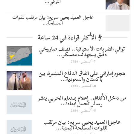
التركي…
عاجل| العميد يحيى سريع: بيان مرتقب للقوات
المسلحة…
الأكثر قراءة في 24 ساعة
توالي الضربات الاستباقية.. قصف صاروخي
دقيق يستهدف معسكر…
7-أغسطس- 2026
هجوم إماراتي على اتفاق الدفاع المشترك بين
باكستان والسعودية…
8-أغسطس- 2026
من داخل الأنفاق.. إعلام صنعاء الحربي ينشر
رسائل تحمل أبعاداً…
8-أغسطس- 2026
عاجل| العميد يحيى سريع: بيان مرتقب
للقوات المسلحة اليمنية…