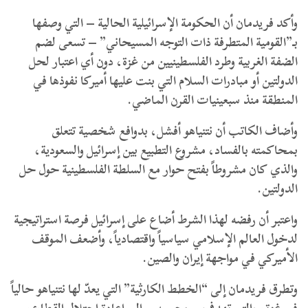
وأكد فريدمان أن الحكومة الإسرائيلية الحالية – التي وصفها
بـ”القومية المتطرفة ذات التوجه المسيحاني” – تسعى لضم
الضفة الغربية وطرد الفلسطينيين من غزة، دون أي اعتبار لحل
الدولتين أو مبادرات السلام التي بنت عليها أميركا نفوذها في
المنطقة منذ سبعينيات القرن الماضي.
وأضاف الكاتب أن نتنياهو أفشل، بدوافع شخصية تتعلق
بمحاكمته بالفساد، مشروع التطبيع بين إسرائيل والسعودية،
والذي كان مشروطاً بفتح حوار مع السلطة الفلسطينية حول حل
الدولتين.
واعتبر أن رفضه لهذا الشرط أضاع على إسرائيل فرصة استراتيجية
لدخول العالم الإسلامي سياسياً واقتصادياً، وأضعف الموقف
الأميركي في مواجهة إيران والصين.
وتطرق فريدمان إلى “الخطط الكارثية” التي يعدّ لها نتنياهو حالياً