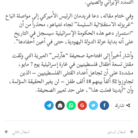
التمدد الإيراني والصيني.
وفي ختام مقاله، دعا فريدمان الرئيس الأميركي إلى مواصلة اتباع
“غريزته الاستقلالية السليمة” تجاه نتنياهو، محذراً من أن
“استمرار دعم هذه الحكومة الإسرائيلية سيسجل في التاريخ
على أنه بداية عزلة الدولة اليهودية، حتى في أعين أحفادها”.
وأشار أخيراً إلى افتتاحية صحيفة “هآرتس” العبرية التي وثقت
مقتل تسعة أطفال فلسطينيين في غارة إسرائيلية يوم 7 مايو،
مشددة على أن تجاهل أعداد القتلى الفلسطينيين – الذين
تجاوزوا 52 ألفاً بينهم 18 ألف طفل – لن يغير الحقيقة المؤلمة،
وأن “أيدينا فعلت هذا”، على حد تعبير الصحيفة.
شارك
المقال السابق
المقال التالي