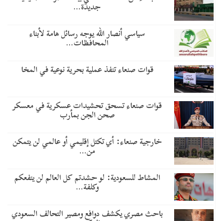
جديدة…
سياسي أنصار الله يوجه رسائل هامة لأبناء
المحافظات…
قوات صنعاء تنفذ عملية بحرية نوعية في المخا
قوات صنعاء تسحق تحشيدات عسكرية في معسكر
صحن الجن بمأرب
خارجية صنعاء: أي تكتل إقليمي أو عالمي لن يتمكن
من…
المشاط للسعودية: لو حشدتم كل العالم لن ينفعكم
وكلفة…
باحث مصري يكشف دوافع ومصير التحالف السعودي