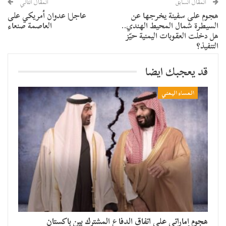
المقال السابق
المقال التالي
هجوم على سفينة يخرجها عن
عاجل| عدوان أمريكي على
السيطرة شمال المحيط الهندي..
العاصمة صنعاء
هل دخلت العقوبات اليمنية حيّز
التنفيذ؟
قد يعجبك ايضا
المساء اليمني
هجوم إماراتي على اتفاق الدفاع المشترك بين باكستان