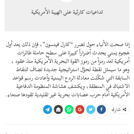
تداعيات كارثية على الهيبة الأمريكية
إذا صحت الأنباء حول تضرر “كارل فينسون”، فإن ذلك يعد أول
هجوم يمني يحدث أضراراً كبيرة على سطح حاملة طائرات
أمريكية تعد رمزاً من رموز القوة البحرية الأمريكية منذ عقود ،
وهو ما سيمثل نقطة تحوّل استراتيجية جديدة تضاف للنقاط
السابقة التي شكّلت معادلة الردع اليمنية وأعادت رسم قواعد
الاشتباك في المنطقة، ويكشف هشاشة المنظومة الدفاعية
الأمريكية أمام حرب عصابات بحرية غير تقليدية تقودها صنعاء.
شارك