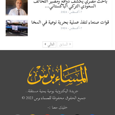
باحث مصري يكشف دوافع ومصير التحالف
السعودي التركي الباكستاني…
7-أغسطس- 2026
قوات صنعاء تنفذ عملية بحرية نوعية في المخا
7-أغسطس- 2026
السابق
التالي
جريدة اليكترونية يومية يمنية مستقلة..
جميع الحقوق محفوظة
للمساء برس
2023 ©
خليك معنا :-