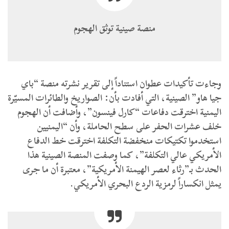
منصة صينية توثق الهجوم
وجاءت تأكيدات عطوان استناداً إلى تقرير نشرته منصة “باي
جيا هاو” الصينية، التي أفادت بأن: الصواريخ والطائرات المسيّرة
اليمنية اخترقت دفاعات “كارل فينسون”، وأضافت أن الهجوم
خلف عشرات الحفر على سطح الحاملة، وأن “اليمنيين
استخدموا تكتيكات منخفضة التكلفة اخترقت خط الدفاع
الأمريكي عالي التكلفة”، كما وصفت المنصة الصينية هذا
الحدث بـ”رثاء لعصر الهيمنة الأمريكية”، معتبرة أن ما جرى
يمثل انكساراً لرمزية الردع البحري الأمريكي.