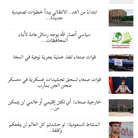
​ابتداءً من الغد.. الانتقالي يبدأ خطوات تصعيدية
جديدة…
سياسي أنصار الله يوجه رسائل هامة لأبناء
المحافظات…
قوات صنعاء تنفذ عملية بحرية نوعية في المخا
قوات صنعاء تسحق تحشيدات عسكرية في معسكر
صحن الجن بمأرب
خارجية صنعاء: أي تكتل إقليمي أو عالمي لن يتمكن
من…
المشاط للسعودية: لو حشدتم كل العالم لن ينفعكم
وكلفة…