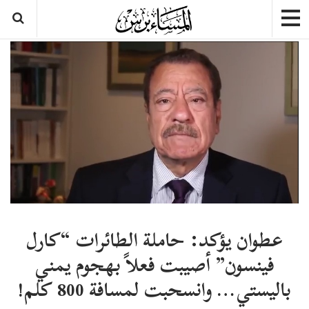
عطوان يؤكد: حاملة الطائرات “كارل
فينسون” أصيبت فعلاً بهجوم يمني
باليستي… وانسحبت لمسافة 800 كلم!