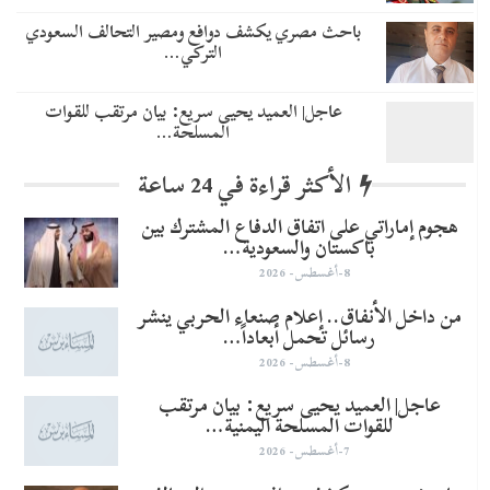
باحث مصري يكشف دوافع ومصير التحالف السعودي
التركي…
عاجل| العميد يحيى سريع: بيان مرتقب للقوات
المسلحة…
الأكثر قراءة في 24 ساعة
هجوم إماراتي على اتفاق الدفاع المشترك بين
باكستان والسعودية…
8-أغسطس- 2026
من داخل الأنفاق.. إعلام صنعاء الحربي ينشر
رسائل تحمل أبعاداً…
8-أغسطس- 2026
عاجل| العميد يحيى سريع: بيان مرتقب
للقوات المسلحة اليمنية…
7-أغسطس- 2026