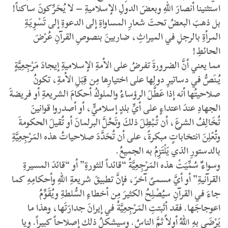
استثنينا أنصارَ اللهِ وبعضَ الدولِ الإسلاميةِ – لا يُحَرِّكونَ ساكناً!
بل ذهبَ البعضُ تحتَ شعارِ المساواةِ إلى الدعوةِ إلى تَسْوِيَةِ
المرأةِ بالرجلِ في الميراثِ، ضاربينَ بنصوصِ القرآنِ عُرْضَ
الحائطِ!
مما يعني أنَّ الضرورةَ تفرضُ على الأمةِ الإسلاميةِ إيجادَ مَرْجِعِيَّةٍ
يُنَصُّ في دساتيرِ دولِها على اختيارِها مِن قِبَلِ الأمةِ، تكونُ
صلاحيتُها أنه إذا عَطَّلَ الرؤساءُ والملوكُ أحكامَ الشريعةِ أو فريضةَ
الجهادِ عندَ اعتداءٍ على أيِّ بلدٍ إسلاميٍّ، أو أصدروا قوانينَ
تُخَالِفُ الشرعَ، أن تُبْطِلَ ذلكَ وتَحُلَّ البرلمانَ أو تُقيلَ الحكومةَ
وتُعْلِنَ انتخاباتٍ مبكرةً، على أن تُحَدَّدَ صلاحياتُ هذه المَرْجِعِيَّةِ
بالدستورِ الذي يَلْتَزِمُ به الجميعُ.
وسواءٌ سُمِّيَتْ هذه المَرْجِعِيَّةُ “قائداً للثورةِ” أو “قائدَ المسيرةِ
القرآنيةِ” أو أيَّ مسمىً آخرَ، فإنَّ تطبيقَ شريعةِ اللهِ وأحكامِهِ كما
جاءَ في القرآنِ سيُصْلِحُ الكثيرَ مِن أخطاءِ السُّلطةِ ويُقَوِّمُ
اعوجاجَها. فقد أثبتتِ المَرْجِعِيَّةُ في إيرانَ جدارَتَها، وهذا ما
يَرْضَى بهِ اللهُ أولاً ثمَّ الناسُ. وسيشكلُ ذلك إصلاحاً كبيراً. ويا