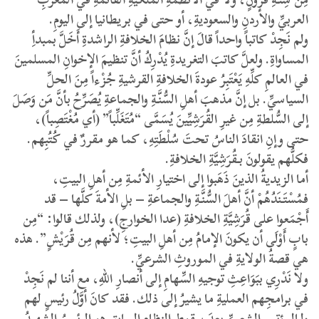
العربيِّ والأردنِ والسعوديةِ، أو حتى في بريطانيا إلى اليومِ.
ولم نَجِدْ كاتباً واحداً قالَ إنَّ نظامَ الخلافةِ الراشدةِ أَخَلَّ بمبدأِ
المساواةِ. ولعلَّ كاتبَ التغريدةِ يُدْرِكُ أنَّ تنظيمَ الإخوانِ المسلمينَ
في العالمِ كلِّهِ يَعْتَبِرُ عودةَ الخلافةِ القرشيةِ جُزْءاً مِنَ الحلِّ
السياسيِّ. بل إنَّ مذهبَ أهلِ السُّنَّةِ والجماعةِ يُصَرِّحُ بأنَّ مَن وَصَلَ
إلى السُّلطةِ مِن غيرِ القُرَشِيِّينَ يُسَمَّى “مُتَغَلِّباً” (أي مُغْتَصِباً)،
حتى وإنِ انقادَ الناسُ تحتَ سُلْطَتِهِ، كما هو مقررٌ في كُتُبِهم.
فكلُّهم يقولونَ بـقُرَشِيَّةِ الخلافةِ.
أما الزيديةُ الذينَ ذَهَبوا إلى اختيارِ الأئمةِ مِن أهلِ البيتِ،
فمُسْتَنَدُهُمْ أنَّ أهلَ السُّنَّةِ والجماعةِ – بلِ الأمةَ كلَّها – قد
أَجْمَعوا على قُرَشِيَّةِ الخلافةِ (عدا الخوارجِ)، ولذلك قالوا: “مِن
بابٍ أَوْلَى أن يكونَ الإمامُ مِن أهلِ البيتِ؛ لأنهم مِن قُرَيْشٍ”. هذه
هي قصةُ الولايةِ في الموروثِ الشرعيِّ.
ولا نَدْرِي ببَوَاعِثِ توجيهِ السِّهامِ إلى أنصارِ اللهِ، مع أننا لم نَجِدْ
في برامجِهم العمليةِ ما يشيرُ إلى ذلك. فقد كانَ أوَّلُ رئيسٍ لهم
ولـالمؤتمرِ الشعبيِّ بعدَ سقوطِ النظامِ السابقِ هو الرئيسُ الشهيدُ