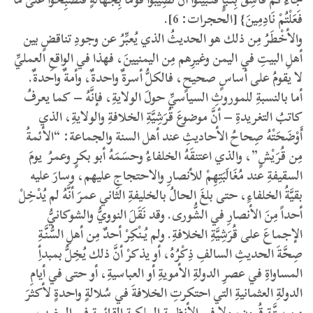
فَعَلْتُمْ نَادِمِينَ} [الحجرات: 6].
والأخْطَرُ مِن ذلك هو الحديثُ الذي يُعبِّرُ عن وجودِ تناقضٍ بين
أهلِ البيتِ في اليمن وغيرِهم مِن اليمنيينَ، فهذا في الواقعِ العمليِّ
لا يقومُ على أساسٍ صحيحٍ، فالكلُّ أسرةٌ واحدةٌ، وأمةٌ واحدةٌ.
أما بالنسبةِ للموروثِ السياسيِّ حولَ الولايةِ، فإنَّهُ – كما يعرفُ
كاتبُ التغريدةِ – أنَّ موضوعَ قُرَشِيَّةِ الخلافةِ والولايةِ، الذي
أَوْضَحَتْهُ صِحاحُ الأحاديثِ عند أهل السنة والجماعة: “الأئمةُ
مِن قُرَيْشٍ”، والذي اعتنقَهُ الخلفاءُ وحسَمَهُ أبو بكرٍ وعمرُ يومَ
السقيفةِ عند مُغَالَبَتِهِمْ للأنصارِ والاحتجاجِ عليهم، وسارَ عليه
بقيَّةُ الخلفاءِ، حتى بلغَ الحالُ بالخليفةِ الثاني عمرَ أنَّهُ لم يُدْخِلْ
أحداً مِنَ الأنصارِ في الشُّورى. وقد نَقَلَ النوويُّ والشوكانيُّ
الإجماعَ على قُرَشِيَّةِ الخلافةِ. ولم يُنْكِرْ أحدٌ مِن أهلِ السُّنَّةِ
صِحَّةَ الحديثِ السالفِ ذِكْرُهُ، أو يذكرْ أنَّ ذلك يُخِلُّ بمبدأِ
المساواةِ في عصرِ الدولةِ الأمويةِ أو العباسيةِ، أو حتى في أيامِ
الدولةِ العثمانيةِ التي احتكرتِ الخلافةَ في سُلالةٍ واحدةٍ لأكثرَ
مِن سِتَّةِ قُرونٍ، ولا في الأنظمةِ الملكيةِ القائمةِ في المغربِ