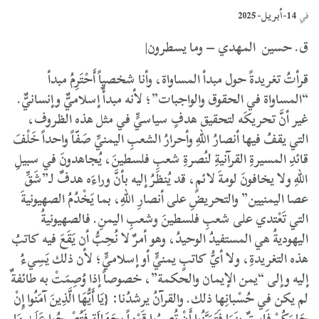
14-أبريل- 2025
في
ق. حسين المهدي – وما يسطرون|
قرأتُ تغريدةً حول مبدأ المساواة، وأنا شخصياً أَحْتَرِمُ مبدأ
“المساواة في الحقوق والواجبات”؛ لأنه مبدأٌ إسلاميٌّ وإنسانيٌّ.
غير أنَّ تحريكَه لتحقيق هدفٍ سياسيٍّ في مثل هذه الظروف،
التي يقفُ فيها أنصارُ اللهِ وأحرارُ الشعبِ اليمنيِّ صَفّاً واحداً خَلْفَ
قائدِ المسيرةِ القرآنيةِ لنُصرةِ شعبِ فلسطينَ، يُجاهدونَ في سبيلِ
اللهِ ولا يخافونَ لومةَ لائمٍ، قد يُنظَرُ إليه بأنَّ وراءَه هدفٌ لـ”شَقِّ
عصا اليمنيين” والتحريضِ على أنصارِ اللهِ، بما يَخْدُمُ الصهيونيةَ
التي تَعْتدي على شعبِ فلسطينَ وشعبِ اليمنِ. فالصهيونيةُ
اليهوديةُ هي المستفيدُ الوحيدُ، وهو أمرٌ لا نُحِبُّ أن يَقَعَ فيه كاتبُ
هذه التغريدةِ، ولا أيُّ كاتبٍ يمنيٍّ أو إسلاميٍّ؛ لأن ذلك يَسِيءُ
إليه وإلى “يمن الإيمان والحكمة”، خصوصاً إذا وُصِمَتْ به طائفةٌ
لم يكن في حُسْبانِها ذلك. والقرآنُ يرشدُنا: {يَا أَيُّهَا الَّذِينَ آمَنُوا إِنْ
جَاءَكُمْ فَاسِقٌ بِنَبَإٍ فَتَبَيَّنُوا أَنْ تُصِيبُوا قَوْماً بِجَهَالَةٍ فَتُصْبِحُوا عَلَىٰ مَا