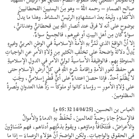
صالح الصمادِ – رحمه اللهُ – وهو مِنَ اليمنيينَ القحطانيينَ
الأكفاءِ، وتَبِعَهُ بعدَ استشهادِهِ الرئيسُ المشاطُ. وهذا ما يدلُّ
بوضوحٍ على أنه لا فرقَ عند أنصارِ اللهِ بين قحطانيٍّ وعدنانيٍّ،
سواءٌ كان مِن أهلِ البيتِ أو غيرِهم، فالجميعُ سواءٌ.
إلا أنَّ الواقعَ الذي تَمُرُّ بهِ الأمةُ الإسلاميةُ في الوطنِ العربيِّ وغيرِهِ
يُدِلُّ دلالةً واضحةً على تخلُّفِ الكثيرِ مِن وُلاةِ الأمرِ عنِ الواجباتِ
المنوطةِ بهم. فالوظيفةُ الأساسيةُ لـوليِّ الأمرِ في الدولِ الإسلاميةِ
هي حفظُ ثُغورِ الأمةِ وإقامةُ شرعِ اللهِ في كلِّ أرضِ الإسلامِ حتى
لا يُظْلَمَ أحدٌ. فإذا حصلَ اعتداءٌ على أيِّ قُطْرٍ إسلاميٍّ، وجَبَ
على وُلاةِ الأمورِ – رؤساءَ كانوا أو ملوكاً – رَدُّ هذا العدوانِ ونُصرةُ
المظلومينَ.
العباس بن الحسين, [14/04/25 05:32 م]
فالإسلامُ جاءَ رحمةً للعالمينَ، تُحْفَظُ بهِ الدماءُ والأموالُ
والأعراضُ، فَتَتَكَافَأُ دِماؤهم، ويقومُ بذمَّتِهم أدناهم، فهم مُتَسَاوُونَ
في الحقوقِ والواجباتِ. ولكنِ الواضحَ أنَّ هؤلاءِ الزعماءَ – إذا ما