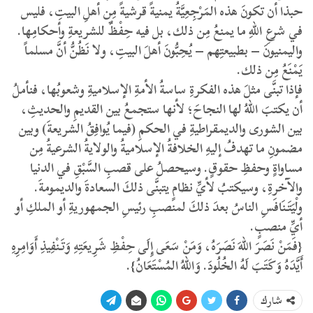
حبذا أن تكونَ هذه المَرْجِعِيَّةُ يمنيةً قرشيةً مِن أهلِ البيتِ، فليس
في شرعِ اللهِ ما يمنعُ مِن ذلك، بل فيه حِفْظٌ للشريعةِ وأحكامِها.
واليمنيونَ – بطبيعتِهم – يُحِبُّونَ أهلَ البيتِ، ولا نَظُنُّ أنَّ مسلماً
يَمْنَعُ مِن ذلك.
فإذا تبنَّى مثلَ هذه الفكرةِ ساسةُ الأمةِ الإسلاميةِ وشعوبُها، فنأملُ
أن يكتبَ اللهُ لها النجاحَ؛ لأنها ستجمعُ بين القديمِ والحديثِ،
بين الشورى والديمقراطيةِ في الحكمِ (فيما يُوافِقُ الشريعةَ) وبين
مضمونِ ما تهدفُ إليهِ الخلافةُ الإسلاميةُ والولايةُ الشرعيةُ مِن
مساواةٍ وحفظِ حقوقٍ. وسيحصلُ على قصبِ السَّبْقِ في الدنيا
والآخرةِ، وسيكتبُ لأيِّ نظامٍ يتبنَّى ذلكَ السعادةَ والديمومةَ.
ولْيَتَنَافَسِ الناسُ بعدَ ذلكَ لمنصبِ رئيسِ الجمهوريةِ أو الملكِ أو
أيِّ منصبٍ.
{فَمَنْ نَصَرَ اللهَ نَصَرَهُ، وَمَنْ سَعَى إِلَى حِفْظِ شَرِيعَتِهِ وَتَنْفِيذِ أَوَامِرِهِ
أَيَّدَهُ وَكَتَبَ لَهُ الخُلُودَ. وَاللهُ المُسْتَعَانُ}.
شارك