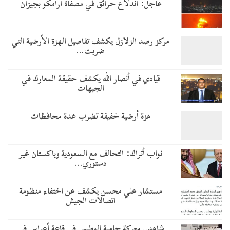
عاجل: اندلاع حرائق في مصفاة أرامكو بجيزان
مركز رصد الزلازل يكشف تفاصيل الهزة الأرضية التي
ضربت…
قيادي في أنصار الله يكشف حقيقة المعارك في
الجبهات
هزة أرضية خفيفة تضرب عدة محافظات
نواب أتراك: التحالف مع السعودية وباكستان غير
دستوري…
مستشار علي محسن يكشف عن اختفاء منظومة
اتصالات الجيش
شاهد.. معركة حامية الوطيس في قاعة أعراس في