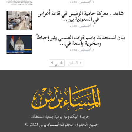
9-أغسطس- 2026
شاهد.. معركة حامية الوطيس في قاعة أعراس
في السعودية بين…
9-أغسطس- 2026
بيان للمتحدث باسم قوات العليمي يثير إحباطاً
وسخرية واسعة في…
8-أغسطس- 2026
السابق
التالي
جريدة اليكترونية يومية يمنية مستقلة..
جميع الحقوق محفوظة
للمساء برس
2023 ©