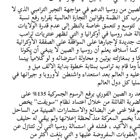
ن من روسيا الدعم في مواجهة التجبر الترامبي الذي لا
ب كل انظمة وقوانين التجارة العالمية بقراره رفع نسبة
ن تتوسع و تتعمق خاصة بالنظر إلى عدم قدرة الولايات
ة ضد روسيا في أوكرانيا و التي تظهر عنتريات ترامب
 جديدة لإجبارها على الموافقة على الصفقة الأوكرانية
كما أسلافه يعلم أن روسيا و الصين لا ينبغي أن يكونا
بمغازلته بوتين و محاولة استرضائه و لو كلامياً بينما
ما قام به ترامب بمثابة خطوة بداية الالف ميل و
ة عليه و العالم بعد استعداء واشنطن لأوروبا و جيرانها في
ليا كل دول العالم
يبدو أن ترامب في ورطة بعد فعلته هذه و الآن بعد رد الصين الفوري برفع الرسوم الجمركية 135% على
ي الضربة القاتلة من خلال اعتماد نظام “سويفت” يخص
هم فلا غنى عن البضائع والاستثمارات الصينية من الساحل
بدأ يخسر المعركة منذ لحظة إعلانها ولم يبقي له حليف
لشيء الأكيد ، فشله في استمالة روسيا التي لن تتنازل عن
العقوبات المفروضة عليها و التي بلغت اكثر من