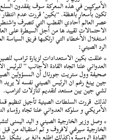
الأميركيين في هذه المعركة سوف يفقدون السلع
تكون بأسعار باهظة. “بكين’ قررت عدم انتظار ال
عصر العالم أحادي القطب التي تتصرف واشنطن 
الاحتمالات تقييد ها من أجل السيطرة على الع
استغلال الأخطاء التي ارتكبها فريق السياسة الخ
الرد الصيني:
* علقت بكين الاستعدادات لزيارة ترامب للصين
العدواني علنا اتجاه القادة الأجانب ” للرئيس 
صحيفة وول ستريت جورنال أن المسؤولين الصيني
جين بينغ رغم ان الرئيس الصيني نفسه لا يريد 
تشي جين بين مستعد لتقديم تنازلات لترامب.
لذلك قررت السلطات الصينية تأجيل تنظيم قمة
الأمريكي و سلوكه العدواني علنا تجاه رؤساء ال
* وصل وزير الخارجية الصيني و اليد اليمنى لت
الخارجية سيرغي لافروف و تم استقباله من قبل ا
القيادة الروسية وزكذلك إطلع وانغ يي بشكل شا