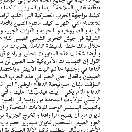
منطقة قناتي الملاحة ” بنما و السويس.” كما تو
كيفية مواجهة الحرب الجمركية التي أعلنها ترام
للاهتمام التي أظهرت كيف ستقوم الصين بالتعامل 
البرية و الصاروخية و البحرية و القوات الجوية
الشرقية في جيش التحرير الشعبي الصيني نقلا عن
خلال ذلك خطة للسيطرة الشاملة بضربات من البح
و أيضا شكلت هذه المناورات تحذير و رادع قوي ل
القول إن التهديدات الأمريكية ضد الصين لن تنج
ألقاها في وجهها حاكم البيت الابيض وباختصار 
الصينيون بالقتال حتى النصر في هذه الحرب الم
المؤقت بشأن استراتيجية الدفاع الوطني” التي نش
الدفاع الأمريكي ” بيت هيغسيث” عليها والتي ت
الرئيسي للولايات المتحدة من روسيا إلى الصي
بالتهديد المستمر الوحيد للولايات المتحدة و أن
تايوان من أن يصبح أمرا واقعا و تخرج الجزيرة من
الغزو الصيني المحتمل لتايوان سيناريو حصريا ي
الأخرى وبالتالي يتطلب تركيز الالة العسكرية ا