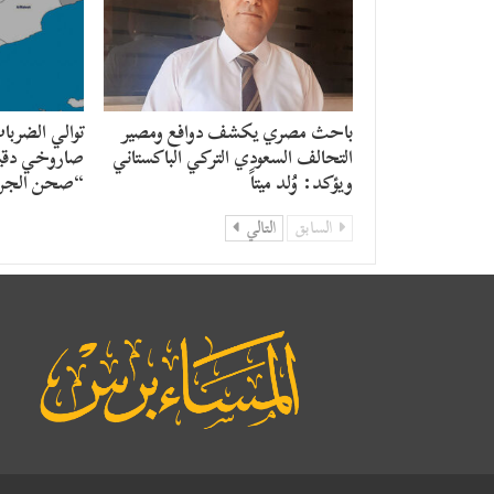
باحث مصري يكشف دوافع ومصير
توالي الضربا
التحالف السعودي التركي الباكستاني
صاروخي دقي
ويؤكد: وُلد ميتاً
“صحن الجن
السابق
التالي