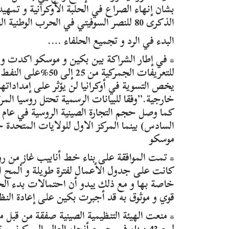
بشان إنهاء الصراع في الحلبة الأوكرانية و تمهيد
الذكرى 80 للنصر السوفيتي في الحرب الوطنية العظمى.
البدء في الرد و تجميع الحلفاء ….
* في إطار الشراكة بين بكين و موسكو اكدت وز
للتعريفات الجمركي
يخص التسوية في أوكرانيا لن يؤثر على إمداداتها ل
خارجية.”وفقا للبيانات الرسمية تحتل روسيا المر
السادس) بينما المركز الاول للولايات المتحدة
موسكو
* تمت الموافقة على بناء خط أنابيب غاز من رو
كانت على جدول الأعمال لفترة طويلة و ألمح ا
خاصة بها و مع ذلك يبدو أن احتمالات بدء ال
قوي و موثوق به قد أجبرت بكين على إعادة النظر
* منعت الهيئة التنظيمية الصينية صفقة من قب
لبيع 43 ميناء في جميع أنحاء العالم إلى ك