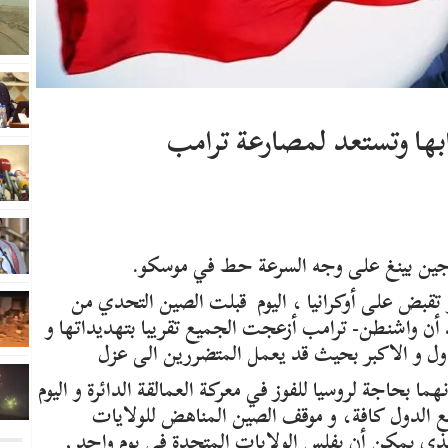
بها وتستعد لمصارعة ترامب
ي جين بينغ على وجه السرعة حط في موسكو.
قبض على أوكرانيا ، اليوم قبلت الصين التحدي من
 أن واشنطن- ترامب أزعجت الجميع تقريبا بتهديداتها و
ل و الاكبر بحيث قد يعمل المتضررين الى عزل
ا بحاجة لروسيا للفوز في معركة العمالقة الدائرة و اليوم
امب بالتعامل مع الدول كافة، و موقف الصين المناهض للولايات
 الذي يمكن أن يفلس الولايات المتحدة في يوم واحد ,