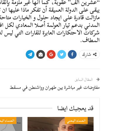
“عشرين الف” عقوبة، كما انها غير ملزمة بإن
يبقى على الدولة العميقة أن تفكر ماذا عليها ان
مازالت قادرة على ايجاد حلول و الخيارات متاحة
المدني بدعم تيار العولمة أصلا المعادي لكل افع
شركات الاحتكارات العابرة للقارات التي ليس لدي
المطاف.
شارك
المقال السابق
مفاوضات غير مباشرة بين طهران وواشنطن في مسقط
قد يعجبك ايضا
المساء اليمني
المساء الي