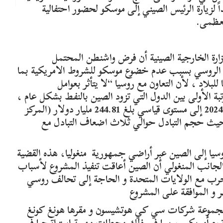
اً لزيارة الرئيس الصيني إلى موسكو لحضور احتفالية
ارة الخارجية الصينية أن فرض واشنطن المحتمل
ة من 25 إلى 50%على النفط الروسي بسبب عدم خضوع موسكو للشروط الامريكية بما
لبلاد ، لأن التعاون مع روسيا “لا يتأثر بعوامل
تبة الأولى بين الدول التي تزود الصين بالنفط بشكل عام ،
كما وصل حجم التجارة الصينية الروسية في عام 2024 إلى مستوى قياسي بلغ 244.81 مليار دولار (المركز
 حيث حجم التبادل حوالي ثلاث اضعاف التبادل مع
سيا إلى الصين عبر أراضي جمهورية منغوليا، هذه القضية
لجانب المنغولي أن الصين أعاقت تنفيذ المشروع لأسباب
حرب مع الولايات المتحدة و الحاجة إلى تحالف روسي
 و الموافقة على المشروع
ل مجموعة شركات سي كي هوتشيسون و مقرها هونغ كونغ
ونسورتيوم أمريكي ، بما في ذلك محطات مهمة استراتيجيا في