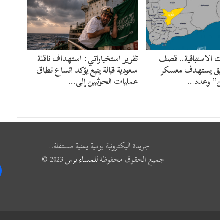
ت الاستباقية.. قصف
تقرير استخباراتي: استهداف ناقلة
ق يستهدف معسكر
سعودية قبالة ينبع يؤكد اتساع نطاق
” وعدد…
عمليات الحوثيين إلى…
جريدة اليكترونية يومية يمنية مستقلة..
جميع الحقوق محفوظة
للمساء برس
2023 ©
k