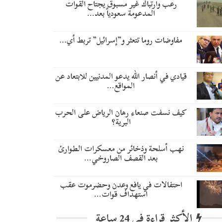
رعب وارتباك غير مسبوق يجتاح القوات
المدعومة سعودياً بعد…
مفاوضات روما تتعثر و”إسرائيل” تربط أي…
قيادي في أنصار الله يدعو المدنيين للابتعاد عن
المواقع…
كيف نسفت صنعاء رهان الرياض على الحرب
البرية؟
نهب أسلحة وذخائر من معسكرات الطوارئ
بعد القصف الصاروخي…
احتفالات في يافع وعدن وحضرموت عقب
استهداف قوات…
الأكثر قراءة في 24 ساعة