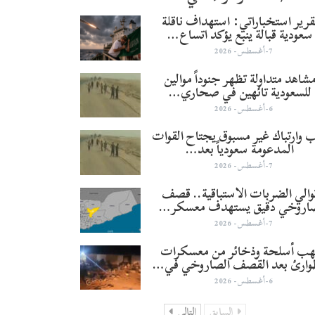
قرير استخباراتي: استهداف ناقلة
سعودية قبالة ينبع يؤكد اتساع…
7-أغسطس- 2026
شاهد متداولة تظهر جنوداً موالين
للسعودية تائهين في صحاري…
6-أغسطس- 2026
 وارتباك غير مسبوق يجتاح القوات
المدعومة سعودياً بعد…
7-أغسطس- 2026
والي الضربات الاستباقية.. قصف
اروخي دقيق يستهدف معسكر…
7-أغسطس- 2026
هب أسلحة وذخائر من معسكرات
وارئ بعد القصف الصاروخي في…
6-أغسطس- 2026
السابق
التالي