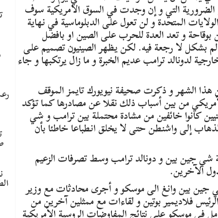
 الضرورية التي و إن وجدت في السوق الامريكية سوف
ت
ولايات المتحدة و لن تعول على الدبلوماسية في نهاية
بوقاحة و تعد العدة للحرب على الصين او بافضل
الم بشكل لا رجعة فيه. لكن يظهر الصينيون تصميم على
م
ارجية لدونالد ترامب عديم الخبرة و ما زال يرتكبها و جاء
 هذا الشهر و ذكرت صحيفة نيويورك تايمز الموقف
رعب
الأمريكي من بين أسباب ذلك نقلا عن مصادرها كما تؤكد
ين كانوا خائفين من مشادة محتملة بين ترامب و شي
الذهاب إلى واشنطن حتى لا يخلق انطباعا خاطئا بأن
ت
ص
 شي جين بين و دونالد ترامب وسط تصرفات الزعيم
دول الآخرين.
ن
الط
شي جين بين وانغ الى موسكو و أجرى محادثات مع وزير
لرئيس فلاديمير بوتين و لقاءات مع ممثلين آخرين من
مل في موسكو على نتائج المفاوضات الروسية الأمريكية