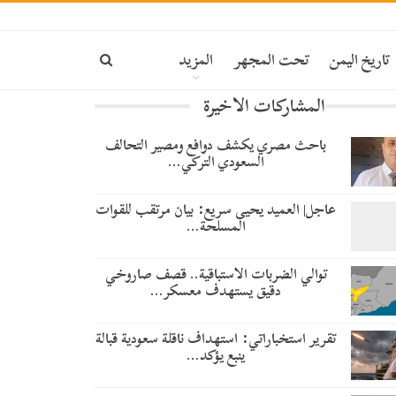
تاريخ اليمن
تحت المجهر
المزيد
المشاركات الاخيرة
باحث مصري يكشف دوافع ومصير التحالف
السعودي التركي…
عاجل| العميد يحيى سريع: بيان مرتقب للقوات
المسلحة…
توالي الضربات الاستباقية.. قصف صاروخي
دقيق يستهدف معسكر…
تقرير استخباراتي: استهداف ناقلة سعودية قبالة
ينبع يؤكد…