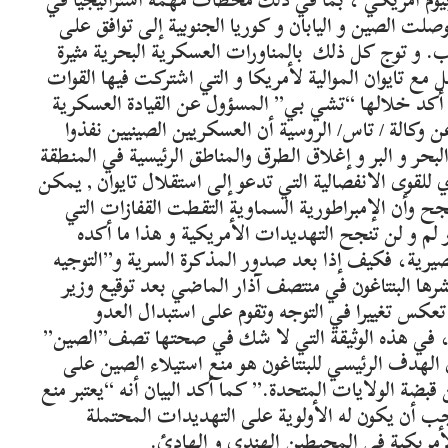
صلت الصين و اليابان و كوريا الجنوبية إلى توافق على
ب. و توج كل ذلك بالمناورات العسكرية البحرية مثيرة
مع تايوان الموالية لأمريكا و التي اشتركت فيها القوات
 و أكد خلالها “تشي بي” المسؤول عن القيادة العسكرية
 وكالة / تاس/ الروسية أن العسكريين الصينيين نفذوا
ر و البر و إغلاق الطرق والمناطق الرئيسية في المنطقة
لقوى الانفصالية التي تدعو إلى استقلال تايوان , يمكن
ح وأن الإمبراطورية السماوية التقطت القفازات التي
لم و لن تنجح التهديدات الأمريكية و هذا ما أكده
صيرية، فكيف إذا بعد صدور المذكرة السرية و”التوجيه
رها البنتاغون في منتصف آذار الماضي بعد توقيع وزير
عكس تغييرا في التوجه وتقوم على استبدال العدو
ن، في هذه الوثيقة التي لا شك في صحتها تصف”الصين”
 الهدف الرئيسي للبنتاغون هو منع استيلاء الصين على
 قبضة الولايات المتحدة.” كما أكد البيان أنه “يعتبر منع
جب أن يكون له الأولوية على التهديدات المحتملة
لأمريكية في المحيطين الهندي و الهادئ.