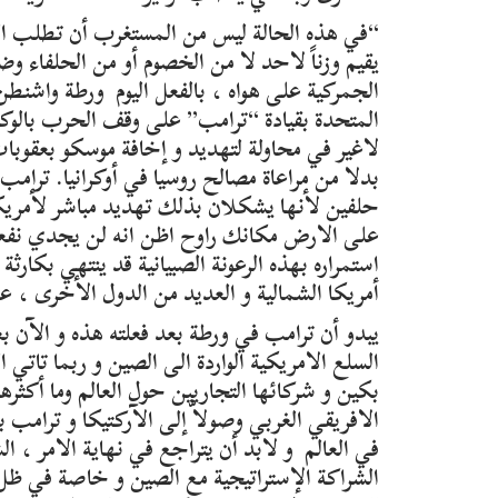
“في هذه الحالة ليس من المستغرب أن تطلب الصي
يقيم وزناً لاحد لا من الخصوم أو من الحلفاء وضر
الجمركية على هواه ، بالفعل اليوم ورطة واشنط
المتحدة بقيادة “ترامب” على وقف الحرب بالوكال
لاغير في محاولة لتهديد و إخافة موسكو بعقوبات
بدلا من مراعاة مصالح روسيا في أوكرانيا. ترامب 
حلفين لأنها يشكلان بذلك تهديد مباشر لأمريكا و 
على الارض مكانك راوح اظن انه لن يجدي نفعاً و
استمراره بهذه الرعونة الصبيانية قد ينتهي بكارث
أمريكا الشمالية و العديد من الدول الأخرى ، عم
السلع الامريكية الواردة الى الصين و ربما تات
بكين و شركائها التجاريين حول العالم وما أكثر
الافريقي الغربي وصولاّ إلى الآركتيكا و ترامب 
في العالم و لابد أن يتراجع في نهاية الامر ، ا
الشراكة الإستراتيجية مع الصين و خاصة في ظل 