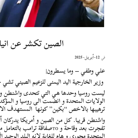
الصين تكشر عن انيا
12-أبريل- 2025
في
علي وطفي – وما يسطرون|
وزير الخارجية اليد اليمنى للزعيم الصيني تش
ليست روسيا وحدها هي التي تتحدى واشنطن و ت
الولايات المتحدة و انضمت الى روسيا و المؤكد
ترهيبها بالاخص “بكين” كونها المستهدف الاو
واشنطن قريبا. كل من الصين و أمريكا يدركان أنهم
تفجرت بعد وقاحة و тоصفاقة تر
المتحدة محوري و هام للغاية لانه البلد الوحيد