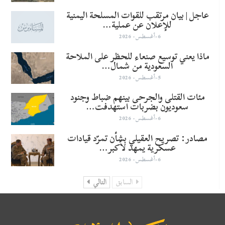
عاجل | بيان مرتقب للقوات المسلحة اليمنية
للإعلان عن عملية…
6-أغسطس- 2026
ماذا يعني توسيع صنعاء للحظر على الملاحة
السعودية من شمال…
5-أغسطس- 2026
مئات القتلى والجرحى بينهم ضباط وجنود
سعوديون بضربات استهدفت…
6-أغسطس- 2026
مصادر: تصريح العقيلي بشأن تمرّد قيادات
عسكرية يمهد لأكبر…
6-أغسطس- 2026
السابق
التالي