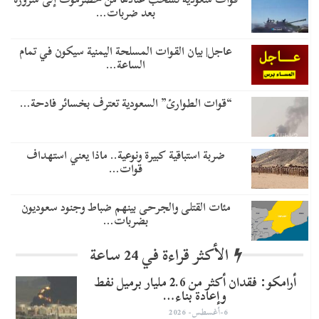
بعد ضربات…
عاجل| بيان القوات المسلحة اليمنية سيكون في تمام
الساعة…
“قوات الطوارئ” السعودية تعترف بخسائر فادحة…
ضربة استباقية كبيرة ونوعية.. ماذا يعني استهداف
قوات…
مئات القتلى والجرحى بينهم ضباط وجنود سعوديون
بضربات…
الأكثر قراءة في 24 ساعة
أرامكو: فقدان أكثر من 2.6 مليار برميل نفط
وإعادة بناء…
6-أغسطس- 2026