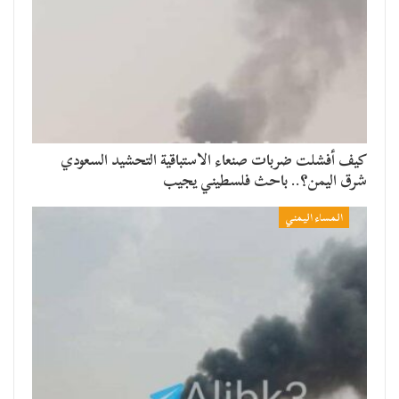
​كيف أفشلت ضربات صنعاء الاستباقية التحشيد السعودي
شرق اليمن؟.. باحث فلسطيني يجيب
المساء اليمني