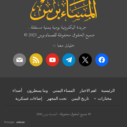
جريدة اليكترونية يومية يمنية مستقلة..
جميع الحقوق محفوظة
للمساء برس
2023 ©
خليك معنا :-
mail
rss
youtube
telegram
x
facebook
الرئيسية
اهم الاخبار
المساء اليمني
وما يسطرون
أصداء
مختارات
تاريخ اليمن
تحت المجهر
إضاءات عسكرية
© جميع الحقوق محفوظة - المساء برس 2026
Design:
adnan