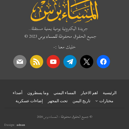
جريدة اليكترونية يومية يمنية مستقلة..
جميع الحقوق محفوظة
للمساء برس
2023 ©
خليك معنا :-
mail
rss
youtube
telegram
x
facebook
الرئيسية
اهم الاخبار
المساء اليمني
وما يسطرون
أصداء
مختارات
تاريخ اليمن
تحت المجهر
إضاءات عسكرية
© جميع الحقوق محفوظة - المساء برس 2026
Design:
adnan