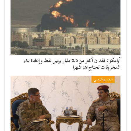
أرامكو: فقدان أكثر من 2.6 مليار برميل نفط وإعادة بناء
المخزونات تحتاج 18 شهرا
المساء اليمني