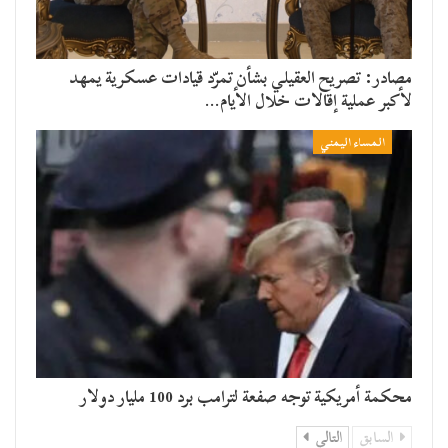
مصادر: تصريح العقيلي بشأن تمرّد قيادات عسكرية يمهد
لأكبر عملية إقالات خلال الأيام…
المساء اليمني
محكمة أمريكية توجه صفعة لترامب برد 100 مليار دولار
السابق
التالي