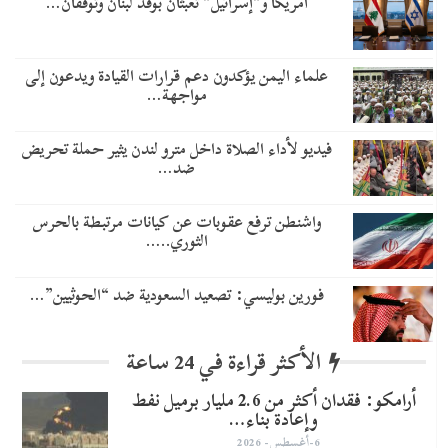
أمريكا و”إسرائيل” تعبثان بوفد لبنان وتوقفان…
علماء اليمن يؤكدون دعم قرارات القيادة ويدعون إلى
مواجهة…
فيديو لأداء الصلاة داخل مترو لندن يثير حملة تحريض
ضد…
واشنطن ترفع عقوبات عن كيانات مرتبطة بالحرس
الثوري..…
​فورين بوليسي: تصعيد السعودية ضد “الحوثيين”…
الأكثر قراءة في 24 ساعة
أرامكو: فقدان أكثر من 2.6 مليار برميل نفط
وإعادة بناء…
6-أغسطس- 2026