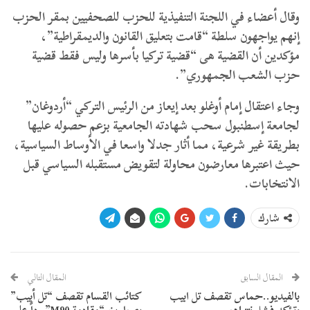
وقال أعضاء في اللجنة التنفيذية للحزب للصحفيين بمقر الحزب
إنهم يواجهون سلطة “قامت بتعليق القانون والديمقراطية”،
مؤكدين أن القضية هى “قضية تركيا بأسرها وليس فقط قضية
حزب الشعب الجمهوري”.
وجاء اعتقال إمام أوغلو بعد إيعاز من الرئيس التركي “أردوغان”
لجامعة إسطنبول سحب شهادته الجامعية بزعم حصوله عليها
بطريقة غير شرعية، مما أثار جدلا واسعا في الأوساط السياسية،
حيث اعتبرها معارضون محاولة لتقويض مستقبله السياسي قبل
الانتخابات.
شارك
المقال السابق
المقال التالي
بالفيديو..حماس تقصف تل ابيب
كتائب القسام تقصف “تل أبيب”
وتؤكد فشل نتنياهو
بصواريخ “مقادمة M90” رداً على