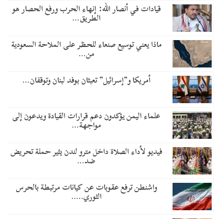
قيادات في أنصار الله: إنهاء الحرب ورفع الحصار هو
الطريق…
ماذا يعني توسيع صنعاء للحظر على الملاحة السعودية
من…
أمريكا و”إسرائيل” تعبثان بوفد لبنان وتوقفان…
علماء اليمن يؤكدون دعم قرارات القيادة ويدعون إلى
مواجهة…
فيديو لأداء الصلاة داخل مترو لندن يثير حملة تحريض
ضد…
واشنطن ترفع عقوبات عن كيانات مرتبطة بالحرس
الثوري..…