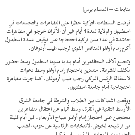
متابعات – المساء برس|
فرضت السلطات التركية حظرا على التظاهرات والتجمعات في
اسطنبول والولاية لمدة 4 أيام غير أن الأتراك خرجوا في مظاهرات
حاشدة في عدة مدن تركية احتجاجا على توقيف عمدة اسطنبول
أكرم إمام أوغلو المنافس القوي لرجب طيب أردوغان.
وتجمع آلاف المتظاهرين أمام بلدية مدينة اسطنبول وسط حضور
مكثف للشرطة، منددين باحتجاز إمام أوغلو وسط دعوات
لاستقالة الرئيس التركي رجب طيب أردوغان. كما جرت مظاهرة
احتجاجية أمام جامعة اسطنبول.
ووقعت اشتباكات بين الطلاب والشرطة في جامعة الشرق
الأوسط التقنية في أنقرة، وسط أنباء عن اعتقال متظاهرين
محتجين على احتجاز إمام أوغلو صباح الأربعاء، قبل أيام قليلة
من ترشيحه لخوض الانتخابات الرئاسية عن حزب الشعب
الجمهوري المعارض الرئيسي في تركيا.