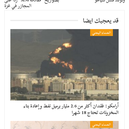
المجازر في غزة
قد يعجبك ايضا
المساء اليمني
أرامكو: فقدان أكثر من 2.6 مليار برميل نفط وإعادة بناء
المخزونات تحتاج 18 شهرا
المساء اليمني