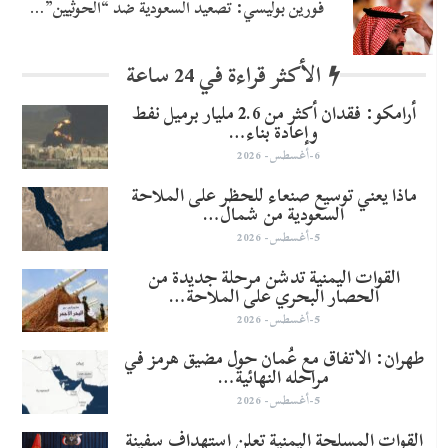
​فورين بوليسي: تصعيد السعودية ضد “الحوثيين”…
الأكثر قراءة في 24 ساعة
أرامكو: فقدان أكثر من 2.6 مليار برميل نفط
وإعادة بناء…
6-أغسطس- 2026
ماذا يعني توسيع صنعاء للحظر على الملاحة
السعودية من شمال…
5-أغسطس- 2026
القوات اليمنية تدشن مرحلة جديدة من
الحصار البحري على الملاحة…
5-أغسطس- 2026
طهران: الاتفاق مع عُمان حول مضيق هرمز في
مراحله النهائية…
5-أغسطس- 2026
القوات المسلحة اليمنية تعلن استهداف سفينة