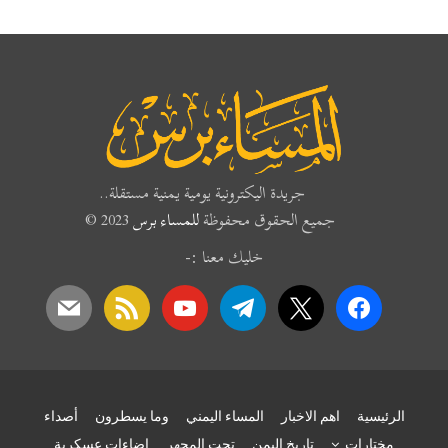
جريدة اليكترونية يومية يمنية مستقلة..
جميع الحقوق محفوظة
للمساء برس
2023 ©
خليك معنا :-
mail
rss
youtube
telegram
x
facebook
الرئيسية
اهم الاخبار
المساء اليمني
وما يسطرون
أصداء
مختارات
تاريخ اليمن
تحت المجهر
إضاءات عسكرية