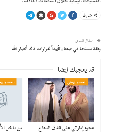
العمليات اليمنية خلال الساعات القادمة.
شارك
المقال السابق
وقفة مسلحة في صنعاء تأييداً لقرارات قائد أنصار الله
قد يعجبك ايضا
المساء اليمني
المساء الي
هجوم إماراتي على اتفاق الدفاع
من داخل الأن