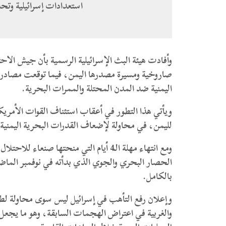
استعدادات إسرائيلية وت
وأفادت هيئة البث الإسرائيلية الرسمية بأن جيش الا
صاروخية ومسيرة مصدرها اليمن، فيما توقعت مصادر إع
اليمنية ضد المدن المحتلة والممرات البحرية.
ويأتي هذا التطور في أعقاب استئناف القوات الأمريكي
لليمن، في محاولة لإضعاف القدرات البحرية اليمني
ومع انتهاء مهلة الـ4 أيام التي منحتها ص
الحصار البحري والجوي الذي بدأته في نوفمبر الماض
بالكامل.
وإعلان رفع التأهب في إسرائيل ليس سوى محاولة لط
والغربية في اعتراض الهجمات السابقة، وهو ما يجعل