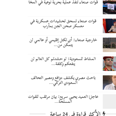
قوات صنعاء تنفذ عملية بحرية نوعية في المخا
قوات صنعاء تسحق تحشيدات عسكرية في
معسكر صحن الجن بمأرب
خارجية صنعاء: أي تكتل إقليمي أو عالمي لن
يتمكن من…
المشاط للسعودية: لو حشدتم كل العالم لن
ينفعكم وكلفة…
باحث مصري يكشف دوافع ومصير التحالف
السعودي التركي…
عاجل| العميد يحيى سريع: بيان مرتقب للقوات
المسلحة…
الأكثر قراءة في 24 ساعة