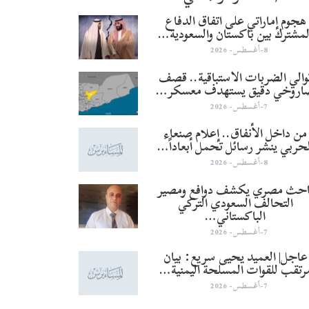
هجوم إماراتي على اتفاق الدفاع
لمشترك بين باكستان والسعودية…
8-أغسطس- 2026
والي الضربات الاستباقية.. قصف
اروخي دقيق يستهدف معسكر…
7-أغسطس- 2026
من داخل الأنفاق.. إعلام صنعاء
لحربي ينشر رسائل تحمل أبعاداً…
8-أغسطس- 2026
احث مصري يكشف دوافع ومصير
التحالف السعودي التركي
الباكستاني…
7-أغسطس- 2026
عاجل| العميد يحيى سريع: بيان
رتقب للقوات المسلحة اليمنية…
7-أغسطس- 2026