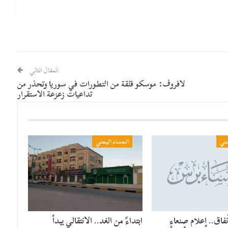
المقال التالي
لافروف: موسكو قلقة من التطورات في سوريا وتحذر من
تداعيات زعزعة الاستقرار
مني
المساء اليمني
فاق.. إعلام صنعاء
​ابتداءً من الغد.. الانتقالي يبدأ