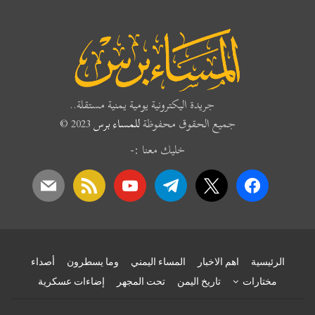
جريدة اليكترونية يومية يمنية مستقلة..
جميع الحقوق محفوظة
للمساء برس
2023 ©
خليك معنا :-
mail
rss
youtube
telegram
x
facebook
الرئيسية
اهم الاخبار
المساء اليمني
وما يسطرون
أصداء
مختارات
تاريخ اليمن
تحت المجهر
إضاءات عسكرية