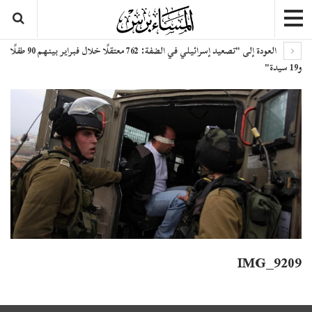
العودة إلى "تصعيد إسرائيلي في الضفة: 762 معتقلًا خلال فبراير بينهم 90 طفلًا
و19 سيدة"
IMG_9209