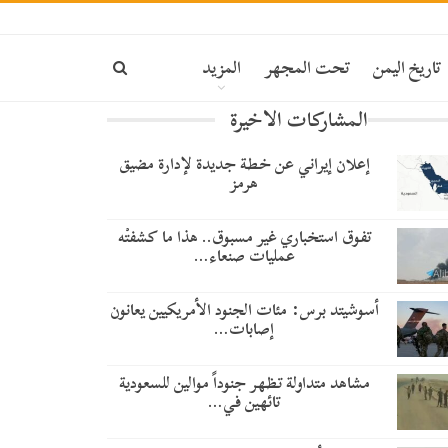
تاريخ اليمن
تحت المجهر
المزيد
المشاركات الاخيرة
إعلان إيراني عن خطة جديدة لإدارة مضيق
هرمز
تفوق استخباري غير مسبوق.. هذا ما كشفتْه
عمليات صنعاء…
أسوشيتد برس: مئات الجنود الأمريكيين يعانون
إصابات…
مشاهد متداولة تظهر جنوداً موالين للسعودية
تائهين في…