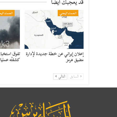
قد يعجبك ايضا
المساء اليمني
المساء الي
إعلان إيراني عن خطة جديدة لإدارة
تفوق استخبار
مضيق هرمز
كشفتْه عمليا
السابق
التالي