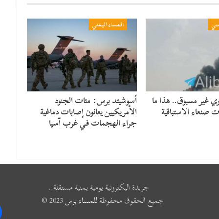
مني
المساء اليمني
ي غير مسبوق.. هذا ما
أسوشيتد برس: مئات الجنود
ت صنعاء الاستباقية
الأمريكيين يعانون إصابات دماغية
جراء الهجمات في غرب آسيا
جريدة اليكترونية يومية يمنية مستقلة..
جميع الحقوق محفوظة
للمساء برس
2023 ©
k