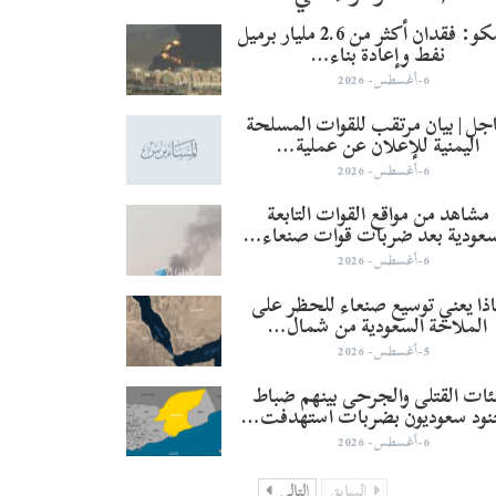
أرامكو: فقدان أكثر من 2.6 مليار برميل
نفط وإعادة بناء…
6-أغسطس- 2026
جل | بيان مرتقب للقوات المسلحة
اليمنية للإعلان عن عملية…
6-أغسطس- 2026
مشاهد من مواقع القوات التابعة
سعودية بعد ضربات قوات صنعاء…
6-أغسطس- 2026
ذا يعني توسيع صنعاء للحظر على
الملاحة السعودية من شمال…
5-أغسطس- 2026
ئات القتلى والجرحى بينهم ضباط
نود سعوديون بضربات استهدفت…
6-أغسطس- 2026
السابق
التالي