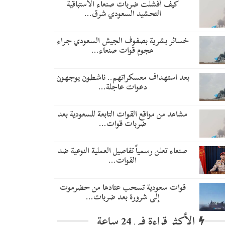
​كيف أفشلت ضربات صنعاء الاستباقية
التحشيد السعودي شرق…
خسائر بشرية بصفوف الجيش السعودي جراء
هجوم قوات صنعاء…
بعد استهداف معسكراتهم.. ناشطون يوجهون
دعوات عاجلة…
مشاهد من مواقع القوات التابعة للسعودية بعد
ضربات قوات…
صنعاء تعلن رسمياً تفاصيل العملية النوعية ضد
القوات…
قوات سعودية تسحب عتادها من حضرموت
إلى شرورة بعد ضربات…
الأكثر قراءة في 24 ساعة