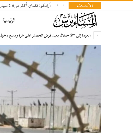
الأحدث
أرامكو: فقدان أكثر من 2.6 مليار برميل نفط وإعادة بناء المخزونات تحتاج 18 شهرا
الرئيسية
العودة إلى "الاحتلال يعيد فرض الحصار على غزة ويمنع دخول ا