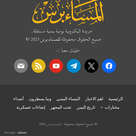
جريدة اليكترونية يومية يمنية مستقلة..
جميع الحقوق محفوظة
للمساء برس
2023 ©
خليك معنا :-
mail
rss
youtube
telegram
x
facebook
الرئيسية
اهم الاخبار
المساء اليمني
وما يسطرون
أصداء
مختارات
تاريخ اليمن
تحت المجهر
إضاءات عسكرية
© جميع الحقوق محفوظة - المساء برس 2026
Design:
adnan