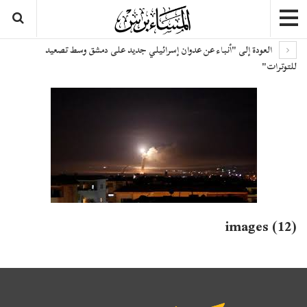
العودة إلى "أنباء عن عدوان إسرائيلي جديد على دمشق وسط تصعيد
للتوترات"
images (12)