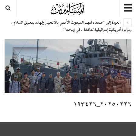
العودة إلى "صنعاء تتهم المبعوث الأممي بالانحياز وتهدد بتعليق السلام..
ومؤامرة أمريكية إسرائيلية تتكشف في إيلات!"
٢٠٢٥٠٢٢٦_١٩٣٤٢٦