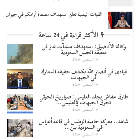
القوات اليمنية تعلن استهداف مصفاة أرامكو في جيزان
الأكثر قراءة في 24 ساعة
وكالة الأناضول: استهداف منشآت غاز في
منطقة الجبيل السعودية
9-أغسطس- 2026
قيادي في أنصار الله يكشف حقيقة المعارك
في الجبهات
9-أغسطس- 2026
طارق عفاش يجلد العليمي: صواريخ الحوثي
تحرق الجبهات والعليمي…
9-أغسطس- 2026
شاهد.. معركة حامية الوطيس في قاعة أعراس
في السعودية بين…
9-أغسطس- 2026