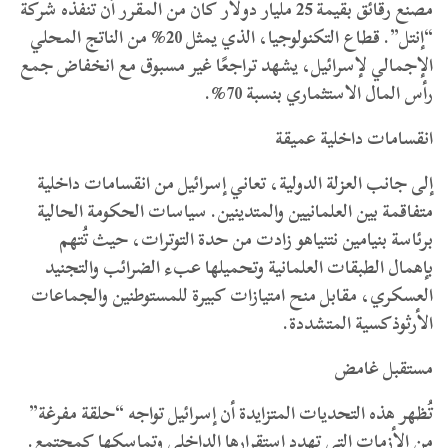
مصنع رقائق بقيمة 25 مليار دولار كان من المقرر أن تنفذه شركة
“إنتل”. قطاع التكنولوجيا، الذي يمثل 20% من الناتج المحلي
الإجمالي لإسرائيل، يشهد تراجعًا غير مسبوق مع انخفاض جمع
رأس المال الاستثماري بنسبة 70%.
انقسامات داخلية عميقة
إلى جانب العزلة الدولية، تعاني إسرائيل من انقسامات داخلية
متفاقمة بين العلمانيين والمتدينين. سياسات الحكومة الحالية
برئاسة بنيامين نتنياهو زادت من حدة التوترات، حيث تُتهم
بإهمال الطبقات العلمانية وتحميلها عبء الضرائب والتجنيد
العسكري، مقابل منح امتيازات كبيرة للمستوطنين والجماعات
الأرثوذكسية المتشددة.
مستقبل غامض
تُظهر هذه التحديات المتزايدة أن إسرائيل تواجه “حلقة مفرغة”
من الأزمات التي تهدد استقرارها الداخلي وتماسكها كمجتمع.