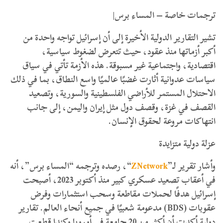
ترجمات خاصة – المساء برس|
تشير التقارير الدولية الأخيرة إلى أن إسرائيل تواجه واحدة من
أكبر أزماتها منذ عقود، حيث تتعرض لضغوط سياسية،
اقتصادية، واجتماعية غير مسبوقة. هذه الأزمة تأتي في سياق
سياسات عدوانية أثارت غضبًا عالميًا واسع النطاق، بما في ذلك
الاحتلال المستمر للأراضي الفلسطينية والسورية، وتصعيد
القصف في غزة، وقصف دول مثل إيران واليمن، إلى جانب
انتهاكات مروعة لحقوق الإنسان.
عزلة دولية متزايدة
وأشار تقرير لـ”
ZNetwork
“، رصده وترجمه “المساء برس”، أنه
في أعقاب تصعيد عسكري كبير منذ أكتوبر 2023، أصبحت
إسرائيل هدفًا لحملات مقاطعة وسحب استثمارات وفرض
عقوبات (BDS) مدعومة شعبيًا في جميع أنحاء العالم. تقارير
دولية أكدت أن أكثر من 20 جامعة في أوروبا وكندا قطعت