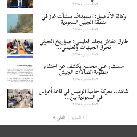
9-أغسطس- 2026
وكالة الأناضول: استهداف منشآت غاز في
منطقة الجبيل السعودية
9-أغسطس- 2026
طارق عفاش يجلد العليمي: صواريخ الحوثي
تحرق الجبهات والعليمي…
9-أغسطس- 2026
مستشار علي محسن يكشف عن اختفاء
منظومة اتصالات الجيش
9-أغسطس- 2026
شاهد.. معركة حامية الوطيس في قاعة أعراس
في السعودية بين…
9-أغسطس- 2026
السابق
التالي