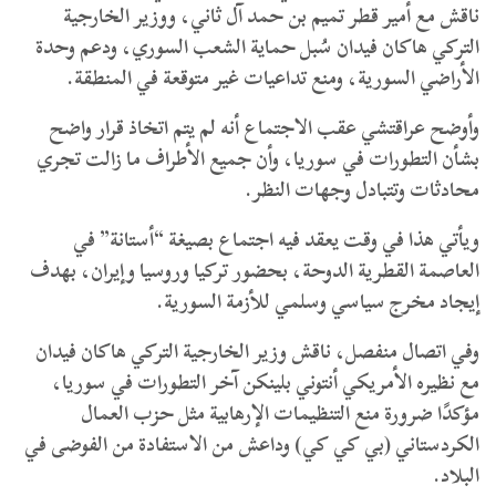
ناقش مع أمير قطر تميم بن حمد آل ثاني، ووزير الخارجية
التركي هاكان فيدان سُبل حماية الشعب السوري، ودعم وحدة
الأراضي السورية، ومنع تداعيات غير متوقعة في المنطقة.
وأوضح عراقتشي عقب الاجتماع أنه لم يتم اتخاذ قرار واضح
بشأن التطورات في سوريا، وأن جميع الأطراف ما زالت تجري
محادثات وتتبادل وجهات النظر.
ويأتي هذا في وقت يعقد فيه اجتماع بصيغة “أستانة” في
العاصمة القطرية الدوحة، بحضور تركيا وروسيا وإيران، بهدف
إيجاد مخرج سياسي وسلمي للأزمة السورية.
وفي اتصال منفصل، ناقش وزير الخارجية التركي هاكان فيدان
مع نظيره الأمريكي أنتوني بلينكن آخر التطورات في سوريا،
مؤكدًا ضرورة منع التنظيمات الإرهابية مثل حزب العمال
الكردستاني (بي كي كي) وداعش من الاستفادة من الفوضى في
البلاد.