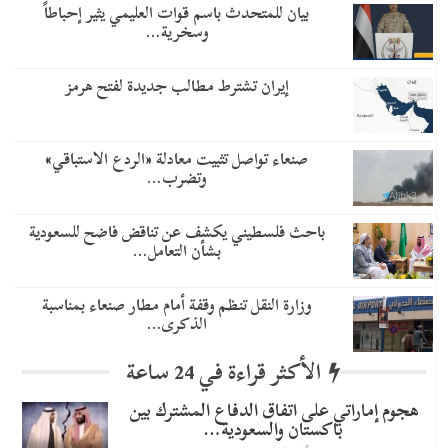
بيان للمتحدث باسم قوات العليمي يثير إحباطاً
وسخرية…
إيران تشترط مطالب جديدة لفتح هرمز
صنعاء تواصل تثبيت معادلة «الردع الاستباقي»
وتضرب…
باحث فلسطيني يكشف عن تناقض فاضح للسعودية
بشأن التعامل…
وزارة النقل تنظم وقفة أمام مطار صنعاء بمناسبة
الذكرى…
الأكثر قراءة في 24 ساعة
هجوم إماراتي على اتفاق الدفاع المشترك بين
باكستان والسعودية…