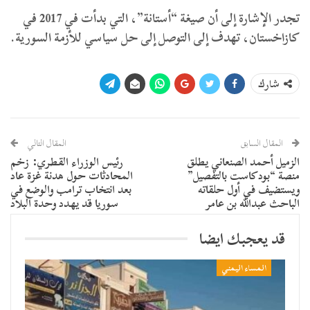
تجدر الإشارة إلى أن صيغة “أستانة”، التي بدأت في 2017 في
كازاخستان، تهدف إلى التوصل إلى حل سياسي للأزمة السورية.
شارك
المقال السابق
المقال التالي
الزميل أحمد الصنعاني يطلق
رئيس الوزراء القطري: زخم
منصة “بودكاست بالتفصيل”
المحادثات حول هدنة غزة عاد
ويستضيف في أول حلقاته
بعد انتخاب ترامب والوضع في
الباحث عبدالله بن عامر
سوريا قد يهدد وحدة البلاد
قد يعجبك ايضا
المساء اليمني