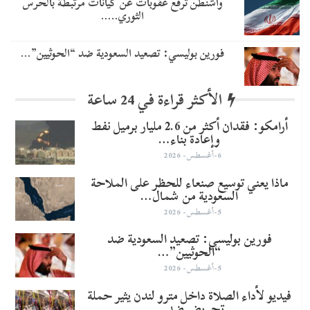
واشنطن ترفع عقوبات عن كيانات مرتبطة بالحرس
الثوري..…
​فورين بوليسي: تصعيد السعودية ضد “الحوثيين”…
الأكثر قراءة في 24 ساعة
أرامكو: فقدان أكثر من 2.6 مليار برميل نفط
وإعادة بناء…
6-أغسطس- 2026
ماذا يعني توسيع صنعاء للحظر على الملاحة
السعودية من شمال…
5-أغسطس- 2026
​فورين بوليسي: تصعيد السعودية ضد
“الحوثيين”…
5-أغسطس- 2026
فيديو لأداء الصلاة داخل مترو لندن يثير حملة
تحريض ضد…