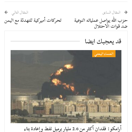
المقال السابق
المقال التالي
حزب الله يواصل عملياته النوعية
تحركات أميركية للتهدئة مع اليمن
ضد قوات الاحتلال
قد يعجبك ايضا
المساء اليمني
أرامكو: فقدان أكثر من 2.6 مليار برميل نفط وإعادة بناء