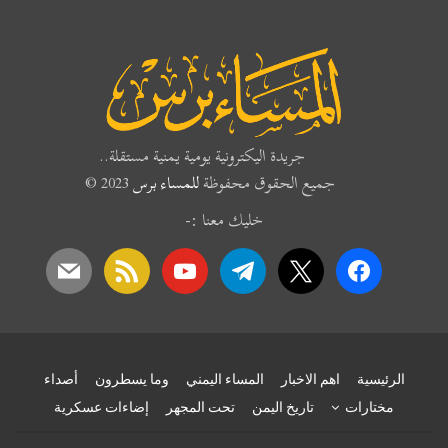
جريدة اليكترونية يومية يمنية مستقلة..
جميع الحقوق محفوظة
للمساء برس
2023 ©
خليك معنا :-
mail
rss
youtube
telegram
x
facebook
الرئيسية
اهم الاخبار
المساء اليمني
وما يسطرون
أصداء
مختارات
تاريخ اليمن
تحت المجهر
إضاءات عسكرية