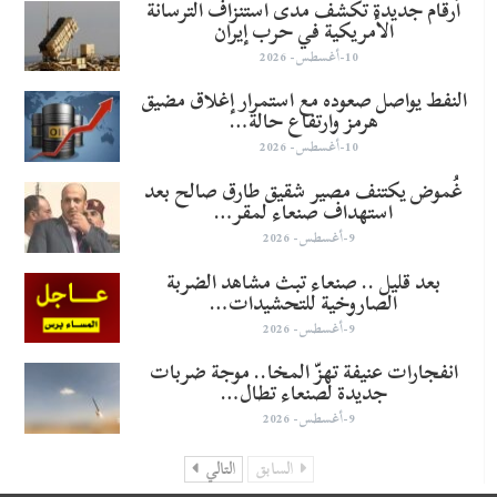
أرقام جديدة تكشف مدى استنزاف الترسانة
الأمريكية في حرب إيران
10-أغسطس- 2026
النفط يواصل صعوده مع استمرار إغلاق مضيق
هرمز وارتفاع حالة…
10-أغسطس- 2026
غُموض يكتنف مصير شقيق طارق صالح بعد
استهداف صنعاء لمقر…
9-أغسطس- 2026
بعد قليل .. صنعاء تبث مشاهد الضربة
الصاروخية للتحشيدات…
9-أغسطس- 2026
انفجارات عنيفة تهزّ المخا.. موجة ضربات
جديدة لصنعاء تطال…
9-أغسطس- 2026
السابق
التالي