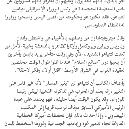
جو بايدن– بأنهم يكذبون، وعليهم أن يعترفوا بأنهم مسؤولون عن
خلق المعضلة المتجسدة في رئيس الوزراء الإسرائيلي بنيامين
نتنياهو، فقد مكنوه هو وحكومته من أقصى اليمين وسلحوه ووفروا
له الغطاء الدبلوماسي.
وقال ميتروفيتشا إن من وصفهم بالأغبياء في واشنطن ولندن
وباريس وبرلين وبروكسل وأوتاوا تظاهروا بالدهشة وخيبة الأمل من
تعنت نتنياهو الشديد، الآن وفي وقت متأخر يريد بايدن وآخرون
أن يلعبوا دور “صانع السلام” عندما ظلوا طوال الوقت مخلصين
لعقيدة الغرب في الشرق الأوسط “اقتل أولا، وفكر لاحقا”.
وأضاف الكاتب أن نتنياهو لن “يغير المسار” لأنه غير قادر على
التغيير، إنه يعلم أن الحرب هي تذكرته الذهبية ليبقى رئيسا
للوزراء، وقد يكون الوقت أيضا حليفه، فهو يعتمد على عودة
الرئيس الأميركي السابق دونالد ترامب قريبا إلى المكتب
البيضاوي، وإذا حدث ذلك فإن تحفظات أميركا الخطابية
الفارغة تجاه تدمير غزة وإبادتها الجماعية وغزوها المخطط للبنان