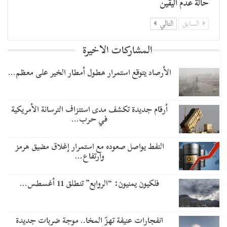
حالة عدم اليقين
السابق
التالي
المشاركات الاخيرة
الأرصاد يتوقع استمرار هطول أمطار الخير على معظم…
أرقام جديدة تكشف مدى استنزاف الترسانة الأمريكية
في حرب…
النفط يواصل صعوده مع استمرار إغلاق مضيق هرمز
وارتفاع…
فلكيون يمنيون: “الروابع” تنطلق 11 أغسطس…
انفجارات عنيفة تهزّ المخا.. موجة ضربات جديدة