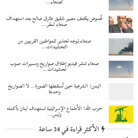
لصنعاء…
غُموض يكتنف مصير شقيق طارق صالح بعد استهداف
صنعاء لمقر…
صنعاء توجه تحذير للمواطنين القريبين من
التحشيدات…
صنعاء تنشر فيديو إطلاق صواريخ ومسيرات صوب
تحشيدات…
اليمن: الشرعية حين تُسقطها الصورة… لا الصواريخ
وحدها
حزب الله: الأطماع الإسرائيلية تستهدف لبنان بأكمله
وليس…
الأكثر قراءة في 24 ساعة