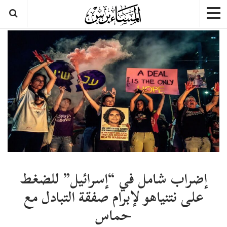
إضراب شامل في “إسرائيل” للضغط
على نتنياهو لإبرام صفقة التبادل مع
حماس