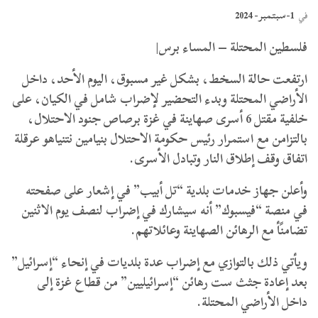
1-سبتمبر- 2024
في
فلسطين المحتلة – المساء برس|
ارتفعت حالة السخط، بشكل غير مسبوق، اليوم الأحد، داخل
الأراضي المحتلة وبدء التحضير لإضراب شامل في الكيان، على
خلفية مقتل 6 أسرى صهاينة في غزة برصاص جنود الاحتلال،
بالتزامن مع استمرار رئيس حكومة الاحتلال بنيامين نتنياهو عرقلة
اتفاق وقف إطلاق النار وتبادل الأسرى.
وأعلن جهاز خدمات بلدية “تل أبيب” في إشعار على صفحته
في منصة “فيسبوك” أنه سيشارك في إضراب لنصف يوم الاثنين
تضامنًأ مع الرهائن الصهاينة وعائلاتهم.
ويأتي ذلك بالتوازي مع إضراب عدة بلديات في إنحاء “إسرائيل”
بعد إعادة جثث ست رهائن “إسرائيليين” من قطاع غزة إلى
داخل الأراضي المحتلة.