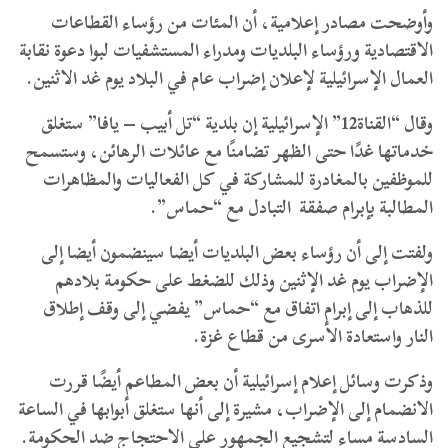
وأوضحت مصادر إعلامية، أن المئات من رؤساء القطاعات
الاقتصادية ورؤساء البلديات ومدراء المستشفيات لبوا دعوة نقابة
العمال الإسرائيلية لإعلان إضراب عام في البلاد يوم غد الاثنين.
وقال “القناة12” الإسرائيلية إن بلدية “تل أبيب – يافا” ستغلق
خدماتها غدًا حتى الظهر تضامنًا مع عائلات الرهائن، وستسمح
للموظفين بالمغادرة للمشاركة في كل الفعاليات والمظاهرات
المطالبة بإبرام صفقة التبادل مع “حماس”.
ولفتت إلى أن رؤساء بعض البلديات أيضا سينضمون أيضا إلى
الإضراب يوم غد الإثنين وذلك للضغط على حكومة بلادهم
للذهاب إلى إبرام اتفاق مع “حماس” يفضي إلى وقف إطلاق
النار واستعادة الأسرى من قطاع غزة.
وذكرت وسائل إعلام إسرائيلية أن بعض المطاعم أيضًا قررت
الانضمام إلى الإضراب، مشيرة إلى أنها ستغلق أبوابها في الساعة
السادسة مساء لتشجيع الجمهور على الاحتجاج ضد الحكومة.