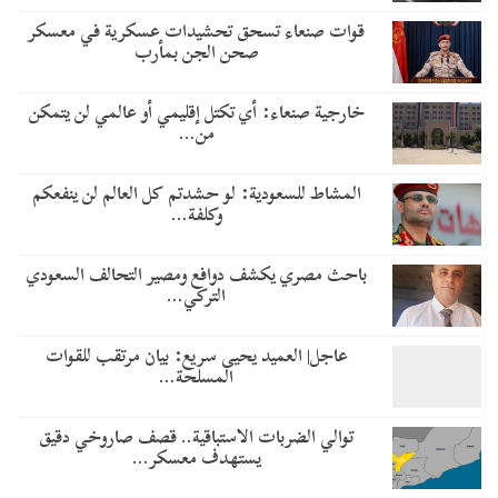
قوات صنعاء تسحق تحشيدات عسكرية في معسكر
صحن الجن بمأرب
خارجية صنعاء: أي تكتل إقليمي أو عالمي لن يتمكن
من…
المشاط للسعودية: لو حشدتم كل العالم لن ينفعكم
وكلفة…
باحث مصري يكشف دوافع ومصير التحالف السعودي
التركي…
عاجل| العميد يحيى سريع: بيان مرتقب للقوات
المسلحة…
توالي الضربات الاستباقية.. قصف صاروخي دقيق
يستهدف معسكر…