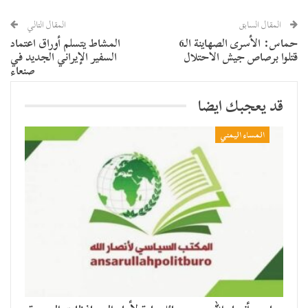
المقال السابق
المقال التالي
حماس: الأسرى الصهاينة الـ6
المشاط يتسلم أوراق اعتماد
قتلوا برصاص جيش الاحتلال
السفير الإيراني الجديد في
صنعاء
قد يعجبك ايضا
المساء اليمني