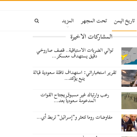
تاريخ اليمن
تحت المجهر
المزيد
المشاركات الاخيرة
توالي الضربات الاستباقية.. قصف صاروخي
دقيق يستهدف معسكر…
تقرير استخباراتي: استهداف ناقلة سعودية قبالة
ينبع يؤكد…
رعب وارتباك غير مسبوق يجتاح القوات
المدعومة سعودياً بعد…
مفاوضات روما تتعثر و”إسرائيل” تربط أي…