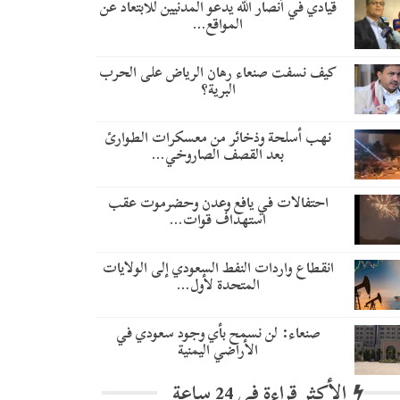
قيادي في أنصار الله يدعو المدنيين للابتعاد عن
المواقع…
كيف نسفت صنعاء رهان الرياض على الحرب
البرية؟
نهب أسلحة وذخائر من معسكرات الطوارئ
بعد القصف الصاروخي…
احتفالات في يافع وعدن وحضرموت عقب
استهداف قوات…
انقطاع واردات النفط السعودي إلى الولايات
المتحدة لأول…
صنعاء: لن نسمح بأي وجود سعودي في
الأراضي اليمنية
الأكثر قراءة في 24 ساعة