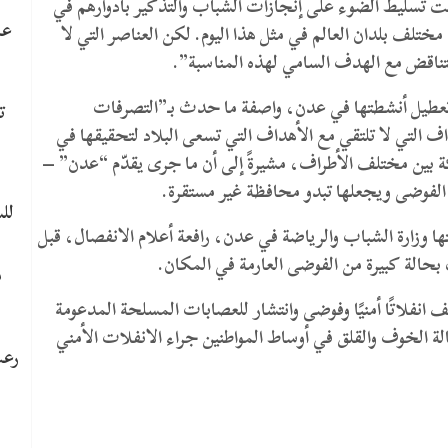
نت تسليط الضوء على إنجازات الشباب والتذكير بأدوارهم في
عا
تلف بلدان العالم في مثل هذا اليوم. لكن العناصر التي لا
تناقض مع الهدف السامي لهذه المناسبة”.
 تعطيل أنشطتها في عدن، واصفة ما حدث بـ”التصرفات
ت
اف التي لا تلتقي مع الأهداف التي تسعى البلاد لتحقيقها في
اكة بين مختلف الأطراف، مشيرةً إلى أن ما جرى يقدّم “عدن” –
 الفوضى ويجعلها تبدو محافظة غير مستقرة.
لل
ها وزارة الشباب والرياضة في عدن، رافعة أعلام الانفصال، قبل
 بحالة كبيرة من الفوضى العارمة في المكان.
م
نفلاتًا أمنيًا وفوضى وانتشار للعصابات المسلحة المدعومة
الخوف والقلق في أوساط المواطنين جراء الانفلات الأمني
رعب