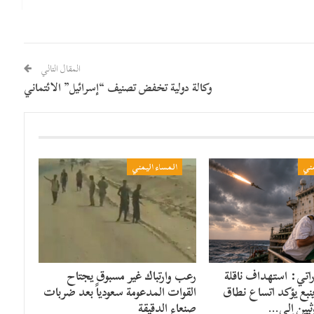
المقال التالي
وكالة دولية تخفض تصنيف “إسرائيل” الائتماني
مني
المساء اليمني
راتي: استهداف ناقلة
رعب وارتباك غير مسبوق يجتاح
ينبع يؤكد اتساع نطاق
القوات المدعومة سعودياً بعد ضربات
ثيين إلى…
صنعاء الدقيقة