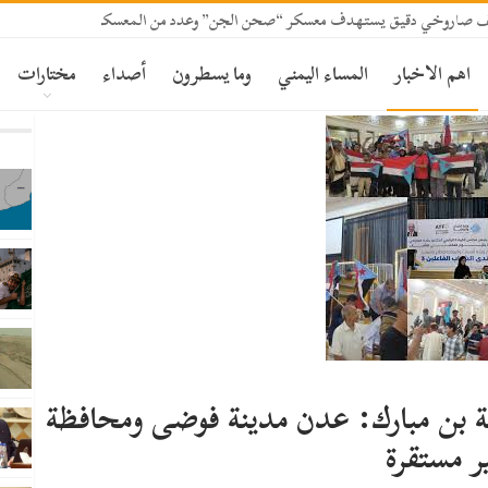
قصف صاروخي دقيق يستهدف معسكر “صحن الجن” وعدد من المعسكرات بمأرب
اهم الاخبار
المساء اليمني
وما يسطرون
أصداء
مختارات
ة بن مبارك: عدن مدينة فوضى ومحافظة
ر مستقرة