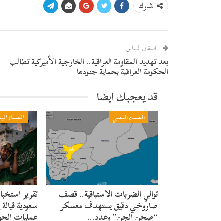
شارك
المقال السابق
بعد تهديد المقاومة العراقية.. الخارجية الأميركية تطالب
الحكومة العراقية بحماية جنودها
قد يعجبك ايضا
المساء اليمني
المساء الي
توالي الضربات الاستباقية.. قصف
تقرير استخبا
صاروخي دقيق يستهدف معسكر
سعودية قبالة 
“صحن الجن” وعدد…
عمليات الحو