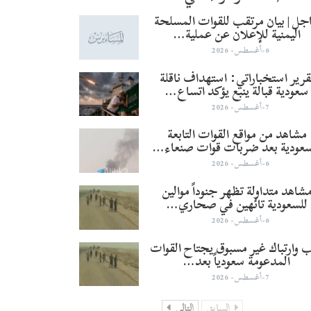
جل | بيان مرتقب للقوات المسلحة
اليمنية للإعلان عن عملية…
6-أغسطس- 2026
قرير استخباراتي: استهداف ناقلة
سعودية قبالة ينبع يؤكد اتساع…
7-أغسطس- 2026
مشاهد من مواقع القوات التابعة
سعودية بعد ضربات قوات صنعاء…
6-أغسطس- 2026
شاهد متداولة تظهر جنوداً موالين
للسعودية تائهين في صحاري…
6-أغسطس- 2026
 وارتباك غير مسبوق يجتاح القوات
المدعومة سعودياً بعد…
7-أغسطس- 2026
السابق
التالي