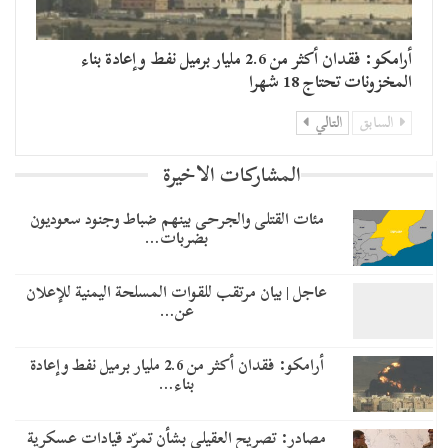
أرامكو: فقدان أكثر من 2.6 مليار برميل نفط وإعادة بناء
المخزونات تحتاج 18 شهرا
السابق
التالي
المشاركات الاخيرة
مئات القتلى والجرحى بينهم ضباط وجنود سعوديون
بضربات…
عاجل | بيان مرتقب للقوات المسلحة اليمنية للإعلان
عن…
أرامكو: فقدان أكثر من 2.6 مليار برميل نفط وإعادة
بناء…
مصادر: تصريح العقيلي بشأن تمرّد قيادات عسكرية