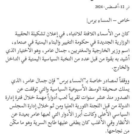
12-أغسطس- 2024
في
خاص – المساء برس|
كان من الأسماء اللافتة للانتباه، في إعلان تشكيلة الحقيبة
الوزارية الجديدة في حكومة التغيير والبناء اليمنية في صنعاء،
اسم وزير الخارجية والمغتربين، جمال عامر، وهو الاختيار الذي
أشيد به بقوة من قبل عدد من النخبة السياسية اليمنية في الداخل
والخارج.
ووقفاً لمصادر خاصة بـ”المساء برس” فإن جمال عامر، الذي
يملك صحيفة الوسط الأسبوعية السياسية والتي توقفت عن
الصدور منذ عشر سنوات تقريباً لعب أدواراً مهمة خلال فترة إدارة
الدولة من قبل اللجنة الثورية العليا ومن ثم خلال إدارة المجلس
السياسي الأعلى وكانت أبرز الأدوار التي لعبها عامر بعيدة عن
الأنظار وفي الأغلب كان يطغى عليها طابع السرية وهو ما مكّن
من نجاحها.