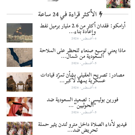
الأكثر قراءة في 24 ساعة
أرامكو: فقدان أكثر من 2.6 مليار برميل نفط
وإعادة بناء…
6-أغسطس- 2026
ماذا يعني توسيع صنعاء للحظر على الملاحة
السعودية من شمال…
5-أغسطس- 2026
مصادر: تصريح العقيلي بشأن تمرّد قيادات
عسكرية يمهد لأكبر…
6-أغسطس- 2026
​فورين بوليسي: تصعيد السعودية ضد
“الحوثيين”…
5-أغسطس- 2026
فيديو لأداء الصلاة داخل مترو لندن يثير حملة
تحريض ضد…