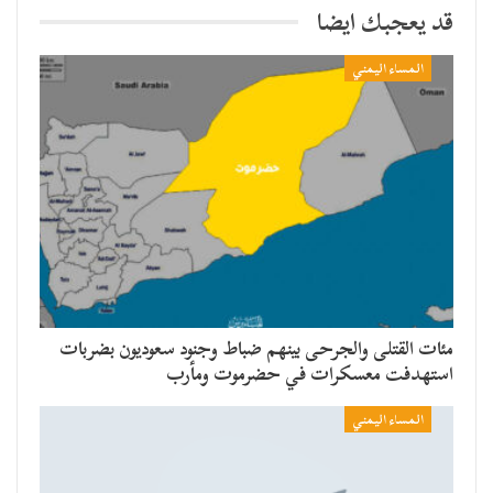
قد يعجبك ايضا
المساء اليمني
مئات القتلى والجرحى بينهم ضباط وجنود سعوديون بضربات
استهدفت معسكرات في حضرموت ومأرب
المساء اليمني