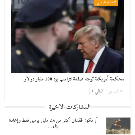
المساء اليمني
محكمة أمريكية توجه صفعة لترامب برد 100 مليار دولار
السابق
التالي
المشاركات الاخيرة
أرامكو: فقدان أكثر من 2.6 مليار برميل نفط وإعادة
بناء…