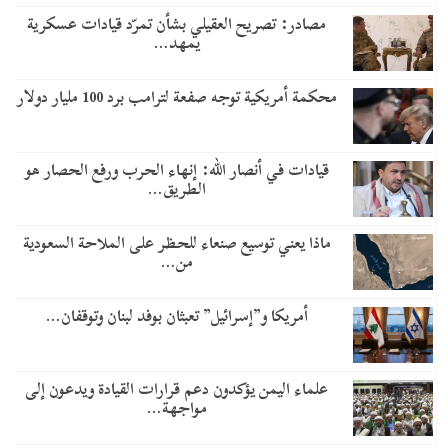
مصادر: تصريح العقيلي بشأن تمرّد قيادات عسكرية
يمهد…
محكمة أمريكية توجه صفعة لترامب برد 100 مليار دولار
قيادات في أنصار الله: إنهاء الحرب ورفع الحصار هو
الطريق…
ماذا يعني توسيع صنعاء للحظر على الملاحة السعودية
من…
أمريكا و”إسرائيل” تعبثان بوفد لبنان وتوقفان…
علماء اليمن يؤكدون دعم قرارات القيادة ويدعون إلى
مواجهة…