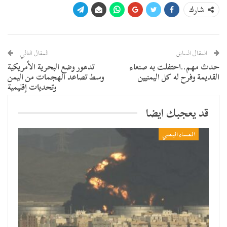
شارك
المقال السابق
المقال التالي
حدث مهم..احتفلت به صنعاء
تدهور وضع البحرية الأمريكية
القديمة وفرح له كل اليمنيين
وسط تصاعد الهجمات من اليمن
وتحديات إقليمية
قد يعجبك ايضا
المساء اليمني