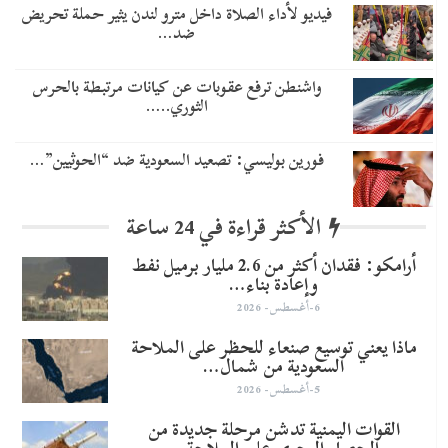
فيديو لأداء الصلاة داخل مترو لندن يثير حملة تحريض
ضد…
واشنطن ترفع عقوبات عن كيانات مرتبطة بالحرس
الثوري..…
​فورين بوليسي: تصعيد السعودية ضد “الحوثيين”…
الأكثر قراءة في 24 ساعة
أرامكو: فقدان أكثر من 2.6 مليار برميل نفط
وإعادة بناء…
6-أغسطس- 2026
ماذا يعني توسيع صنعاء للحظر على الملاحة
السعودية من شمال…
5-أغسطس- 2026
القوات اليمنية تدشن مرحلة جديدة من