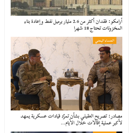
أرامكو: فقدان أكثر من 2.6 مليار برميل نفط وإعادة بناء
المخزونات تحتاج 18 شهرا
المساء اليمني
مصادر: تصريح العقيلي بشأن تمرّد قيادات عسكرية يمهد
لأكبر عملية إقالات خلال الأيام…