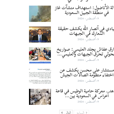
لة الأناضول: استهداف منشآت غاز
في منطقة الجبيل السعودية
9-أغسطس- 2026
يادي في أنصار الله يكشف حقيقة
المعارك في الجبهات
9-أغسطس- 2026
رق عفاش يجلد العليمي: صواريخ
حوثي تحرق الجبهات والعليمي…
9-أغسطس- 2026
ستشار علي محسن يكشف عن
اختفاء منظومة اتصالات الجيش
9-أغسطس- 2026
د.. معركة حامية الوطيس في قاعة
أعراس في السعودية بين…
9-أغسطس- 2026
السابق
التالي