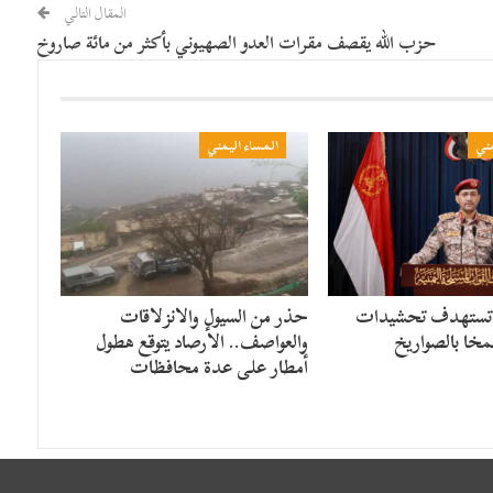
المقال التالي
حزب الله يقصف مقرات العدو الصهيوني بأكثر من مائة صاروخ
مني
المساء اليمني
 تستهدف تحشيدات
حذر من السيول والانزلاقات
مخا بالصواريخ
والعواصف.. الأرصاد يتوقع هطول
أمطار على عدة محافظات