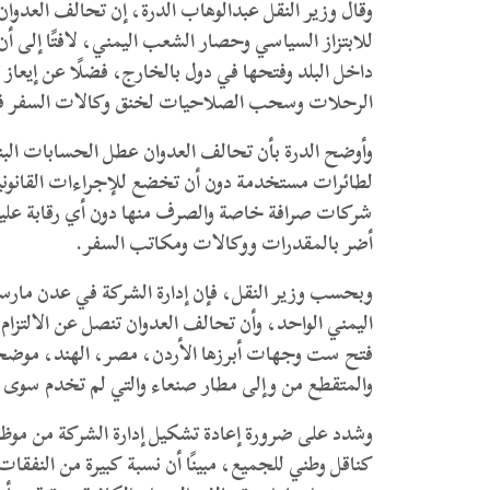
وقال وزير النقل عبدالوهاب الدرة، إن تحالف العدوا
للابتزاز السياسي وحصار الشعب اليمني، لافتًا إلى أ
داخل البلد وفتحها في دول بالخارج، فضلًا عن إيعاز
الرحلات وسحب الصلاحيات لخنق وكالات السفر ف
وأوضح الدرة بأن تحالف العدوان عطل الحسابات البن
لطائرات مستخدمة دون أن تخضع للإجراءات القانوني
شركات صرافة خاصة والصرف منها دون أي رقابة عليها
أضر بالمقدرات ووكالات ومكاتب السفر.
وبحسب وزير النقل، فإن إدارة الشركة في عدن مارست 
اليمني الواحد، وأن تحالف العدوان تنصل عن الالتزام ب
فتح ست وجهات أبرزها الأردن، مصر، الهند، موضحًا 
والمتقطع من وإلى مطار صنعاء والتي لم تخدم سوى 3% من احتياج السفر.
وشدد على ضرورة إعادة تشكيل إدارة الشركة من موظفيه
كناقل وطني للجميع، مبينًا أن نسبة كبيرة من النفقات