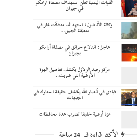
القوات اليمنية تعلن استهداف مصفاة أرامكو
في جيزان
وكالة الأناضول: استهداف منشآت غاز في
منطقة الجبيل…
عاجل: اندلاع حرائق في مصفاة أرامكو
بجيزان
مركز رصد الزلازل يكشف تفاصيل الهزة
الأرضية التي ضربت…
قيادي في أنصار الله يكشف حقيقة المعارك في
الجبهات
هزة أرضية خفيفة تضرب عدة محافظات
الأكثر قراءة في 24 ساعة