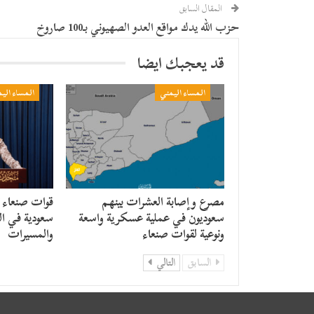
المقال السابق
حزب الله يدك مواقع العدو الصهيوني بـ100 صاروخ
قد يعجبك ايضا
المساء اليمني
المساء الي
مصرع وإصابة العشرات بينهم
قوات صنعاء
سعوديون في عملية عسكرية واسعة
سعودية في ال
ونوعية لقوات صنعاء
والمسيرات
السابق
التالي