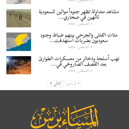
مشاهد متداولة تظهر جنوداً موالين للسعودية
تائهين في صحاري…
6-أغسطس- 2026
مئات القتلى والجرحى بينهم ضباط وجنود
سعوديون بضربات استهدفت…
6-أغسطس- 2026
نهب أسلحة وذخائر من معسكرات الطوارئ
بعد القصف الصاروخي في…
6-أغسطس- 2026
السابق
التالي