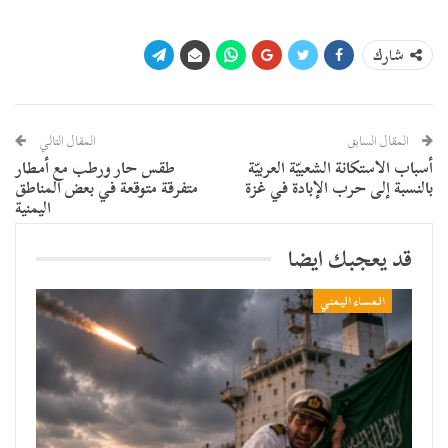
شارك
المقال السابق
المقال التالي
أسباب الاستكانة الشعبيّة العربيّة
طقس حار ورطب مع أمطار
بالنسبة إلى حرب الإبادة في غزة
متفرقة متوقعة في بعض المناطق
اليمنية
قد يعجبك ايضا
المساء اليمني