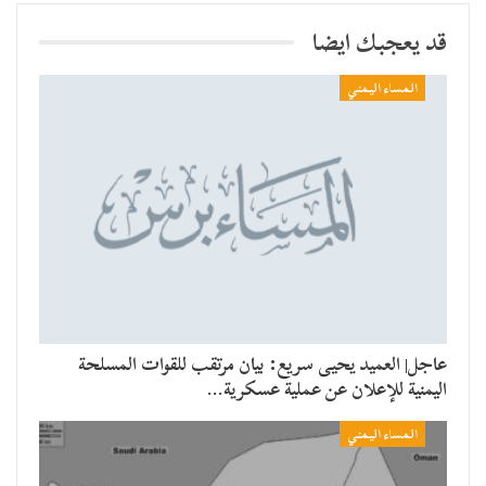
قد يعجبك ايضا
المساء اليمني
عاجل| العميد يحيى سريع: بيان مرتقب للقوات المسلحة
اليمنية للإعلان عن عملية عسكرية…
المساء اليمني