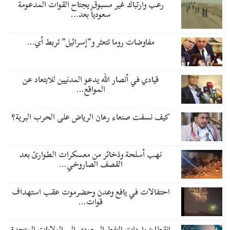
رعب وارتباك غير مسبوق يجتاح القوات المدعومة
سعودياً بعد…
مفاوضات روما تتعثر و”إسرائيل” تربط أي…
قيادي في أنصار الله يدعو المدنيين للابتعاد عن
المواقع…
كيف نسفت صنعاء رهان الرياض على الحرب البرية؟
نهب أسلحة وذخائر من معسكرات الطوارئ بعد
القصف الصاروخي…
احتفالات في يافع وعدن وحضرموت عقب استهداف
قوات…
انقطاع واردات النفط السعودي إلى الولايات المتحدة