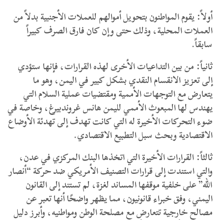
أولاً: يقوم المواطنون بتحويل أموالهم للعملات الأجنبية بدلاً من
العملات المحلية، وذلك حتى وإن كان فارق الصرف كبيراً
سابقاً.
ثانياً: من بين التداعيات الأخرى لهذه القرارات، فإنها ستؤدي
إلى تعزيز الانقسام النقدي بشكل كبير في اليمن، وهو ما
يتعارض مع التوجهات الأممية ومقتضيات عملية السلام التي
يهندس لها المبعوث الأممي لليمن هانس غروندبيرغ، وخاصة في
ضوء التحركات الأخيرة له التي كانت تهدف إلى تهدئة الأوضاع
الاقتصادية وبحث سبل التطبيع الاقتصادي.
ثالثاً: القرارات الأخيرة التي اتخذها البنك المركزي في عدن،
والتي استندت إلى قرارات التصنيف الأمريكي ضد حركة “أنصار
الله” على خلفية موقفها المساند لغزة، لم تستند إلى القانون
اليمني، وفق خبراء قانونيون، مما يظهر واضحًا أنها تعبر عن
مصالح خارجية تتعارض مع مصلحة الوطن ومواطنيه، وأبرز دليل