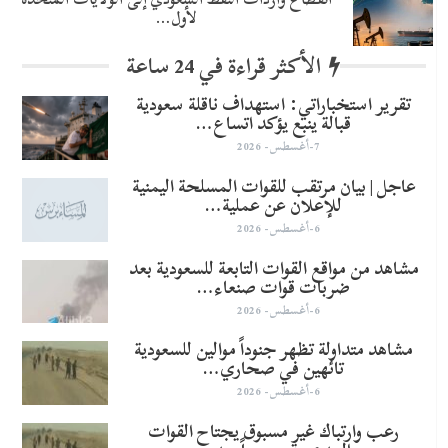
لأول…
الأكثر قراءة في 24 ساعة
تقرير استخباراتي: استهداف ناقلة سعودية
قبالة ينبع يؤكد اتساع…
7-أغسطس- 2026
عاجل | بيان مرتقب للقوات المسلحة اليمنية
للإعلان عن عملية…
6-أغسطس- 2026
مشاهد من مواقع القوات التابعة للسعودية بعد
ضربات قوات صنعاء…
6-أغسطس- 2026
مشاهد متداولة تظهر جنوداً موالين للسعودية
تائهين في صحاري…
6-أغسطس- 2026
رعب وارتباك غير مسبوق يجتاح القوات