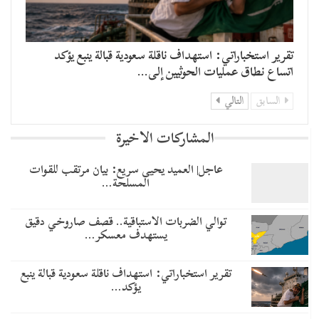
تقرير استخباراتي: استهداف ناقلة سعودية قبالة ينبع يؤكد
اتساع نطاق عمليات الحوثيين إلى…
السابق
التالي
المشاركات الاخيرة
عاجل| العميد يحيى سريع: بيان مرتقب للقوات
المسلحة…
توالي الضربات الاستباقية.. قصف صاروخي دقيق
يستهدف معسكر…
تقرير استخباراتي: استهداف ناقلة سعودية قبالة ينبع
يؤكد…