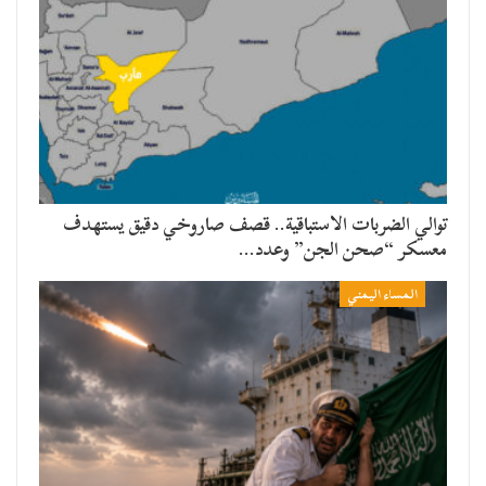
توالي الضربات الاستباقية.. قصف صاروخي دقيق يستهدف
معسكر “صحن الجن” وعدد…
المساء اليمني