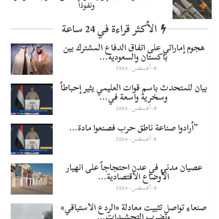
ونفوذاً
الأكثر قراءة في 24 ساعة
هجوم إماراتي على اتفاق الدفاع المشترك بين
باكستان والسعودية…
8-أغسطس- 2026
بيان للمتحدث باسم قوات العليمي يثير إحباطاً
وسخرية واسعة في…
8-أغسطس- 2026
​”أرادوا صناعة ناطق حرب فصنعوا مادة…
8-أغسطس- 2026
عصيان مدني في عدن احتجاجاً على انهيار
الأوضاع الاقتصادية…
8-أغسطس- 2026
صنعاء تواصل تثبيت معادلة «الردع الاستباقي»
وتضرب التحشيدات…