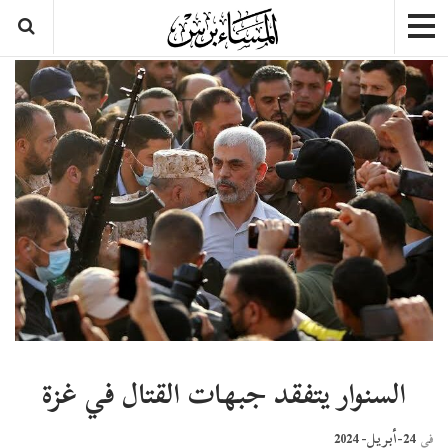
السنوار يتفقد جبهات القتال في غزة
24-أبريل- 2024
في