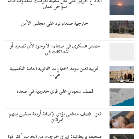
اندلاع حريق على متن سفينة تعرضت لمقذوف قبالة
سواحل عمان
خارجية صنعاء ترد على مجلس الأمن
مصدر عسكري في صنعاء: لا وجود لأي تصعيد أو
اشتباكات في…
التربية تعلن موعد اختبارات الثانوية العامة التكميلية
في…
قصف سعودي على قرى حدودية في صعدة
تعز.. قصف مدفعي يؤدي لإصابة أربعة مدنيين بينهم
امرأتان…
صحيفة بريطانية: إيران خرجت من الحرب أكثر قوة