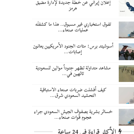
إعلان إيراني عن خطة جديدة لإدارة مضيق
هرمز
تفوق استخباري غير مسبوق.. هذا ما كشفتْه
عمليات صنعاء…
أسوشيتد برس: مئات الجنود الأمريكيين يعانون
إصابات…
مشاهد متداولة تظهر جنوداً موالين للسعودية
تائهين في…
​كيف أفشلت ضربات صنعاء الاستباقية
التحشيد السعودي شرق…
خسائر بشرية بصفوف الجيش السعودي جراء
هجوم قوات صنعاء…
الأكثر قراءة في 24 ساعة