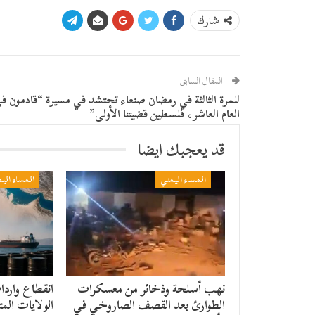
شارك
المقال السابق
للمرة الثالثة في رمضان صنعاء تحتشد في مسيرة “قادمون ف
العام العاشر، فلسطين قضيتنا الأولى”
قد يعجبك ايضا
المساء اليمني
المساء الي
نهب أسلحة وذخائر من معسكرات
انقطاع واردا
الطوارئ بعد القصف الصاروخي في
الولايات المتح