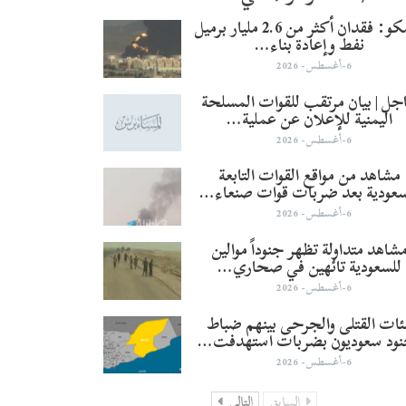
أرامكو: فقدان أكثر من 2.6 مليار برميل
نفط وإعادة بناء…
6-أغسطس- 2026
جل | بيان مرتقب للقوات المسلحة
اليمنية للإعلان عن عملية…
6-أغسطس- 2026
مشاهد من مواقع القوات التابعة
سعودية بعد ضربات قوات صنعاء…
6-أغسطس- 2026
شاهد متداولة تظهر جنوداً موالين
للسعودية تائهين في صحاري…
6-أغسطس- 2026
ئات القتلى والجرحى بينهم ضباط
نود سعوديون بضربات استهدفت…
6-أغسطس- 2026
السابق
التالي