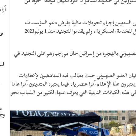
مسؤولين في حكومة نتنياهو بـ”فترة تكيف مؤقتة” خوفا من
على المعنيين إجراء تحويلات مالية بغرض دعم المؤسسات
التوراتية للطلاب الذين لم يحصلوا على إعفاء أو تأجيل للخدمة العسكرية، ولم يقدموا للتجنيد منذ 1 يوليو2023
عا
هيوني بالهجرة من إسرائيل حال تم إجبارهم على التجنيد في
لل
 كيان العدو الصهيوني حيث يطالب فيه المناهضون لإعفاءات
م
برون هذا الإعفاء أمرا عنصريا، فيما يعتبره المتدينون أمرا هاما
 هذه الكيانات الدينية التي يعزف عنها الكثير من الشباب نحو
م
وج