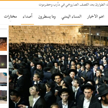
 الطوارئ بعد القصف الصاروخي في مأرب وحضرموت
اهم الاخبار
المساء اليمني
وما يسطرون
أصداء
مختارات