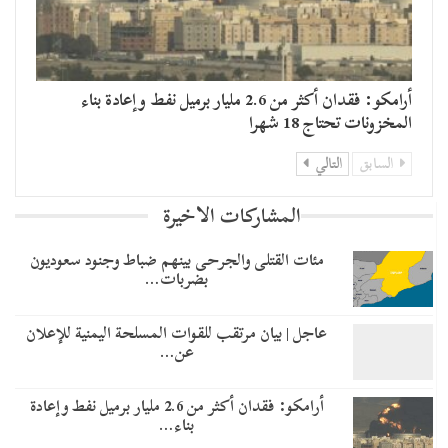
أرامكو: فقدان أكثر من 2.6 مليار برميل نفط وإعادة بناء
المخزونات تحتاج 18 شهرا
السابق
التالي
المشاركات الاخيرة
مئات القتلى والجرحى بينهم ضباط وجنود سعوديون
بضربات…
عاجل | بيان مرتقب للقوات المسلحة اليمنية للإعلان
عن…
أرامكو: فقدان أكثر من 2.6 مليار برميل نفط وإعادة
بناء…