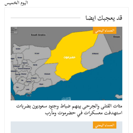
اليوم الخميس
قد يعجبك ايضا
المساء اليمني
مئات القتلى والجرحى بينهم ضباط وجنود سعوديون بضربات
استهدفت معسكرات في حضرموت ومأرب
المساء اليمني