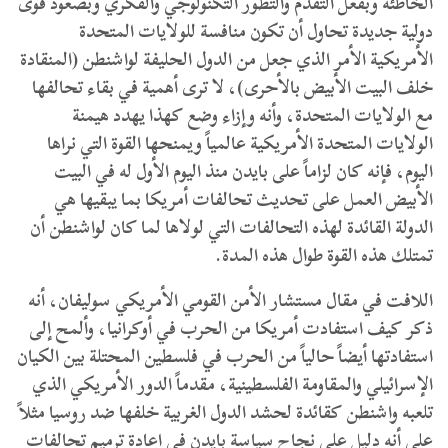
الخاطئة وبفعل التقدم والتطور التكنولوجي والفكري وبصعود قوى
دولية جديدة تحاول أن تكون منافسة للولايات المتحدة
الأمريكية الأمر الذي جعل من الدول الحليفة لواشنطن (المنقادة
خلف البيت الأبيض بالأحرى)، لا ترى أهمية في بقاء تحالفها
مع الولايات المتحدة، وأنه وإزاء وضع كهذا يهدد هيمنة
الولايات المتحدة الأمريكية عالمياً ويمنحها القوة التي نراها
اليوم، فإنه كان لزاماً على بايدن منذ اليوم الأول له في البيت
الأبيض العمل على تحديث تحالفات أمريكا بما يبقيها هي
الدولة القائدة لهذه التحالفات التي لولاها لما كان لواشنطن أن
تمتلك هذه القوة طوال هذه المدة.
اللافت في مقال مستشار الأمن القومي الأمريكي سوليفان، أنه
ذكر كيف استفادت أمريكا من الحرب في أوكرانيا، وألمح إلى
استفادتها أيضاً حالياً من الحرب في فلسطين المحتلة بين الكيان
الإسرائيلي والمقاومة الفلسطينية، مقدماً الدور الأمريكي الذي
تلعبه واشنطن كقائدة لحشد الدول الغربية خلفها ضد روسيا مثلاً
على أنه دليل على نجاح سياسة بايدن في إعادة ترميم تحالفات