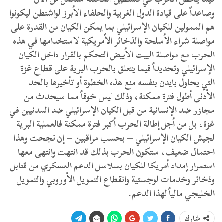
وصاعداً على قيادة الدول الغربية والحلفاء الأبرز لواشنطن ليكونوا
هم الممولين للكيان الإسرائيلي بما يمكن الكيان من القدرة على
مواصلة شراء الأسلحة والذخائر الأمريكية لاستخدامها في هذه
الحرب مع مواصلة البيت الأبيض التحكم بالقرار داخل الكيان
الإسرائيلي وتحديداً فيما يتعلق بالحرب البرية على قطاع غزة
التي يحاول بايدن بنفسه منع هذه الخطوة أو تأخيرها بالحد
الأدنى أطول فترة ممكنة، وذلك ليس خوفاً مما سيحدث من
مجازر ضد الإنسانية من قبل الكيان الإسرائيلي ضد المدنيين في
غزة، بل من أجل إطالة الحرب أكبر فترة ممكنة فالعملية البرية
لجيش الكيان الإسرائيلي – بحسب مراقبين – إن نجحت وهذا
احتمال ضعيف، ستكون الحرب بذلك قد انتهت وانتهى معها
استمرار إمداد أمريكا للكيان بسلاسل الدعم العسكري من قنابل
وذخائر وخدمات لوجستية وانقطاع التمويل الأوروبي والتمويل
الخليجي مالياً لهذا الدعم.
شارك