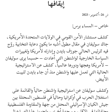
إيقافها
26-أكتوبر- 2023
في
خاص – المساء برس|
كشف مستشار الأمن القومي في الولايات المتحدة الأمريكية،
جاك سوليفان في مقال مطول أشبه ما يكون دعاية انتخابية روّج
فيه للرئيس الحالي جوزف بايدن وإدارته لأمريكا وتغييرات
السياسة الخارجية لواشنطن التي أعادت – حسبما يرى سوليفان
– لأمريكا وهجها ودورها عالمياً، كشف عن الاستراتيجية
الحالية التي تعمل عليها واشنطن منذ أن جاء بايدن للبيت
الأبيض.
وكشف سوليفان عن استراتيجية واشنطن حالياً والقائمة على
استغلال الحرب في أوكرانيا وحالياً في فلسطين المحتلة بين
جيش الكيان الإسرائيلي المحتل من جهة والمقاومة الفلسطينية
وحلفائها في الإقليم من جهة أخرى، وتحويل هذا الصراع إلى