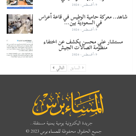
9-أغسطس- 2026
شاهد.. معركة حامية الوطيس في قاعة أعراس
في السعودية بين…
9-أغسطس- 2026
مستشار علي محسن يكشف عن اختفاء
منظومة اتصالات الجيش
9-أغسطس- 2026
السابق
التالي
جريدة اليكترونية يومية يمنية مستقلة..
جميع الحقوق محفوظة
للمساء برس
2023 ©