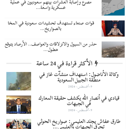
مصرع وإصابة العشرات بينهم سعوديون في عملية
عسكرية واسعة…
قوات صنعاء تستهدف تحشيدات سعودية في المخا
بالصواريخ…
حذر من السيول والانزلاقات والعواصف.. الأرصاد يتوقع
هطول…
الأكثر قراءة في 24 ساعة
وكالة الأناضول: استهداف منشآت غاز في
منطقة الجبيل السعودية
9-أغسطس- 2026
قيادي في أنصار الله يكشف حقيقة المعارك
في الجبهات
9-أغسطس- 2026
طارق عفاش يجلد العليمي: صواريخ الحوثي
تحرق الجبهات والعليمي…