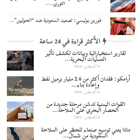
الثوري..…
​فورين بوليسي: تصعيد السعودية ضد “الحوثيين”…
الأكثر قراءة في 24 ساعة
تقارير استخباراتية وبيانات تكشف تأثير
العمليات البحرية…
5-أغسطس- 2026
أرامكو: فقدان أكثر من 2.6 مليار برميل نفط
وإعادة بناء…
6-أغسطس- 2026
القوات اليمنية تدشن مرحلة جديدة من
الحصار البحري على الملاحة…
5-أغسطس- 2026
ماذا يعني توسيع صنعاء للحظر على الملاحة
السعودية من شمال…