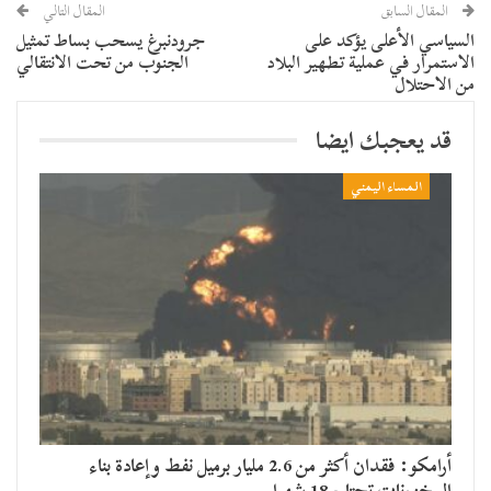
المقال السابق
المقال التالي
السياسي الأعلى يؤكد على
جرودنبرغ يسحب بساط تمثيل
الاستمرار في عملية تطهير البلاد
الجنوب من تحت الانتقالي
من الاحتلال
قد يعجبك ايضا
المساء اليمني
أرامكو: فقدان أكثر من 2.6 مليار برميل نفط وإعادة بناء
المخزونات تحتاج 18 شهرا