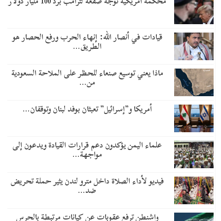
محكمة أمريكية توجه صفعة لترامب برد 100 مليار دولار
قيادات في أنصار الله: إنهاء الحرب ورفع الحصار هو
الطريق…
ماذا يعني توسيع صنعاء للحظر على الملاحة السعودية
من…
أمريكا و”إسرائيل” تعبثان بوفد لبنان وتوقفان…
علماء اليمن يؤكدون دعم قرارات القيادة ويدعون إلى
مواجهة…
فيديو لأداء الصلاة داخل مترو لندن يثير حملة تحريض
ضد…
واشنطن ترفع عقوبات عن كيانات مرتبطة بالحرس