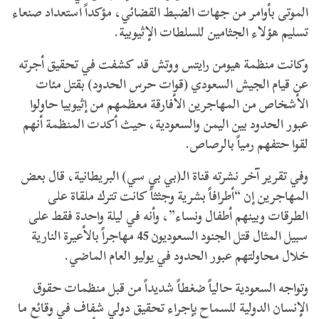
الموتى بأوامر من جهات الضبط القضائي، مؤكداً استعداد صنعاء
تسليم هؤلاء الجثامين للسلطات الإثيوبية.
وكانت منظمة هيومن رايتس ووتش قد كشفت في تحقيق أجرته
عن قيام الجيش السعودي (قوات حرس الحدود) بقتل مئات
الأشخاص من المهاجرين الأفارقة معظمهم من إثيوبيا حاولوا
عبور الحدود بين اليمن والسعودية، حيث أكدت المنظمة أنهم
لقوا حتفهم رمياً بالرصاص.
وفي تقرير آخر نشرته قناة الـ(بي بي سي) البريطانية، قال بعض
المهاجرين إن “أطرافاً بشرية وجثثاً كانت تترك ملقاة على
الطرقات وبينهم أطفال ونساء”، وأنه في ليلة واحدة فقط على
سبيل المثال قتل الجنود السعوديون 45 مهاجراً بالأعيرة النارية
خلال محاولتهم عبور الحدود في يوليو العام الماضي.
وتواجه السعودية حالياً ضغطاً شديداً من قبل منظمات حقوق
الإنسان الدولية للسماح بإجراء تحقيق دولي شفاف في وقائع ما