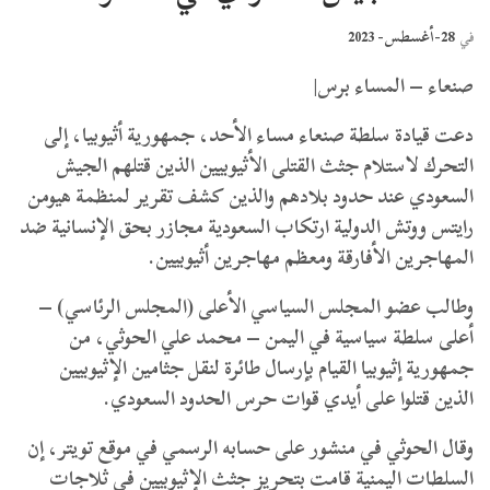
28-أغسطس- 2023
في
صنعاء – المساء برس|
دعت قيادة سلطة صنعاء مساء الأحد، جمهورية أثيوبيا، إلى
التحرك لاستلام جثث القتلى الأثيوبيين الذين قتلهم الجيش
السعودي عند حدود بلادهم والذين كشف تقرير لمنظمة هيومن
رايتس ووتش الدولية ارتكاب السعودية مجازر بحق الإنسانية ضد
المهاجرين الأفارقة ومعظم مهاجرين أثيوبيين.
وطالب عضو المجلس السياسي الأعلى (المجلس الرئاسي) –
أعلى سلطة سياسية في اليمن – محمد علي الحوثي، من
جمهورية إثيوبيا القيام بإرسال طائرة لنقل جثامين الإثيوبيين
الذين قتلوا على أيدي قوات حرس الحدود السعودي.
وقال الحوثي في منشور على حسابه الرسمي في موقع تويتر، إن
السلطات اليمنية قامت بتحريز جثث الإثيوبيين في ثلاجات