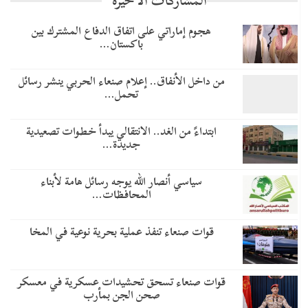
المشاركات الاخيرة
هجوم إماراتي على اتفاق الدفاع المشترك بين
باكستان…
من داخل الأنفاق.. إعلام صنعاء الحربي ينشر رسائل
تحمل…
​ابتداءً من الغد.. الانتقالي يبدأ خطوات تصعيدية
جديدة…
سياسي أنصار الله يوجه رسائل هامة لأبناء
المحافظات…
قوات صنعاء تنفذ عملية بحرية نوعية في المخا
قوات صنعاء تسحق تحشيدات عسكرية في معسكر
صحن الجن بمأرب