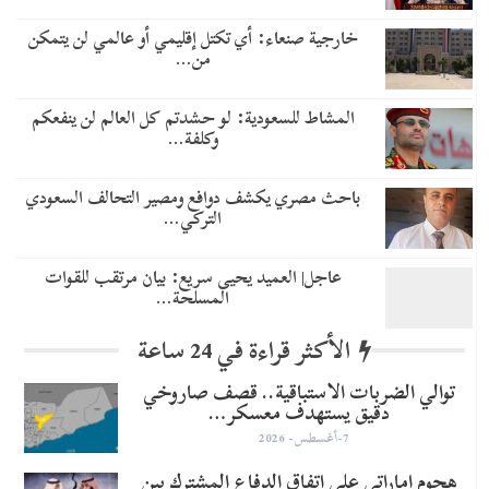
خارجية صنعاء: أي تكتل إقليمي أو عالمي لن يتمكن
من…
المشاط للسعودية: لو حشدتم كل العالم لن ينفعكم
وكلفة…
باحث مصري يكشف دوافع ومصير التحالف السعودي
التركي…
عاجل| العميد يحيى سريع: بيان مرتقب للقوات
المسلحة…
الأكثر قراءة في 24 ساعة
توالي الضربات الاستباقية.. قصف صاروخي
دقيق يستهدف معسكر…
7-أغسطس- 2026
هجوم إماراتي على اتفاق الدفاع المشترك بين