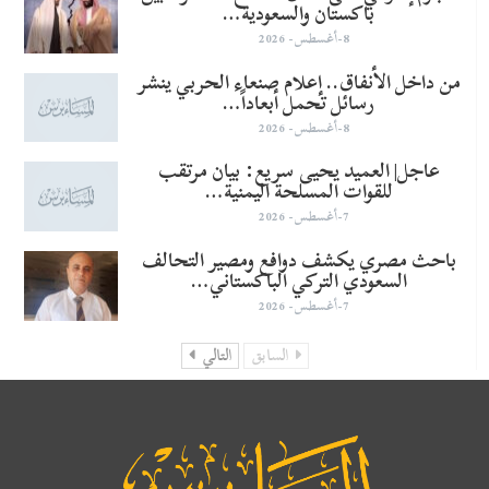
باكستان والسعودية…
8-أغسطس- 2026
من داخل الأنفاق.. إعلام صنعاء الحربي ينشر
رسائل تحمل أبعاداً…
8-أغسطس- 2026
عاجل| العميد يحيى سريع: بيان مرتقب
للقوات المسلحة اليمنية…
7-أغسطس- 2026
باحث مصري يكشف دوافع ومصير التحالف
السعودي التركي الباكستاني…
7-أغسطس- 2026
السابق
التالي