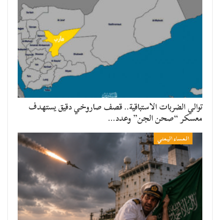
توالي الضربات الاستباقية.. قصف صاروخي دقيق يستهدف
معسكر “صحن الجن” وعدد…
المساء اليمني