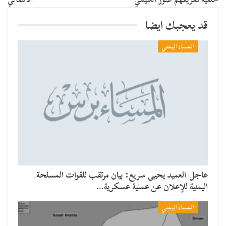
قد يعجبك ايضا
المساء اليمني
عاجل| العميد يحيى سريع: بيان مرتقب للقوات المسلحة
اليمنية للإعلان عن عملية عسكرية…
المساء اليمني