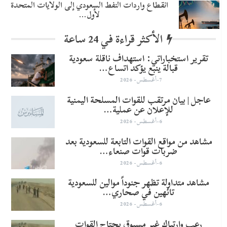
انقطاع واردات النفط السعودي إلى الولايات المتحدة
لأول…
الأكثر قراءة في 24 ساعة
تقرير استخباراتي: استهداف ناقلة سعودية
قبالة ينبع يؤكد اتساع…
7-أغسطس- 2026
عاجل | بيان مرتقب للقوات المسلحة اليمنية
للإعلان عن عملية…
6-أغسطس- 2026
مشاهد من مواقع القوات التابعة للسعودية بعد
ضربات قوات صنعاء…
6-أغسطس- 2026
مشاهد متداولة تظهر جنوداً موالين للسعودية
تائهين في صحاري…
6-أغسطس- 2026
رعب وارتباك غير مسبوق يجتاح القوات