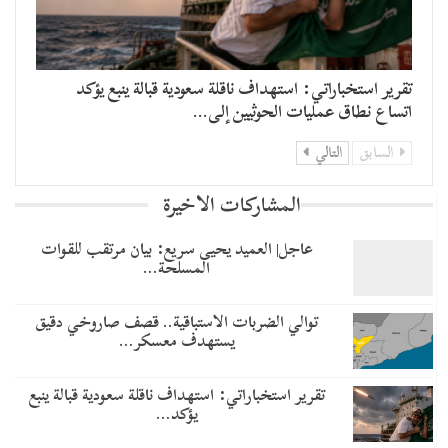
تقرير استخباراتي: استهداف ناقلة سعودية قبالة ينبع يؤكد
اتساع نطاق عمليات الحوثيين إلى…
السابق
التالي
المشاركات الاخيرة
عاجل| العميد يحيى سريع: بيان مرتقب للقوات
المسلحة…
توالي الضربات الاستباقية.. قصف صاروخي دقيق
يستهدف معسكر…
تقرير استخباراتي: استهداف ناقلة سعودية قبالة ينبع
يؤكد…