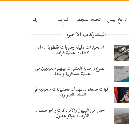
تاريخ اليمن
تحت المجهر
المزيد
المشاركات الاخيرة
استخبارات دقيقة وضربات نقطوية.. ماذا
كشفت عملية قوات…
مصرع وإصابة العشرات بينهم سعوديون في
عملية عسكرية واسعة…
قوات صنعاء تستهدف تحشيدات سعودية في
المخا بالصواريخ…
حذر من السيول والانزلاقات والعواصف..
الأرصاد يتوقع هطول…