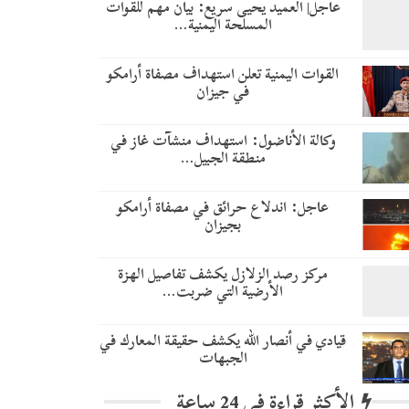
عاجل| العميد يحيى سريع: بيان مهم للقوات
المسلحة اليمنية…
القوات اليمنية تعلن استهداف مصفاة أرامكو
في جيزان
وكالة الأناضول: استهداف منشآت غاز في
منطقة الجبيل…
عاجل: اندلاع حرائق في مصفاة أرامكو
بجيزان
مركز رصد الزلازل يكشف تفاصيل الهزة
الأرضية التي ضربت…
قيادي في أنصار الله يكشف حقيقة المعارك في
الجبهات
الأكثر قراءة في 24 ساعة