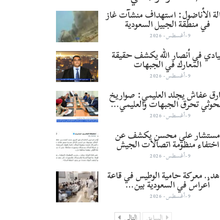
لة الأناضول: استهداف منشآت غاز
في منطقة الجبيل السعودية
9-أغسطس- 2026
يادي في أنصار الله يكشف حقيقة
المعارك في الجبهات
9-أغسطس- 2026
رق عفاش يجلد العليمي: صواريخ
حوثي تحرق الجبهات والعليمي…
9-أغسطس- 2026
ستشار علي محسن يكشف عن
اختفاء منظومة اتصالات الجيش
9-أغسطس- 2026
د.. معركة حامية الوطيس في قاعة
أعراس في السعودية بين…
9-أغسطس- 2026
السابق
التالي