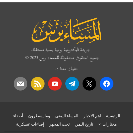
جريدة اليكترونية يومية يمنية مستقلة..
جميع الحقوق محفوظة
للمساء برس
2023 ©
خليك معنا :-
mail
rss
youtube
telegram
x
facebook
الرئيسية
اهم الاخبار
المساء اليمني
وما يسطرون
أصداء
مختارات
تاريخ اليمن
تحت المجهر
إضاءات عسكرية