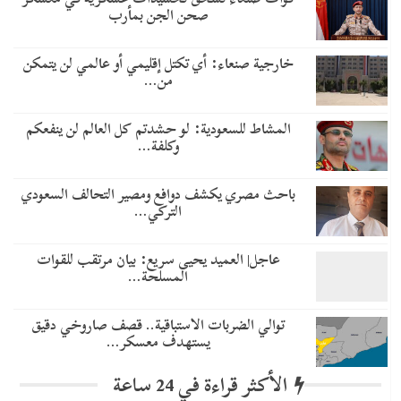
صحن الجن بمأرب
خارجية صنعاء: أي تكتل إقليمي أو عالمي لن يتمكن
من…
المشاط للسعودية: لو حشدتم كل العالم لن ينفعكم
وكلفة…
باحث مصري يكشف دوافع ومصير التحالف السعودي
التركي…
عاجل| العميد يحيى سريع: بيان مرتقب للقوات
المسلحة…
توالي الضربات الاستباقية.. قصف صاروخي دقيق
يستهدف معسكر…
الأكثر قراءة في 24 ساعة