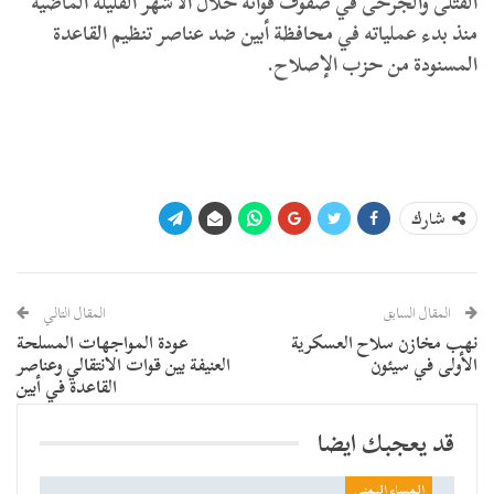
القتلى والجرحى في صفوف قواته خلال الأشهر القليلة الماضية
منذ بدء عملياته في محافظة أبين ضد عناصر تنظيم القاعدة
المسنودة من حزب الإصلاح.
شارك
المقال السابق
المقال التالي
نهب مخازن سلاح العسكرية
عودة المواجهات المسلحة
الأولى في سيئون
العنيفة بين قوات الانتقالي وعناصر
القاعدة في أبين
قد يعجبك ايضا
المساء اليمني