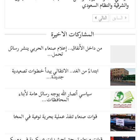
والشرقية والنظام السعودي
السابق
التالي
المشاركات الاخيرة
من داخل الأنفاق.. إعلام صنعاء الحربي ينشر رسائل
تحمل…
​ابتداءً من الغد.. الانتقالي يبدأ خطوات تصعيدية
جديدة…
سياسي أنصار الله يوجه رسائل هامة لأبناء
المحافظات…
قوات صنعاء تنفذ عملية بحرية نوعية في المخا
قوات صنعاء تسحق تحشيدات عسكرية في معسكر