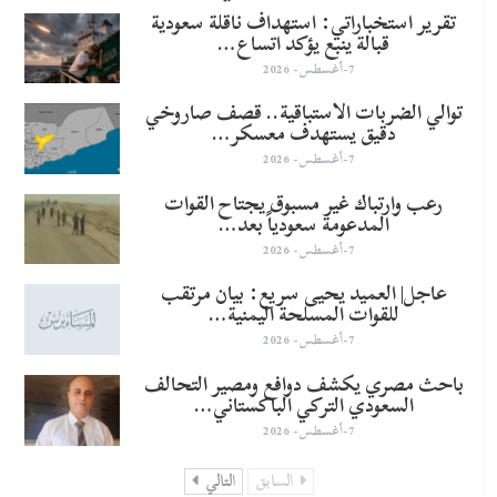
تقرير استخباراتي: استهداف ناقلة سعودية
قبالة ينبع يؤكد اتساع…
7-أغسطس- 2026
توالي الضربات الاستباقية.. قصف صاروخي
دقيق يستهدف معسكر…
7-أغسطس- 2026
رعب وارتباك غير مسبوق يجتاح القوات
المدعومة سعودياً بعد…
7-أغسطس- 2026
عاجل| العميد يحيى سريع: بيان مرتقب
للقوات المسلحة اليمنية…
7-أغسطس- 2026
باحث مصري يكشف دوافع ومصير التحالف
السعودي التركي الباكستاني…
7-أغسطس- 2026
السابق
التالي