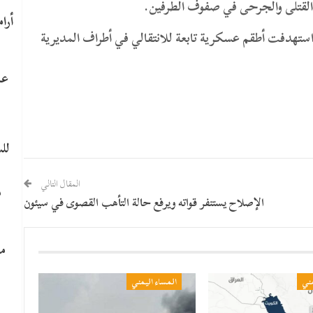
قتلى والجرحى في صفوف الطرفين.
ستهدفت أطقم عسكرية تابعة للانتقالي في أطراف المديرية
عا
لل
المقال التالي
م
الإصلاح يستنفر قواته ويرفع حالة التأهب القصوى في سيئون
ما
مني
المساء اليمني