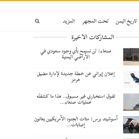
تاريخ اليمن
تحت المجهر
المزيد
المشاركات الاخيرة
صنعاء: لن نسمح بأي وجود سعودي في
الأراضي اليمنية
إعلان إيراني عن خطة جديدة لإدارة مضيق
هرمز
تفوق استخباري غير مسبوق.. هذا ما كشفتْه
عمليات صنعاء…
أسوشيتد برس: مئات الجنود الأمريكيين يعانون
إصابات…