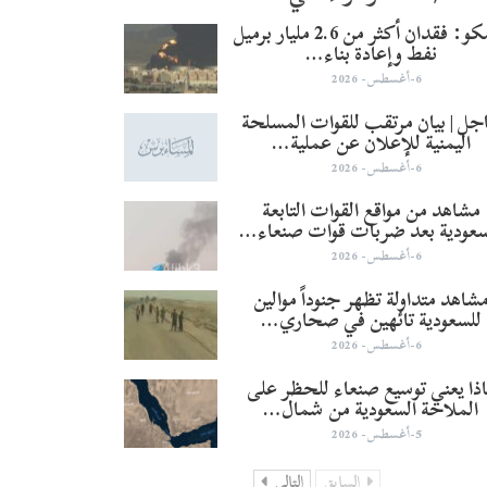
أرامكو: فقدان أكثر من 2.6 مليار برميل
نفط وإعادة بناء…
6-أغسطس- 2026
جل | بيان مرتقب للقوات المسلحة
اليمنية للإعلان عن عملية…
6-أغسطس- 2026
مشاهد من مواقع القوات التابعة
سعودية بعد ضربات قوات صنعاء…
6-أغسطس- 2026
شاهد متداولة تظهر جنوداً موالين
للسعودية تائهين في صحاري…
6-أغسطس- 2026
ذا يعني توسيع صنعاء للحظر على
الملاحة السعودية من شمال…
5-أغسطس- 2026
السابق
التالي