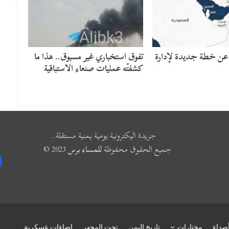
 عن خطة جديدة لإدارة
تفوق استخباري غير مسبوق.. هذا ما
كشفتْه عمليات صنعاء الاستباقية
جريدة اليكترونية يومية يمنية مستقلة..
جميع الحقوق محفوظة
للمساء برس
2023 ©
k
صداء
مختارات
تاريخ اليمن
تحت المجهر
إضاءات عسكرية