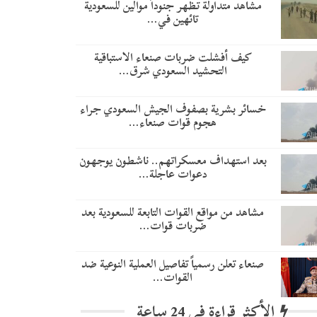
مشاهد متداولة تظهر جنوداً موالين للسعودية
تائهين في…
​كيف أفشلت ضربات صنعاء الاستباقية
التحشيد السعودي شرق…
خسائر بشرية بصفوف الجيش السعودي جراء
هجوم قوات صنعاء…
بعد استهداف معسكراتهم.. ناشطون يوجهون
دعوات عاجلة…
مشاهد من مواقع القوات التابعة للسعودية بعد
ضربات قوات…
صنعاء تعلن رسمياً تفاصيل العملية النوعية ضد
القوات…
الأكثر قراءة في 24 ساعة