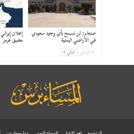
صنعاء: لن نسمح بأي وجود سعودي
إعلان إيراني
في الأراضي اليمنية
مضيق هرمز
السابق
التالي
الرئيسية
اهم الاخبار
المساء اليمني
وما يسطرون
أ