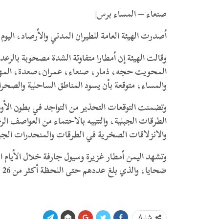
صنعاء – المساء برس|
أصدرت الهيئة العامة للطيران المدني والأرصاد، اليوم، توقعات طقس
وقالت الهيئة إن أمطارا متفاوتة الشدة مصحوبة بالر
المحويت حجه، ذمار، صنعاء، عمران،صعدة، المهرة،
والمساء، متوقعة بأن يسود المناطق الساحلية والصحراو
وتضمنت التوقعات التحذير من التواجد في بطون الأود
الطرقات الجبلية، والتنيبه بالاحتماء من العواصف ال
والانزلاقات الصخرية في الطرقات والمنحدرات الجبل
وتشهد اليمن أمطار غزيرة وسيول جارفة خلال الأيام 
ضحايا، والذي بلغ عددهم حتى اللحظة أكثر من 26 شخصا.
شارك