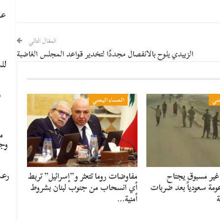
عا
المقال التالي
الزبيدي يلوح بالانفصال مجددًا لتخدير قواعد المجلس الغاضبة
لل
م
مني
المساء اليمني
م
وج
رعب
غير مسبوق يجتاح
مفاوضات روما تتعثر و”إسرائيل” تربط
ومة سعودياً بعد ضربات
أي انسحاب من جنوب لبنان بشروط
ة
أمنية…