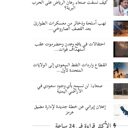
كيف نسفت صنعاء رهان الرياض على الحرب
البرية؟
نهب أسلحة وذخائر من معسكرات الطوارئ
بعد القصف الصاروخي…
احتفالات في يافع وعدن وحضرموت عقب
استهداف قوات…
انقطاع واردات النفط السعودي إلى الولايات
المتحدة لأول…
صنعاء: لن نسمح بأي وجود سعودي في
الأراضي اليمنية
إعلان إيراني عن خطة جديدة لإدارة مضيق
هرمز
الأكثر قراءة في 24 ساعة