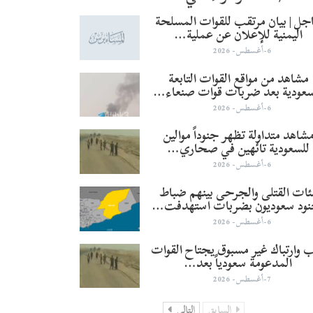
جل | بيان مرتقب للقوات المسلحة
اليمنية للإعلان عن عملية…
6-أغسطس- 2026
مشاهد من مواقع القوات التابعة
سعودية بعد ضربات قوات صنعاء…
6-أغسطس- 2026
شاهد متداولة تظهر جنوداً موالين
للسعودية تائهين في صحاري…
6-أغسطس- 2026
ئات القتلى والجرحى بينهم ضباط
نود سعوديون بضربات استهدفت…
6-أغسطس- 2026
 وارتباك غير مسبوق يجتاح القوات
المدعومة سعودياً بعد…
7-أغسطس- 2026
السابق
التالي