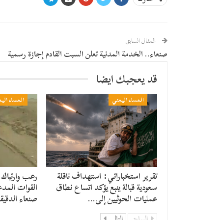
المقال السابق
صنعاء.. الخدمة المدنية تعلن السبت القادم إجازة رسمية
قد يعجبك ايضا
المساء اليمني
المساء الي
تقرير استخباراتي: استهداف ناقلة
رعب وارتباك 
سعودية قبالة ينبع يؤكد اتساع نطاق
القوات المدع
عمليات الحوثيين إلى…
صنعاء الدقيق
السابق
التالي