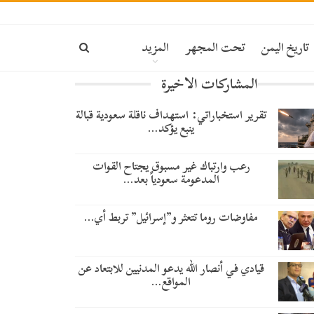
ة
تاريخ اليمن
تحت المجهر
المزيد
المشاركات الاخيرة
تقرير استخباراتي: استهداف ناقلة سعودية قبالة
ينبع يؤكد…
رعب وارتباك غير مسبوق يجتاح القوات
المدعومة سعودياً بعد…
مفاوضات روما تتعثر و”إسرائيل” تربط أي…
قيادي في أنصار الله يدعو المدنيين للابتعاد عن
المواقع…