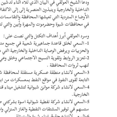
ودعا الشيخ العولقي في البيان الذي تلاه أثناء تدشين
الداخلية والخارجية وينبذون العنصرية إلى إلى الالت
الأوضاع المتردية التي تعيشها المحافظة والتقاسمات 
في محافظات شبوة وحضرموت والمهرة وأبين والتي تنت
وسرد العولقي أبرز أهداف التكتل والتي نصت على:
1- السعي لخلق قاعدة جماهيرية شعبية في جميع مد
والحزبيات ويرفض الوصاية الداخلية والخارجية التي د
2-تعزيز الروابط وتقوية النسيج الاجتماعي وخلق و
لنهب ثروات المحافظة .
3-السعي لانشاء منطقة عسكرية مستقلة لمحافظة ش
التابعة لقوى النفوذ في مواقع النفط بمعسكرات من ابنا
4-السعي لانشاء شركة موانئ شبوانية لتشغيل ميناء 
الخارجية.
5-السعي لانشاء شركة نفطية شبوانية اسوة بشركتي ص
ستسهم في توفير المشتقات النفطية والغاز المنزلي وام
6-السعي لانتزاع حقوق ابناء شبوة والمتمثلة.