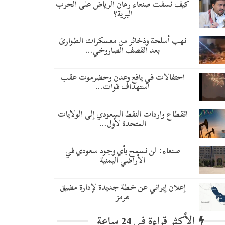
كيف نسفت صنعاء رهان الرياض على الحرب
البرية؟
نهب أسلحة وذخائر من معسكرات الطوارئ
بعد القصف الصاروخي…
احتفالات في يافع وعدن وحضرموت عقب
استهداف قوات…
انقطاع واردات النفط السعودي إلى الولايات
المتحدة لأول…
صنعاء: لن نسمح بأي وجود سعودي في
الأراضي اليمنية
إعلان إيراني عن خطة جديدة لإدارة مضيق
هرمز
الأكثر قراءة في 24 ساعة