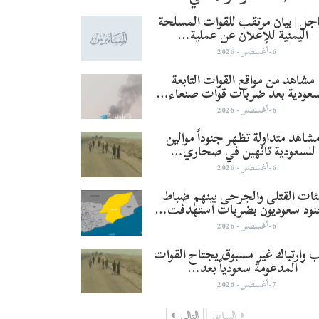
جل | بيان مرتقب للقوات المسلحة
اليمنية للإعلان عن عملية…
6-أغسطس- 2026
مشاهد من مواقع القوات التابعة
سعودية بعد ضربات قوات صنعاء…
6-أغسطس- 2026
شاهد متداولة تظهر جنوداً موالين
للسعودية تائهين في صحاري…
6-أغسطس- 2026
ئات القتلى والجرحى بينهم ضباط
نود سعوديون بضربات استهدفت…
6-أغسطس- 2026
 وارتباك غير مسبوق يجتاح القوات
المدعومة سعودياً بعد…
7-أغسطس- 2026
السابق
التالي