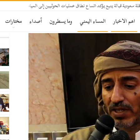
 سعودية قبالة ينبع يؤكد اتساع نطاق عمليات الحوثيين إلى المياه الإقليمية السعودي
اهم الاخبار
المساء اليمني
وما يسطرون
أصداء
مختارات