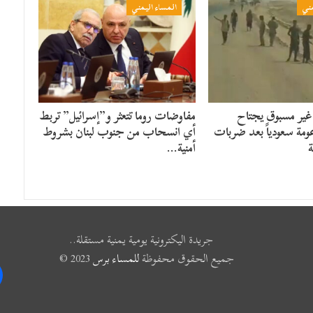
مني
المساء اليمني
غير مسبوق يجتاح
مفاوضات روما تتعثر و”إسرائيل” تربط
ومة سعودياً بعد ضربات
أي انسحاب من جنوب لبنان بشروط
ة
أمنية…
جريدة اليكترونية يومية يمنية مستقلة..
جميع الحقوق محفوظة
للمساء برس
2023 ©
k