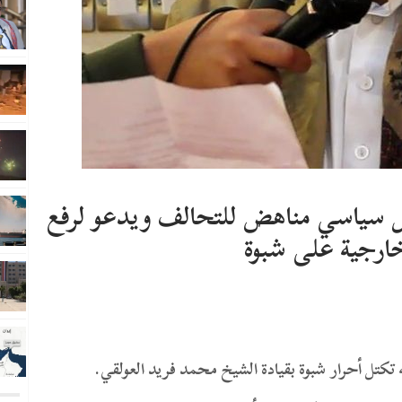
ل سياسي مناهض للتحالف ويدعو لرفع
خارجية على شبوة
 تكتل أحرار شبوة بقيادة الشيخ محمد فريد العولقي.