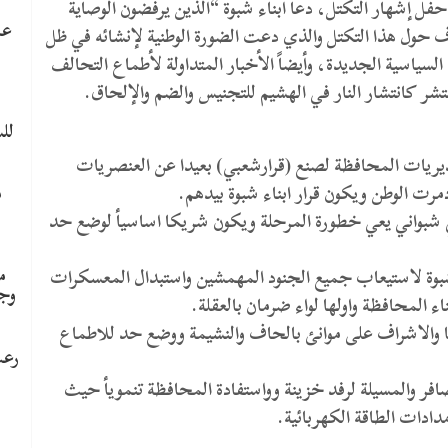
 حفل إشهار التكتل، دعا أبناء شبوة “الذين يرفضون الوصاية
عا
فاف حول هذا التكتل والذي دعت الضورة الوطنية لإنشائه في ظل
السياسية الجديدة، وأيضاً الأخبار المتداولة لأطماع التحالف
شر كانتشار النار في الهشيم للتجنيس والضم والإلحاق.
لل
يريات المحافظة لصنع (قرارشعبي) بعيدا عن العنصريات
مرت الوطن ويكون قرار ابناء شبوة بيدهم.
م
عي شبواني يعي خطورة المرحلة ويكون شريكا اساسيأ لوضع حد
م
بوة لاستيعاب جميع الجنود المهمشين واستبدال المعسكرات
وج
ء المحافظة واولها لواء ضرمان بالعقلة.
قنا والاشراف على موانئ بالحاف والنشيمة ووضع حد للاطماع
رعب
افر والمسيلة لرفد خزينة وواستفادة المحافظة تنمويأ حيث
دادات الطاقة الكهربائية.