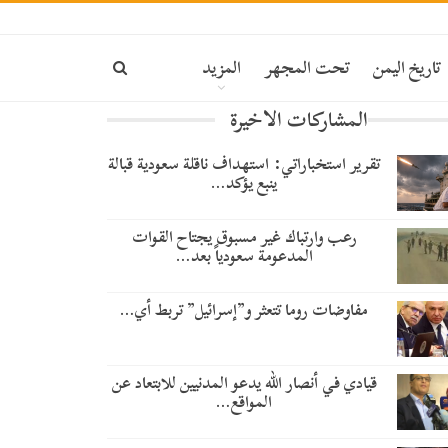
ة
تاريخ اليمن
تحت المجهر
المزيد
المشاركات الاخيرة
تقرير استخباراتي: استهداف ناقلة سعودية قبالة
ينبع يؤكد…
رعب وارتباك غير مسبوق يجتاح القوات
المدعومة سعودياً بعد…
مفاوضات روما تتعثر و”إسرائيل” تربط أي…
قيادي في أنصار الله يدعو المدنيين للابتعاد عن
المواقع…