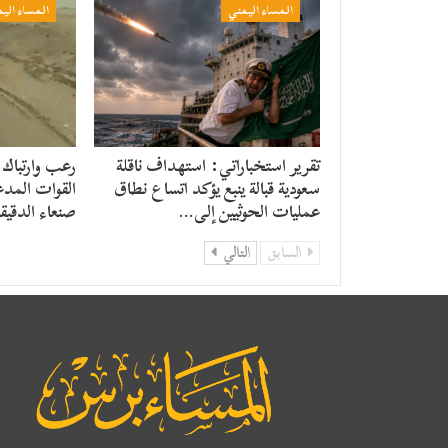
المساء اليمني
المساء الي
تقرير استخباراتي: استهداف ناقلة
رعب وارتباك 
سعودية قبالة ينبع يؤكد اتساع نطاق
القوات المدع
عمليات الحوثيين إلى…
صنعاء الدقيق
السابق
التالي