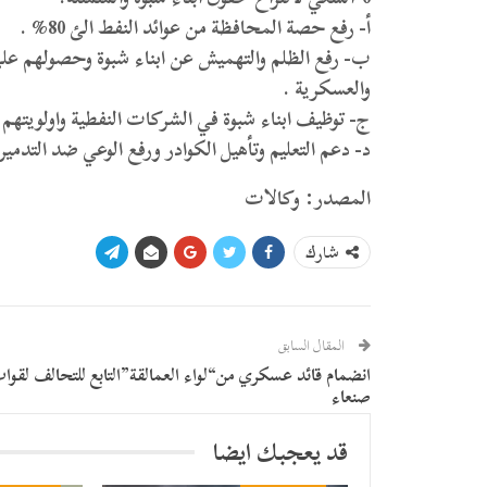
أ- رفع حصة المحافظة من عوائد النفط الئ 80% .
ب- رفع الظلم والتهميش عن ابناء شبوة وحصولهم علئ 
والعسكرية .
ج- توظيف ابناء شبوة في الشركات النفطية واولويتهم 
د- دعم التعليم وتأهيل الكوادر ورفع الوعي ضد التدمير
المصدر: وكالات
شارك
المقال السابق
انضمام قائد عسكري من“لواء العمالقة”التابع للتحالف لقوا
صنعاء
قد يعجبك ايضا