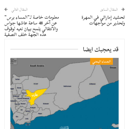
المقال السابق
المقال التالي
تحشيد إماراتي في المهرة
معلومات خاصة لـ”المساء برس”
وتحذير من مواجهات
عن آخر 48 ساعة عاشها جواس
والانتقالي يلمح ببيان نعيه لوقوف
هذه الجهة خلف التصفية
قد يعجبك ايضا
المساء اليمني