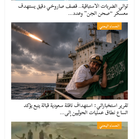
توالي الضربات الاستباقية.. قصف صاروخي دقيق يستهدف
معسكر “صحن الجن” وعدد…
المساء اليمني
تقرير استخباراتي: استهداف ناقلة سعودية قبالة ينبع يؤكد
اتساع نطاق عمليات الحوثيين إلى…
المساء اليمني