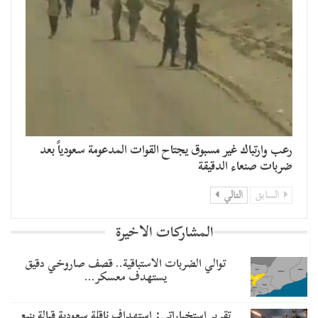
رعب وارتباك غير مسبوق يجتاح القوات المدعومة سعودياً بعد
ضربات صنعاء الدقيقة
السابق
التالي
المشاركات الاخيرة
توالي الضربات الاستباقية.. قصف صاروخي دقيق
يستهدف معسكر…
تقرير استخباراتي: استهداف ناقلة سعودية قبالة ينبع