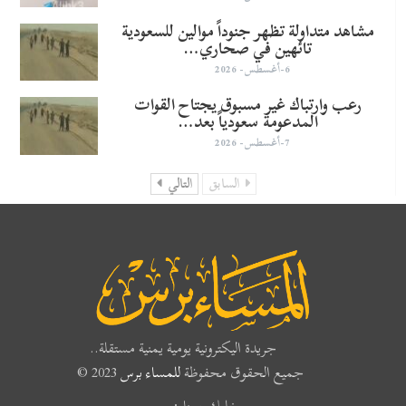
مشاهد متداولة تظهر جنوداً موالين للسعودية
تائهين في صحاري…
6-أغسطس- 2026
رعب وارتباك غير مسبوق يجتاح القوات
المدعومة سعودياً بعد…
7-أغسطس- 2026
السابق
التالي
جريدة اليكترونية يومية يمنية مستقلة..
جميع الحقوق محفوظة
للمساء برس
2023 ©
خليك معنا :-