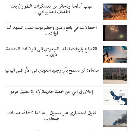
نهب أسلحة وذخائر من معسكرات الطوارئ بعد
القصف الصاروخي…
احتفالات في يافع وعدن وحضرموت عقب استهداف
قوات…
انقطاع واردات النفط السعودي إلى الولايات المتحدة
لأول…
صنعاء: لن نسمح بأي وجود سعودي في الأراضي اليمنية
إعلان إيراني عن خطة جديدة لإدارة مضيق هرمز
تفوق استخباري غير مسبوق.. هذا ما كشفتْه عمليات
صنعاء…