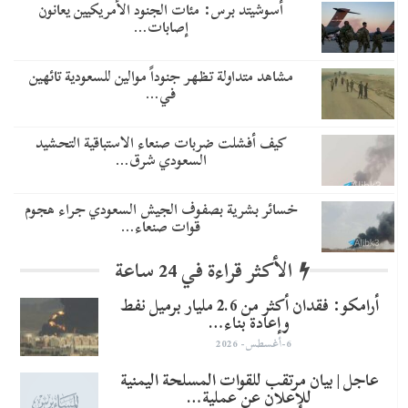
أسوشيتد برس: مئات الجنود الأمريكيين يعانون
إصابات…
مشاهد متداولة تظهر جنوداً موالين للسعودية تائهين
في…
​كيف أفشلت ضربات صنعاء الاستباقية التحشيد
السعودي شرق…
خسائر بشرية بصفوف الجيش السعودي جراء هجوم
قوات صنعاء…
الأكثر قراءة في 24 ساعة
أرامكو: فقدان أكثر من 2.6 مليار برميل نفط
وإعادة بناء…
6-أغسطس- 2026
عاجل | بيان مرتقب للقوات المسلحة اليمنية
للإعلان عن عملية…