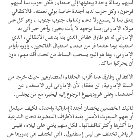
لديهم رسالة واحدة يبعثونها إلى صنعاء، فكل حزب بما لديهم
فرحون، وكل حزب لديه أجندة خاصة بولي نعمته، فالانتقالي
ينعق بما لا يسمع إلا دعاء ونداءا، جنوب جنوب ، وهو كل على
مولاه الإماراتي إينما يوجهه لا يأت بخير، وآخر خير أتى به
الإماراتي له هو طارق عفاش الذي بدأ بدهس الانتقالي، الذي
استقبله يوما عندما فر من صنعاء استقبال الفاتحين، وآووه بأوامر
الإماراتي، وها هو اليوم يسحب البساط من تحت أقدامهم، دون
أن يحركوا ساكنا.
الانتقالي وطارق هما أقرب الحلفاء المتصارعين حيث خرجا من
السلة الإماراتية، لن يتفقا، لأن الإماراتي قرر الاستغناء عن
أحدهما، وعلى غرودينبيرغ الرجوع إليه ليخبره مع من يجلس.
ذانيك الخصمين يخصان أجندة إماراتية واحدة، فكيف سيفعل
أو يفهم المبعوث الأممي بقية الأطراف المنضوية تحت الشرعية
وما أكثرها وأكثر تناقضاتها، فكل منهم يغني على ليلاه، فليلى
الرياض تختلف عن ليلى إسطنبول، التي تختلف هي بدورها عن