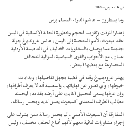
16-مارس- 2022
في
وما يسطرون – هاشم الدرة- المساء برس|
إهدارا للوقت وتقزيما لحجم وخطورة الحالة الإنسانية في اليمن
عقد مبعوث الأمم المتحدة إلى اليمن، هانس غروندبرغ جولة
جديدة مما يوصف بالمشاورات الثنائية، في العاصمة الأردنية
عمان، مع الأحزاب والقوى السياسية الموالية للتحالف
المتصارعة مع بعضها البعض.
يهدر غرودينبيرغ وقته في قضية يجهل تفاصيلها، وبدايات
خيوطها، وأي تصور عن نهاياتها، والمصيبة أنه لا يعرف أطرافها،
وإن عرفها يسعى لتحميل الثابت على أرضه بقدمه، ليحمله
مطالب الطرف المعتدي كمبعوث يعمل لديه ويحمل رسائله.
المفارقة أن المبعوث الأممي، لم يحمل رسالة ممن يشرف على
إجراء مشاورات ثنائية معهم لأنهم أتباع لحلف مختلف، وليس