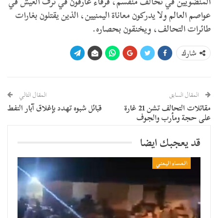
المنضويين في تحالف منقسم، فرقاء
غارقون في ترف العيش في
عواصم العالم ولا يدركون معاناة اليمنيين،
الذين يقتلون بغارات
طائرات التحالف، ويخنقون بحصاره.
شارك
المقال السابق
المقال التالي
مقاتلات التحالف تشن 21 غارة
قبائل شبوه تهدد بإغلاق آبار النفط
على حجة ومأرب والجوف
قد يعجبك ايضا
المساء اليمني