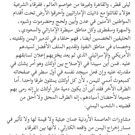
ليلى قطر، والقاهرة وغيرها من عواصم العالم، ففرقاء الشرعية
هؤلاء تقاتلوا مع ذانيك الإماراتيين وأحرقوا الأرض تحت أقدام
المواطنين الآمنين في عدن وأبين ولحج وحضرموت وشبوه،
والمهرة وسقطرى وكل مناطق سيطرة الإماراتي والسعودي،
الحليفين الخصمين أيضا، فهم حلفاء في تدمير اليمن وتفتيته،
وخصماء في مناطق النفوذ وتقديم الملف الأفضل لسيدهم
الأمريكي والإسرائيلي الذي لم يعد يخزيهم إعلان تسابقهم
عليه.
فمن أين سيبدأ في الإصلاح بين أولئك وهو أمر يشك في
مقدرته عليه وإن فعل سيجد نفسه في أول سطر في صفحاته
كمبعوث أممي لليمن، لأن كل أولئك يمثلون طرفا واحدا. أما
الطرف الآخر فقد أبى أن يكون دمية مثل أولئك بل إنه رمى بهم
جميعا لأحضان أسيادهم، إنه الطرف المحق ولا أحق من
قضيته، الشعب اليمني.
مشاورات العاصمة الأردنية عمان عبثية ولا قيمة لها ولا تأثير في
مسار إخراج اليمن من واقعه الكارثي، لأنها بين الفرقاء