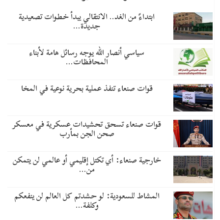
​ابتداءً من الغد.. الانتقالي يبدأ خطوات تصعيدية
جديدة…
سياسي أنصار الله يوجه رسائل هامة لأبناء
المحافظات…
قوات صنعاء تنفذ عملية بحرية نوعية في المخا
قوات صنعاء تسحق تحشيدات عسكرية في معسكر
صحن الجن بمأرب
خارجية صنعاء: أي تكتل إقليمي أو عالمي لن يتمكن
من…
المشاط للسعودية: لو حشدتم كل العالم لن ينفعكم
وكلفة…