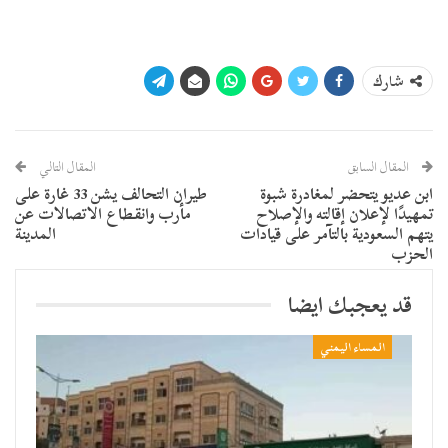
شارك
المقال السابق
المقال التالي
ابن عديو يتحضر لمغادرة شبوة
طيران التحالف يشن 33 غارة على
تمهيدًا لإعلان إقالته والإصلاح
مأرب وانقطاع الاتصالات عن
يتهم السعودية بالتآمر على قيادات
المدينة
الحزب
قد يعجبك ايضا
المساء اليمني