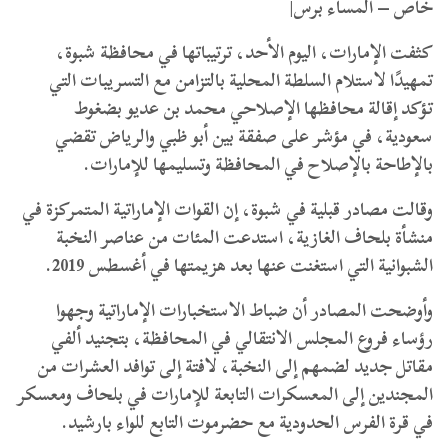
خاص – المساء برس|
كثفت الإمارات، اليوم الأحد، ترتيباتها في محافظة شبوة،
تمهيدًا لاستلام السلطة المحلية بالتزامن مع التسريبات التي
تؤكد إقالة محافظها الإصلاحي محمد بن عديو بضغوط
سعودية، في مؤشر على صفقة بين أبو ظبي والرياض تقضي
بالإطاحة بالإصلاح في المحافظة وتسليمها للإمارات.
وقالت مصادر قبلية في شبوة، إن القوات الإماراتية المتمركزة في
منشأة بلحاف الغازية، استدعت المئات من عناصر النخبة
الشبوانية التي استغنت عنها بعد هزيمتها في أغسطس 2019.
وأوضحت المصادر أن ضباط الاستخبارات الإماراتية وجهوا
رؤساء فروع المجلس الانتقالي في المحافظة، بتجنيد ألفي
مقاتل جديد لضمهم إلى النخبة، لافتة إلى توافد العشرات من
المجندين إلى المعسكرات التابعة للإمارات في بلحاف ومعسكر
في قرة الفرس الحدودية مع حضرموت التابع للواء بارشيد.