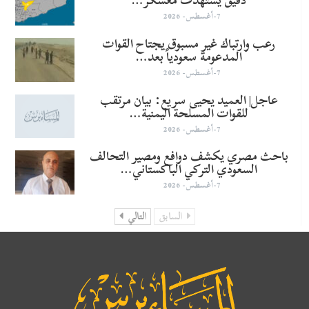
دقيق يستهدف معسكر…
7-أغسطس- 2026
رعب وارتباك غير مسبوق يجتاح القوات
المدعومة سعودياً بعد…
7-أغسطس- 2026
عاجل| العميد يحيى سريع: بيان مرتقب
للقوات المسلحة اليمنية…
7-أغسطس- 2026
باحث مصري يكشف دوافع ومصير التحالف
السعودي التركي الباكستاني…
7-أغسطس- 2026
السابق
التالي