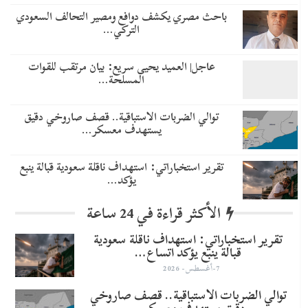
باحث مصري يكشف دوافع ومصير التحالف السعودي
التركي…
عاجل| العميد يحيى سريع: بيان مرتقب للقوات
المسلحة…
توالي الضربات الاستباقية.. قصف صاروخي دقيق
يستهدف معسكر…
تقرير استخباراتي: استهداف ناقلة سعودية قبالة ينبع
يؤكد…
الأكثر قراءة في 24 ساعة
تقرير استخباراتي: استهداف ناقلة سعودية
قبالة ينبع يؤكد اتساع…
7-أغسطس- 2026
توالي الضربات الاستباقية.. قصف صاروخي