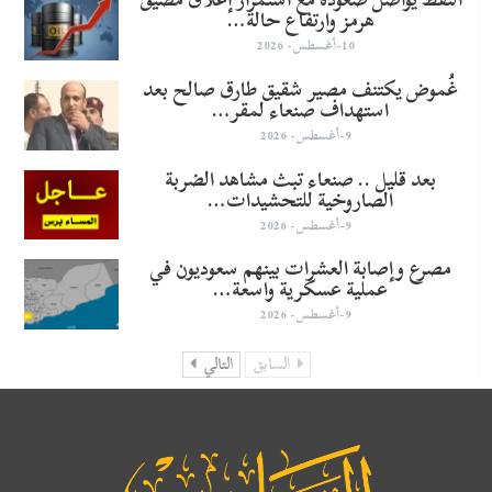
هرمز وارتفاع حالة…
10-أغسطس- 2026
غُموض يكتنف مصير شقيق طارق صالح بعد
استهداف صنعاء لمقر…
9-أغسطس- 2026
بعد قليل .. صنعاء تبث مشاهد الضربة
الصاروخية للتحشيدات…
9-أغسطس- 2026
مصرع وإصابة العشرات بينهم سعوديون في
عملية عسكرية واسعة…
9-أغسطس- 2026
السابق
التالي