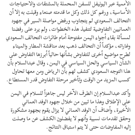
الأممية عبر اليونيفل للسفن المحملة بالمشتقات والاحتياجات
الأساسية، ورغم كل ذلك وكل ما قدمته صنعاء وقبلت به إلا أن
التحالف السعودي لم يتجاوب ورفض مواصلة السير في جهود
العمانيين التفاوضية لتنفيذ هذه الخطوات، ولم يرد على رفضنا
لمسألة بقاء أجواء اليمن مفتوحة أمام طائرات التحالف السعودي
وغاراته، مؤكداً أن التحالف ذهب بعد مناقشة المطار والميناء
لطرح مواضيع أخرى للتفاوض بشأنها حالياً أبرزها التفاوض على
الشأن السياسي والحل السياسي في اليمن، وقال عبدالسلام بأن
هذا التوجه السعودي كشف لهم بأن الرياض ومن معها تحاول
كسب المزيد من الوقت وتأخير مرحلة التفاوض قدر المستطاع.
وأكد عبدالسلام إن الطرف الآخر ليس جاهزاً للسلام في اليمن
على الإطلاق وهذا ما تبين من خلال جهود الوفد العماني
الأخيرة، وأضاف أن الوفد العماني لا يزال يقوم بجهود مشكورة
وحقق تقدمات نسبية وأنهم لا يفضلون الكشف عن ما وصلت
إليه المفاوضات حتى لا يتم استباق النتائج.