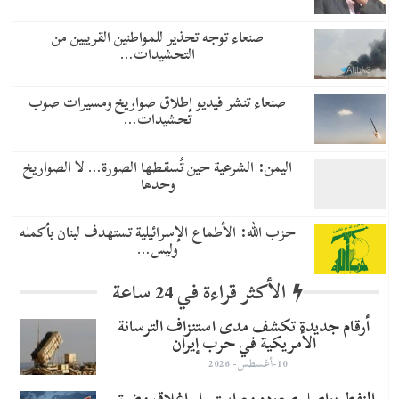
صنعاء توجه تحذير للمواطنين القريبين من
التحشيدات…
صنعاء تنشر فيديو إطلاق صواريخ ومسيرات صوب
تحشيدات…
اليمن: الشرعية حين تُسقطها الصورة… لا الصواريخ
وحدها
حزب الله: الأطماع الإسرائيلية تستهدف لبنان بأكمله
وليس…
الأكثر قراءة في 24 ساعة
أرقام جديدة تكشف مدى استنزاف الترسانة
الأمريكية في حرب إيران
10-أغسطس- 2026
النفط يواصل صعوده مع استمرار إغلاق مضيق