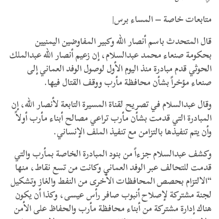
متابعات خاصة – المساء برس|
قال المتحدث باسم أنصار الله وكبير المفاوضين اليمنيين
بحكومة صنعاء محمد عبدالسلام، إن زعيم أنصار الله عبدالملك
الحوثي قدم مبادرة منذ اليوم الأول لوصول الوفد العماني إلى
صنعاء مؤخراً بشأن محافظة مأرب ووقف القتال فيها.
وقال عبدالسلام في تصريح لقناة المسيرة التابعة لأنصار الله، إن
المبادرة التي قدمت بشأن مأرب تراعي مصالح أبناء مأرب أولاً
وأن يتم تنفيذها بالتزامن مع تنفيذ الملف الإنساني.
وكشف عبدالسلام جزءاً من بنود المبادرة الخاصة بمأرب والتي
قدمت للتحالف عبر الوفد العماني وكانت من تسع نقاط، منها
“الالتزام بحصص المحافظات الأخرى من النفط والغاز وتشكيل
لجنة مشتركة لإصلاح أنبوب صافر رأس عيسى، وكذا أن يكون
هناك إدارة مشتركة من أبناء محافظة مأرب والحفاظ على الأمن