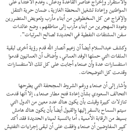
والاستقرار وإخراج عناصر القاعدة ودعش، وعدم الاعتداء على
المواطنين وإعادة تشغيل المحطة الغازية، ضمان حرية التنقل
والإفراج عن كل المخطوفين من أبناء مأرب وتعويض المتضررين
وعودة المهجرين من أبناء مأرب إلى مناطقهم، وضع عائدات
سفن المشتقات النفطية في الحديدة لصالح المرتبات”.
وكشف عبدالسلام أيضاً أن زعيم أنصار الله قدم رؤية أخرى لبقية
الملفات التي حملها الوفد العماني، وأضاف أن العمانيون قدموا
استفسارات عدة وأن صنعاء أجابت على كل تلك الاستفسارات
وقدمت كل التوضيحات.
وأشار إلى أن صنعاء ورغم الشروط المجحفة التي يطرحها
التحالف السعودي بشأن إعادة فتح مطار صنعاء، إلا أنها قدمت
تنازلات كبيرة وقبلت بأن يكون هناك عدد معين من الدول التي
سيتم السماح بالسفر إليها والقبول أيضاً بأن يكون هناك هامش
بسيط من الرقابة الأممية، أما بالنسبة لميناء الحديدة فقد أكد
كبير المفاوضين أن صنعاء وافقت على أن تبقى إجراءات التفتيش