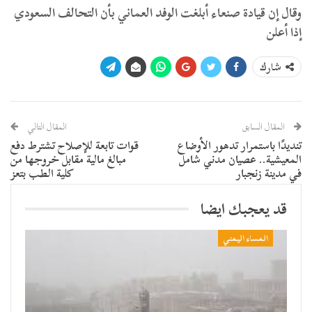
وقال إن قيادة صنعاء أبلغت الوفد العماني بأن التحالف السعودي
إذا أعلن
شارك
المقال السابق
المقال التالي
تنديدًا باستمرار تدهور الأوضاع
قوات تابعة للإصلاح تشترط دفع
المعيشية.. عصيان مدني شامل
مبالغ مالية مقابل خروجها من
في مدينة زنجبار
كلية الطب بتعز
قد يعجبك ايضا
المساء اليمني