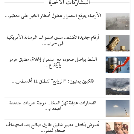
المشاركات الاخيرة
الأرصاد يتوقع استمرار هطول أمطار الخير على معظم…
أرقام جديدة تكشف مدى استنزاف الترسانة الأمريكية
في حرب…
النفط يواصل صعوده مع استمرار إغلاق مضيق هرمز
وارتفاع…
فلكيون يمنيون: “الروابع” تنطلق 11 أغسطس…
انفجارات عنيفة تهزّ المخا.. موجة ضربات جديدة
لصنعاء…
غُموض يكتنف مصير شقيق طارق صالح بعد استهداف
صنعاء لمقر…